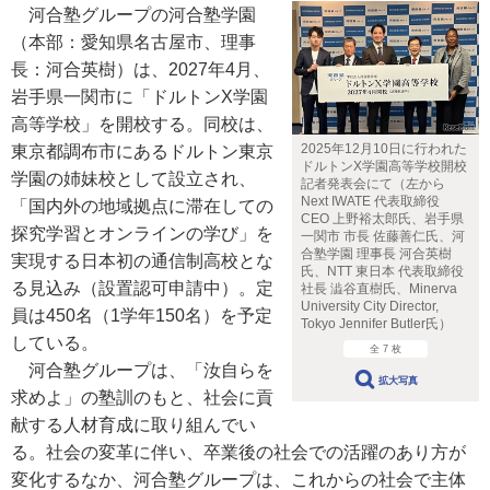
河合塾グループの河合塾学園
（本部：愛知県名古屋市、理事
長：河合英樹）は、2027年4月、
岩手県一関市に「ドルトンX学園
高等学校」を開校する。同校は、
2025年12月10日に行われた
東京都調布市にあるドルトン東京
ドルトンX学園高等学校開校
学園の姉妹校として設立され、
記者発表会にて（左から
Next IWATE 代表取締役
「国内外の地域拠点に滞在しての
CEO 上野裕太郎氏、岩手県
探究学習とオンラインの学び」を
一関市 市長 佐藤善仁氏、河
合塾学園 理事長 河合英樹
実現する日本初の通信制高校とな
氏、NTT 東日本 代表取締役
る見込み（設置認可申請中）。定
社長 澁谷直樹氏、Minerva
University City Director,
員は450名（1学年150名）を予定
Tokyo Jennifer Butler氏）
している。
全 7 枚
河合塾グループは、「汝自らを
拡大写真
求めよ」の塾訓のもと、社会に貢
献する人材育成に取り組んでい
る。社会の変革に伴い、卒業後の社会での活躍のあり方が
変化するなか、河合塾グループは、これからの社会で主体