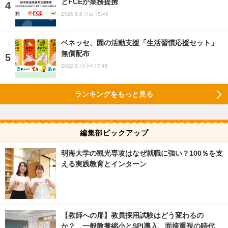
とFCEが業務提携
2026.8.6 Thu 15:45
ベネッセ、園の活動支援「生活習慣応援セット」
無償配布
2022.6.10 Fri 17:45
ランキングをもっと見る
編集部ピックアップ
明海大学の観光専攻はなぜ就職に強い？100％を支
える実践教育とインターン
【教師への扉】教員採用試験はどう変わるの
か？ 一般教養縮小とSPI導入、面接重視の時代