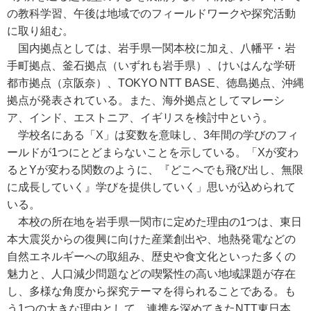
の教科学習、午後は地域でのフィールドワークや探究活動
に取り組む。
国内拠点としては、岩手県一関本校に加え、八幡平・岩
手町拠点、釜石拠点（いずれも岩手県）、けいはんな学研
都市拠点（京阪奈）、TOKYO NTT BASE、徳島拠点、沖縄
拠点が発表されている。また、海外拠点としてマレーシ
ア、インド、エストニア、イギリスを検討中という。
学校名にある「X」は変数を意味し、3年間の学びのフィ
ールドが1つにとどまらないことを示している。「Xが変わ
るとYが変わる関数のように、『どこへでも飛び出し、無限
に成長していく』学びを提供していく」思いが込められて
いる。
本校の所在地を岩手県一関市に定めた理由の1つは、東日
本大震災からの復興に向けた産業創出や、地熱発電などの
自然エネルギーへの取組み、歴史や食文化といった多くの
魅力と、人口減少問題などの喫緊性の高い地域課題が存在
し、多様な角度から探究テーマを得られることである。も
う1つの大きな理由として、連携を深めてきたNTT東日本