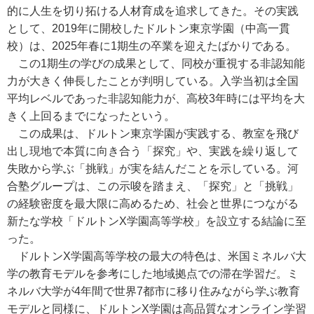
的に人生を切り拓ける人材育成を追求してきた。その実践
として、2019年に開校したドルトン東京学園（中高一貫
校）は、2025年春に1期生の卒業を迎えたばかりである。
この1期生の学びの成果として、同校が重視する非認知能
力が大きく伸長したことが判明している。入学当初は全国
平均レベルであった非認知能力が、高校3年時には平均を大
きく上回るまでになったという。
この成果は、ドルトン東京学園が実践する、教室を飛び
出し現地で本質に向き合う「探究」や、実践を繰り返して
失敗から学ぶ「挑戦」が実を結んだことを示している。河
合塾グループは、この示唆を踏まえ、「探究」と「挑戦」
の経験密度を最大限に高めるため、社会と世界につながる
新たな学校「ドルトンX学園高等学校」を設立する結論に至
った。
ドルトンX学園高等学校の最大の特色は、米国ミネルバ大
学の教育モデルを参考にした地域拠点での滞在学習だ。ミ
ネルバ大学が4年間で世界7都市に移り住みながら学ぶ教育
モデルと同様に、ドルトンX学園は高品質なオンライン学習