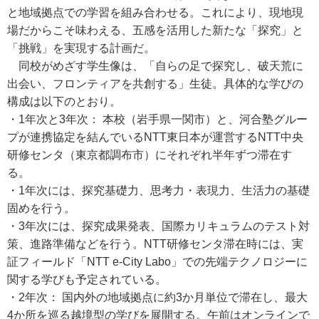
と地域拠点での学習を組み合わせる。これにより、現地現
場だからこそ味わえる、五感を活用した新たな「探究」と
「挑戦」を実現する計画だ。
同校がめざす学生像は、「自らの足で探究し、破天荒に
出会い、フロンティアを共創する」生徒。具体的な学びの
構成は以下のとおり。
・1年次と3年次： 本校（岩手県一関市）と、河合塾グルー
プが連携協定を結んでいるNTT東日本が運営するNTT中央
研修センタ（東京都調布市）にそれぞれ半年ずつ滞在す
る。
・1年次には、探究基礎力、思考力・表現力、生活力の基礎
固めを行う。
・3年次には、探究成果発表、国際カリキュラムのテスト対
策、進路準備などを行う。NTT研修センタ滞在時には、実
証フィールド「NTT e-City Labo」での先端テクノロジーに
関する学びも予定されている。
・2年次： 国内外の地域拠点に約3か月単位で滞在し、最大
4か所を巡る越境型の学びを展開する。午前はオンラインで