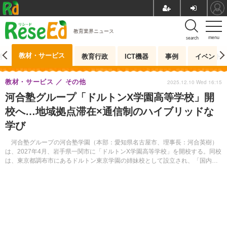
教育業界ニュース
menu
search
教材・サービス
測
教育行政
ICT機器
事例
イベント
教材・サービス
その他
2025.12.10 Wed 16:15
河合塾グループ「ドルトンX学園高等学校」開
校へ…地域拠点滞在×通信制のハイブリッドな
学び
河合塾グループの河合塾学園（本部：愛知県名古屋市、理事長：河合英樹）
は、2027年4月、岩手県一関市に「ドルトンX学園高等学校」を開校する。同校
は、東京都調布市にあるドルトン東京学園の姉妹校として設立され、「国内外
の地域拠点に滞在しての探究学習とオンライン…