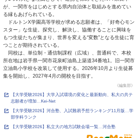
が、一関市をはじめとする県内自治体と取組みを進めてい
る縁もあげられている。
ドルトンX学園高等学校が求める志願者は、「好奇心モン
スター」な生徒。探究し、解決し、協働することに興味を
もつ生徒たちが集まり、世界を変える“変数”となる生徒に育
つことが期待されている。
同校は、単位制・通信制課程（広域）、普通科で、本校
所在地は岩手県一関市花泉町油島上築道34番地1。旧一関市
立油島小学校を改装して使用する。2026年10月より生徒募
集を開始し、2027年4月の開校を目指す。
《編集部》
【大学受験2026】大学入試環境の変化と最新動向、私大の共テ
志願者が増加…Kei-Net
【大学受験2026】河合塾、入試難易予想ランキング11月版…学
部学科ランク
【大学受験2026】私立大の地方試験会場一覧…河合塾