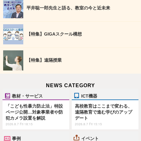
平井聡一郎先生と語る、教室の今と近未来
【特集】GIGAスクール構想
【特集】遠隔授業
NEWS CATEGORY
教材・サービス
ICT機器
「こども性暴力防止法」特設
高校教育はここまで変わる、
ページ公開…対象事業者や防
遠隔教育で進む学びのアップ
犯カメラ設置を解説
デート
2026.8.7 Fri 18:15
2026.8.7 Fri 15:15
事例
イベント