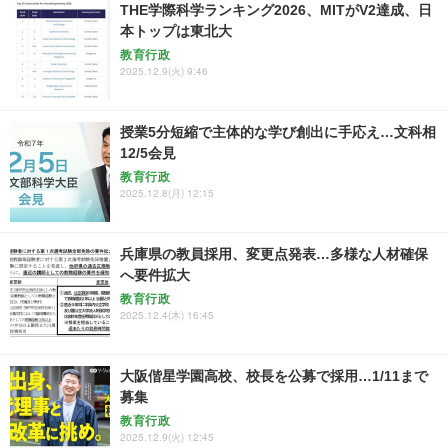
THE学際科学ランキング2026、MITがV2達成、日
本トップは東北大
教育行政
2025.12.9(火) 9:46
授業5分短縮で主体的な学び創出に手応え…文科相
12/5会見
教育行政
2025.12.8(月) 12:15
兵庫県の教員採用、変更点発表…多様な人材確保
へ要件拡大
教育行政
2025.12.4(木) 16:45
大阪偕星学園高校、校長を公募で採用…1/11まで
募集
教育行政
2025.12.9(火) 12:45