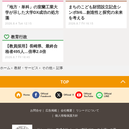
「地方・単科」の室蘭工業大
まちのこども財団設立記念シ
学が示した大学DX成功の処方
ンポ9/6…創造性と探究の未来
箋
を考える
2026.8.4 Tue 12:15
2026.8.7 Fri 16:15
教育行政
【教員採用】長崎県、最終合
格者495人…倍率2.0倍
2026.8.7 Fri 18:45
ホーム
›
教材・サービス
›
その他
›
記事
TOP
Official
Official
Official
Home
Official X
Facebook
YouTube
LINE
お問合せ
広告掲載
会社概要
リシードについて
個人情報保護方針