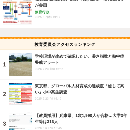
が参画
教育行政
2025.8.7(木) 19:37
教育委員会アクセスランキング
学校現場が改めて確認したい、暑さ指数と熱中症
警戒アラート
2026.7.23 Thu 16:45
東京都、グローバル人材育成の達成度「総じて高
い」小中高生調査
2025.5.23 Fri 15:15
【教員採用】兵庫県、1次1,990人が合格…大学3年
生等は316人
2026.8.6 Thu 13:45