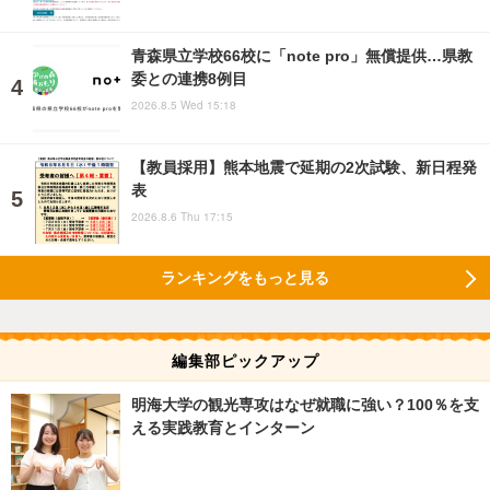
青森県立学校66校に「note pro」無償提供…県教
委との連携8例目
2026.8.5 Wed 15:18
【教員採用】熊本地震で延期の2次試験、新日程発
表
2026.8.6 Thu 17:15
ランキングをもっと見る
編集部ピックアップ
明海大学の観光専攻はなぜ就職に強い？100％を支
える実践教育とインターン