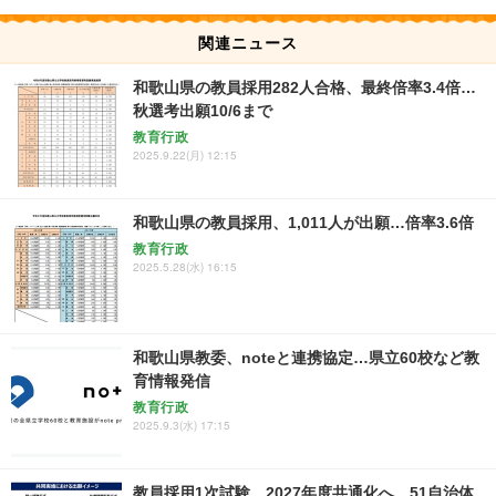
関連ニュース
和歌山県の教員採用282人合格、最終倍率3.4倍…
秋選考出願10/6まで
教育行政
2025.9.22(月) 12:15
和歌山県の教員採用、1,011人が出願…倍率3.6倍
教育行政
2025.5.28(水) 16:15
和歌山県教委、noteと連携協定…県立60校など教
育情報発信
教育行政
2025.9.3(水) 17:15
教員採用1次試験、2027年度共通化へ…51自治体