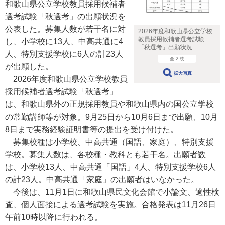
和歌山県公立学校教員採用候補者
選考試験「秋選考」の出願状況を
公表した。募集人数が若干名に対
2026年度和歌山県公立学校
教員採用候補者選考試験
し、小学校に13人、中高共通に4
「秋選考」出願状況
人、特別支援学校に6人の計23人
全 2 枚
が出願した。
拡大写真
2026年度和歌山県公立学校教員
採用候補者選考試験「秋選考」
は、和歌山県外の正規採用教員や和歌山県内の国公立学校
の常勤講師等が対象。9月25日から10月6日まで出願、10月
8日まで実務経験証明書等の提出を受け付けた。
募集校種は小学校、中高共通（国語、家庭）、特別支援
学校。募集人数は、各校種・教科とも若干名。出願者数
は、小学校13人、中高共通「国語」4人、特別支援学校6人
の計23人。中高共通「家庭」の出願者はいなかった。
今後は、11月1日に和歌山県民文化会館で小論文、適性検
査、個人面接による選考試験を実施。合格発表は11月26日
午前10時以降に行われる。