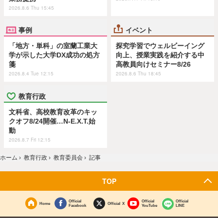
2026.8.6 Thu 15:45
事例
イベント
「地方・単科」の室蘭工業大
探究学習でウェルビーイング
学が示した大学DX成功の処方
向上、授業実践を紹介する中
箋
高教員向けセミナー8/26
2026.8.4 Tue 12:15
2026.8.6 Thu 18:45
教育行政
文科省、高校教育改革のキッ
クオフ8/24開催…N-E.X.T.始
動
2026.8.7 Fri 12:15
ホーム
›
教育行政
›
教育委員会
›
記事
TOP
Official
Official
Official
Home
Official X
Facebook
YouTube
LINE