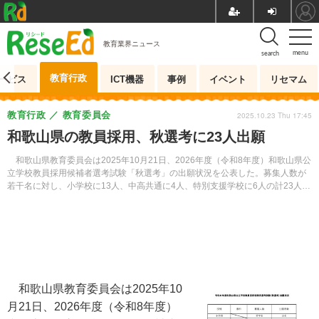
教育業界ニュース
menu
search
教育行政
ービス
ICT機器
事例
イベント
リセマム
教育行政
教育委員会
2025.10.23 Thu 17:45
和歌山県の教員採用、秋選考に23人出願
和歌山県教育委員会は2025年10月21日、2026年度（令和8年度）和歌山県公
立学校教員採用候補者選考試験「秋選考」の出願状況を公表した。募集人数が
若干名に対し、小学校に13人、中高共通に4人、特別支援学校に6人の計23人が
出願した。
和歌山県教育委員会は2025年10
月21日、2026年度（令和8年度）