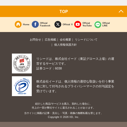
TOP
Official
Official
Official
Home
Official X
Facebook
YouTube
LINE
お問合せ
広告掲載
会社概要
リシードについて
個人情報保護方針
リシードは、株式会社イード（東証グロース上場）の運
営するサービスです。
証券コード：6038
株式会社イードは、個人情報の適切な取扱いを行う事業
者に対して付与されるプライバシーマークの付与認定を
受けています。
紹介した商品/サービスを購入、契約した場合に、
売上の一部が弊社サイトに還元されることがあります。
当サイトに掲載の記事・見出し・写真・画像の無断転載を禁じます。
Copyright © 2026 IID, Inc.