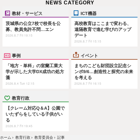
NEWS CATEGORY
教材・サービス
ICT機器
茨城県の公立7校で校長を公
高校教育はここまで変わる、
募、教員免許不問…エン
遠隔教育で進む学びのアップ
デート
2026.8.7 Fri 19:15
2026.8.7 Fri 15:15
事例
イベント
「地方・単科」の室蘭工業大
まちのこども財団設立記念シ
学が示した大学DX成功の処方
ンポ9/6…創造性と探究の未来
箋
を考える
2026.8.4 Tue 12:15
2026.8.7 Fri 16:15
教育行政
【クレーム対応Q＆A】公園で
いたずらをしている子供がい
る
2026.8.7 Fri 19:45
ホーム
›
教育行政
›
教育委員会
›
記事