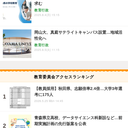
求む
教育行政
2025.8.4(月) 15:15
岡山大、真庭サテライトキャンパス設置…地域活
性化へ
教育行政
2025.8.5(火) 11:15
教育委員会アクセスランキング
【教員採用】秋田県、志願倍率2.4倍…大学3年選
考に175人
2026.5.25 Mon 14:45
青森県立高校、データサイエンス科新設など…前
期実施計画の先行版案を公表