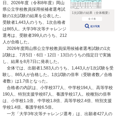
日、2026年度（令和8年度）岡山
県公立学校教員採用候補者選考試
1次試験の結果（全体概要）
験の1次試験の結果を公表した。
全 4 枚
受験者1,443人のうち、1次合格者
拡大写真
は865人。大学3年次等チャレンジ
選考は、受験者399人のうち、212
人が合格した。
2026年度岡山県公立学校教員採用候補者選考試験の1次
試験は、7月5日・6日・12日・13日のうちの指定日で実施
し、結果を8月7日に発表した。
全体では、出願者1,583人のうち、1,443人が1次試験を受
験し、865人が合格した。1次試験の倍率（受験者数／合格
者数）は1.7倍となった。
合格者の内訳は、小学校377人、中学校194人、高等学校
190人、特別支援学校87人、養護学校17人。校種別の倍率
は、小学校1.1倍、中学校1.8倍、高等学校2.4倍、特別支援
学校1.4倍、養護学校6.5倍。
一方「大学3年次等チャレンジ選考」は、出願者427人の