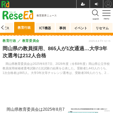
教育業界ニュース
menu
search
教育行政
ービス
ICT機器
事例
イベント
リセマム
教育行政
教育委員会
2025.8.8 Fri 12:15
岡山県の教員採用、865人が1次通過…大学3年
次選考は212人合格
岡山県教育委員会は2025年8月7日、2026年度（令和8年度）岡山県公立学校
教員採用候補者選考試験の1次試験の結果を公表した。受験者1,443人のうち、
1次合格者は865人。大学3年次等チャレンジ選考は、受験者399人のうち、212
人が合格した。
岡山県教育委員会は2025年8月7