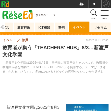
教育業界ニュース
menu
search
イベント
ービス
教育行政
ICT機器
事例
リセマム
イベント
教員
2025.7.18 Fri 17:45
教育者が集う「TEACHERS’ HUB」8/3…新渡戸
文化学園
新渡戸文化学園は2025年8月3日、同学園の東高円寺キャンパスで、教職員や
教育関係者を対象に「TEACHERS’ HUB 2025」を開催する。テーマは「まざ
る、かわる、ひらく」。多岐にわたるトピックの講演セッションから選択して
参加でき、昼食を交えた交流の時間もある。
新渡戸文化学園は2025年8月3