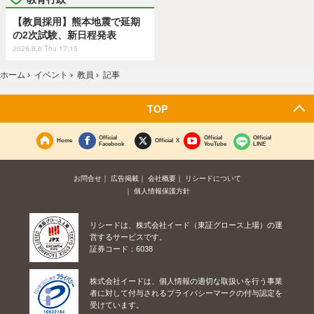
【教員採用】熊本地震で延期
の2次試験、新日程発表
2026.8.6 Thu 17:15
ホーム
›
イベント
›
教員
›
記事
TOP
Official
Official
Official
Home
Official X
Facebook
YouTube
LINE
お問合せ
広告掲載
会社概要
リシードについて
個人情報保護方針
リシードは、株式会社イード（東証グロース上場）の運
営するサービスです。
証券コード：6038
株式会社イードは、個人情報の適切な取扱いを行う事業
者に対して付与されるプライバシーマークの付与認定を
受けています。