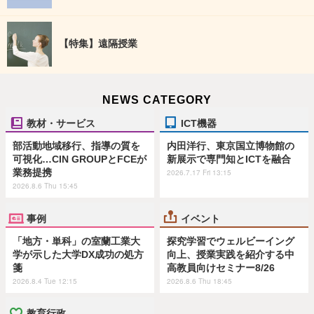
【特集】遠隔授業
NEWS CATEGORY
教材・サービス
ICT機器
部活動地域移行、指導の質を
内田洋行、東京国立博物館の
可視化…CIN GROUPとFCEが
新展示で専門知とICTを融合
業務提携
2026.7.17 Fri 13:15
2026.8.6 Thu 15:45
事例
イベント
「地方・単科」の室蘭工業大
探究学習でウェルビーイング
学が示した大学DX成功の処方
向上、授業実践を紹介する中
箋
高教員向けセミナー8/26
2026.8.4 Tue 12:15
2026.8.6 Thu 18:45
教育行政