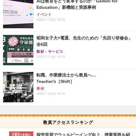
AIは教育をどう変革するのか「Gemini for
Education」新機能と実践事例
イベント
2025.7.17(木) 13:15
昭和女子大×電通、先生のための「先回り研修会」
全6回
教材・サービス
2025.7.11(金) 10:15
転職、作業療法士から教員へ…
Teacher's［Shift］
事例
2025.7.14(月) 19:15
教員アクセスランキング
探究学習でウェルビーイング向上、授業実践を紹