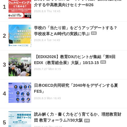
介する中高教員向けセミナー8/26
2026.8.6 Thu 18:45
学校の「当たり前」をどうアップデートする？
学校改革とAI時代の実践に学ぶ
PR
2026.8.4 Tue 14:45
【EDIX2026】教育DXのヒントが集結「第9回
EDIX（教育総合展）大阪」10/13-15
PR
2026.7.27 Mon 9:15
日本OECD共同研究「2040年をデザインする夏
FES」
2026.8.3 Mon 16:45
読み解く力・書く力をどう育てるか、理想教育財
団 教育フォーラム7/30大阪
PR
2026.6.18 Thu 12:15