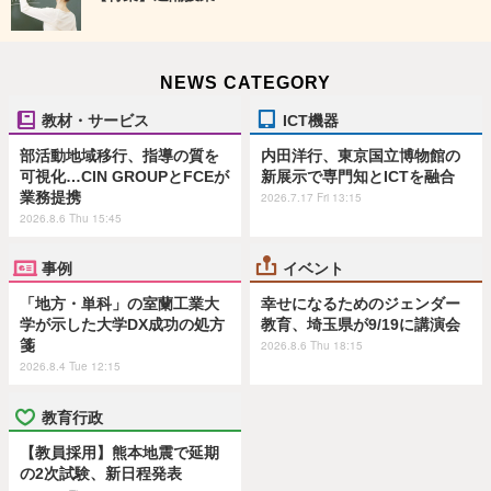
NEWS CATEGORY
教材・サービス
ICT機器
部活動地域移行、指導の質を
内田洋行、東京国立博物館の
可視化…CIN GROUPとFCEが
新展示で専門知とICTを融合
業務提携
2026.7.17 Fri 13:15
2026.8.6 Thu 15:45
事例
イベント
「地方・単科」の室蘭工業大
幸せになるためのジェンダー
学が示した大学DX成功の処方
教育、埼玉県が9/19に講演会
箋
2026.8.6 Thu 18:15
2026.8.4 Tue 12:15
教育行政
【教員採用】熊本地震で延期
の2次試験、新日程発表