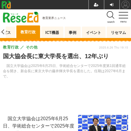
教育業界ニュース
menu
search
教育行政
ービス
ICT機器
事例
イベント
リセマム
教育行政
その他
2025.6.26 Thu 19:15
国大協会長に東大学長を選出、12年ぶり
国立大学協会は2025年6月25日、学術総合センターで2025年度第1回通常総
会を開き、新会長に東京大学の藤井輝夫学長を選出した。任期は2027年6月ま
で。
国立大学協会は2025年6月25
日、学術総合センターで2025年度