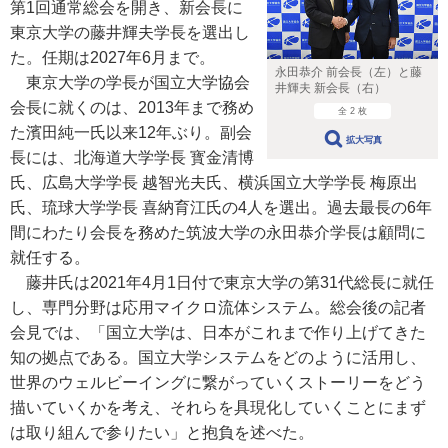
第1回通常総会を開き、新会長に
東京大学の藤井輝夫学長を選出し
た。任期は2027年6月まで。
永田恭介 前会長（左）と藤
東京大学の学長が国立大学協会
井輝夫 新会長（右）
会長に就くのは、2013年まで務め
全 2 枚
た濱田純一氏以来12年ぶり。副会
拡大写真
長には、北海道大学学長 寳金清博
氏、広島大学学長 越智光夫氏、横浜国立大学学長 梅原出
氏、琉球大学学長 喜納育江氏の4人を選出。過去最長の6年
間にわたり会長を務めた筑波大学の永田恭介学長は顧問に
就任する。
藤井氏は2021年4月1日付で東京大学の第31代総長に就任
し、専門分野は応用マイクロ流体システム。総会後の記者
会見では、「国立大学は、日本がこれまで作り上げてきた
知の拠点である。国立大学システムをどのように活用し、
世界のウェルビーイングに繋がっていくストーリーをどう
描いていくかを考え、それらを具現化していくことにまず
は取り組んで参りたい」と抱負を述べた。