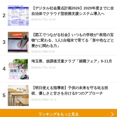
【デジタル社会重点計画2026】2029年度までに全
自治体でクラウド型校務支援システム導入へ
2026.8.6 Thu 16:45
【図工でつながる社会】いつもの学校が“表現の宝
物”に変わる、1人1台端末で育てる「形や色などと
豊かに関わる力」
2026.8.5 Wed 9:45
埼玉県、放課後児童クラブ「就職フェア」9-11月
2026.8.6 Thu 16:45
【明日使える指導術】子供の未来を守る叱る技
術、優しさと甘さを分ける5つのアプローチ
2026.8.5 Wed 14:15
ランキングをもっと見る