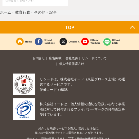
2026.8.6 Thu 17:15
ホーム
›
教育行政
›
その他
›
記事
TOP
Official
Official
Official
Home
Official X
Facebook
YouTube
LINE
お問合せ
広告掲載
会社概要
リシードについて
個人情報保護方針
リシードは、株式会社イード（東証グロース上場）の運
営するサービスです。
証券コード：6038
株式会社イードは、個人情報の適切な取扱いを行う事業
者に対して付与されるプライバシーマークの付与認定を
受けています。
紹介した商品/サービスを購入、契約した場合に、
売上の一部が弊社サイトに還元されることがあります。
当サイトに掲載の記事・見出し・写真・画像の無断転載を禁じます。