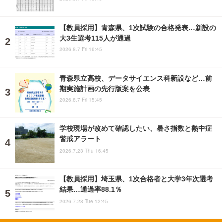
【教員採用】青森県、1次試験の合格発表…新設の
大3生選考115人が通過
2026.8.7 Fri 16:45
青森県立高校、データサイエンス科新設など…前
期実施計画の先行版案を公表
2026.8.7 Fri 15:45
学校現場が改めて確認したい、暑さ指数と熱中症
警戒アラート
2026.7.23 Thu 16:45
【教員採用】埼玉県、1次合格者と大学3年次選考
結果…通過率88.1％
2026.7.28 Tue 12:45