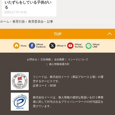
いたずらをしている子供がい
る
2026.8.7 Fri 19:45
ホーム
›
教育行政
›
教育委員会
›
記事
TOP
Official
Official
Official
Home
Official X
Facebook
YouTube
LINE
お問合せ
広告掲載
会社概要
リシードについて
個人情報保護方針
リシードは、株式会社イード（東証グロース上場）の運
営するサービスです。
証券コード：6038
株式会社イードは、個人情報の適切な取扱いを行う事業
者に対して付与されるプライバシーマークの付与認定を
受けています。