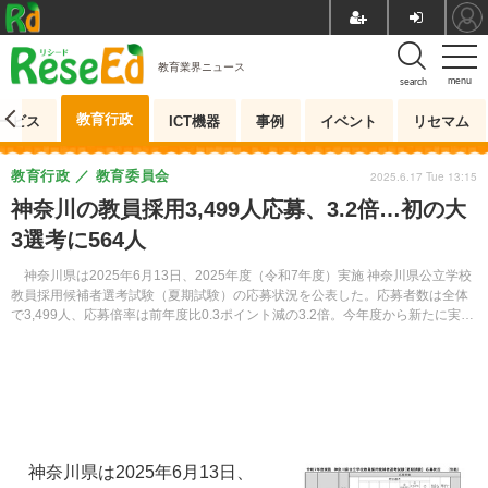
教育業界ニュース
menu
search
教育行政
ービス
ICT機器
事例
イベント
リセマム
教育行政
教育委員会
2025.6.17 Tue 13:15
神奈川の教員採用3,499人応募、3.2倍…初の大
3選考に564人
神奈川県は2025年6月13日、2025年度（令和7年度）実施 神奈川県公立学校
教員採用候補者選考試験（夏期試験）の応募状況を公表した。応募者数は全体
で3,499人、応募倍率は前年度比0.3ポイント減の3.2倍。今年度から新たに実施
する「大学3年生等早期チャレンジ選考」には564人が応募した。
神奈川県は2025年6月13日、