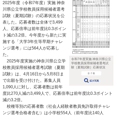
2025年度（令和7年度）実施 神奈
川県公立学校教員採用候補者選考
試験（夏期試験）の応募状況を公
表した。応募者数は全体で3,499
人、応募倍率は前年度比0.3ポイン
ト減の3.2倍。今年度から新たに実
施する「大学3年生等早期チャレ
ンジ選考」には564人が応募し
た。
令和7年度実施 神奈川県公立
2025年度実施の神奈川県公立学
学校教員採用候補者選考試
校教員採用候補者選考試験（夏期
験［夏期試験］応募状況
試験）は、4月16日から5月8日ま
全 2 枚
で出願を受け付けた。募集人員
拡大写真
1,090人に対し、応募者数は前年
度比270人減の3,499人で、応募倍率は前年度比0.3ポイント
減の3.2倍。
校種等別の応募者数（社会人経験者教員免許取得チャレ
ンジ選考合格者含む）は小学校554人（前年度比140人