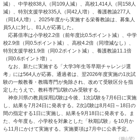
減）、中学校838人（同109人減）、高校1,414人（同158人
減）、特別支援学校335人（同42人増）、養護教諭277人
（同14人増）。2025年度から実施する栄養教諭は、募集人
員5人に対し、81人が応募した。
応募倍率は小学校2.2倍（前年度比0.5ポイント減）、中学
校2.9倍（同0.5ポイント減）、高校4.2倍（同増減なし）、
特別支援学校1.9倍（同0.2ポイント減）、養護教諭11.1倍
（同0.6ポイント増）。
なお、新たに実施する「大学3年生等早期チャレンジ選
考」には564人が応募。通過者は、翌2026年度実施の1次試
験の一般教養・教職専門が免除され、改めて受験区分を指
定したうえで、教科専門試験のみ受験する。
神奈川県の教員採用試験は今後、1次試験を7月6日に実施
し、結果を7月24日に発表する。2次試験は8月4日～18日の
間の指定する1日に実施し、結果を9月18日に発表する。ま
た、今年度も、小学校を対象とした「秋期試験」を10月か
ら11月にかけて実施する。実施要項は7月中に公表予定。
《畑山望》