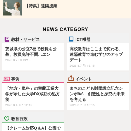
【特集】遠隔授業
NEWS CATEGORY
教材・サービス
ICT機器
茨城県の公立7校で校長を公
高校教育はここまで変わる、
募、教員免許不問…エン
遠隔教育で進む学びのアップ
デート
2026.8.7 Fri 19:15
2026.8.7 Fri 15:15
事例
イベント
「地方・単科」の室蘭工業大
まちのこども財団設立記念シ
学が示した大学DX成功の処方
ンポ9/6…創造性と探究の未来
箋
を考える
2026.8.4 Tue 12:15
2026.8.7 Fri 16:15
教育行政
【クレーム対応Q＆A】公園で