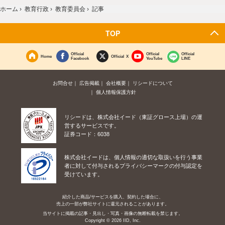
ホーム
›
教育行政
›
教育委員会
›
記事
TOP
Official
Official
Official
Home
Official X
Facebook
YouTube
LINE
お問合せ
広告掲載
会社概要
リシードについて
個人情報保護方針
リシードは、株式会社イード（東証グロース上場）の運
営するサービスです。
証券コード：6038
株式会社イードは、個人情報の適切な取扱いを行う事業
者に対して付与されるプライバシーマークの付与認定を
受けています。
紹介した商品/サービスを購入、契約した場合に、
売上の一部が弊社サイトに還元されることがあります。
当サイトに掲載の記事・見出し・写真・画像の無断転載を禁じます。
Copyright © 2026 IID, Inc.