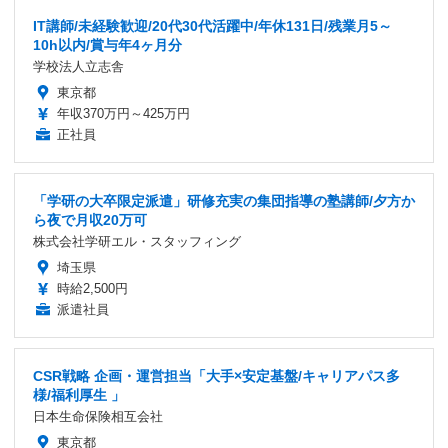
IT講師/未経験歓迎/20代30代活躍中/年休131日/残業月5～
10h以内/賞与年4ヶ月分
学校法人立志舎
東京都
年収370万円～425万円
正社員
「学研の大卒限定派遣」研修充実の集団指導の塾講師/夕方か
ら夜で月収20万可
株式会社学研エル・スタッフィング
埼玉県
時給2,500円
派遣社員
CSR戦略 企画・運営担当「大手×安定基盤/キャリアパス多
様/福利厚生 」
日本生命保険相互会社
東京都