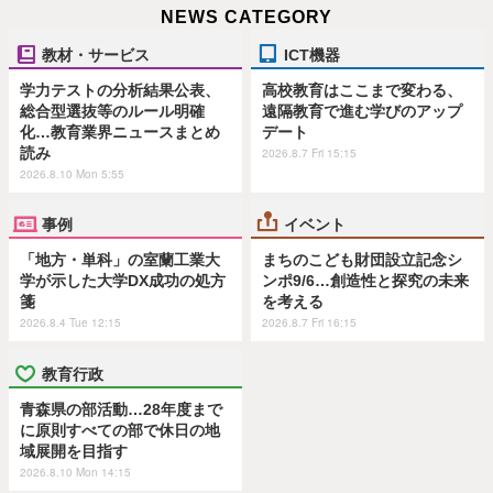
NEWS CATEGORY
教材・サービス
ICT機器
学力テストの分析結果公表、
高校教育はここまで変わる、
総合型選抜等のルール明確
遠隔教育で進む学びのアップ
化…教育業界ニュースまとめ
デート
読み
2026.8.7 Fri 15:15
2026.8.10 Mon 5:55
事例
イベント
「地方・単科」の室蘭工業大
まちのこども財団設立記念シ
学が示した大学DX成功の処方
ンポ9/6…創造性と探究の未来
箋
を考える
2026.8.4 Tue 12:15
2026.8.7 Fri 16:15
教育行政
青森県の部活動…28年度まで
に原則すべての部で休日の地
域展開を目指す
2026.8.10 Mon 14:15