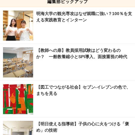
編集部ピックアップ
明海大学の観光専攻はなぜ就職に強い？100％を支
える実践教育とインターン
【教師への扉】教員採用試験はどう変わるの
か？ 一般教養縮小とSPI導入、面接重視の時代
【図工でつながる社会】セブン‐イレブンの色で、
まちを見る
【明日使える指導術】子供の心に火をつける「褒
め」の技術