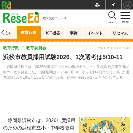
教育業界ニュース
menu
search
教育行政
ービス
ICT機器
事例
イベント
リセマム
教育行政
教育委員会
2024.12.23 Mon 11:45
浜松市教員採用試験2026、1次選考は5/10-11
静岡県浜松市は、2026年度採用のための浜松市立小・中学校教員採用選考試
験の日程を発表した。出願期間は2025年2月10日から3月14日までで、第1次選
考試験は5月10日と11日に実施される。結果発表は6月27日を予定している。
静岡県浜松市は、2026年度採用
のための浜松市立小・中学校教員