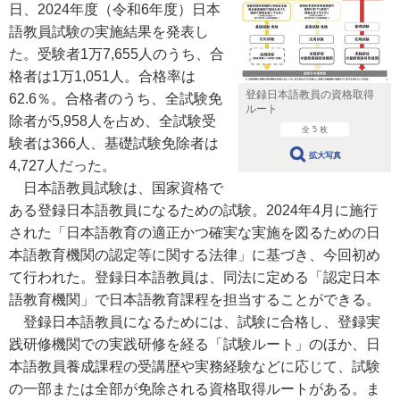
日、2024年度（令和6年度）日本
語教員試験の実施結果を発表し
た。受験者1万7,655人のうち、合
格者は1万1,051人。合格率は
登録日本語教員の資格取得
62.6％。合格者のうち、全試験免
ルート
除者が5,958人を占め、全試験受
全 5 枚
験者は366人、基礎試験免除者は
拡大写真
4,727人だった。
日本語教員試験は、国家資格で
ある登録日本語教員になるための試験。2024年4月に施行
された「日本語教育の適正かつ確実な実施を図るための日
本語教育機関の認定等に関する法律」に基づき、今回初め
て行われた。登録日本語教員は、同法に定める「認定日本
語教育機関」で日本語教育課程を担当することができる。
登録日本語教員になるためには、試験に合格し、登録実
践研修機関での実践研修を経る「試験ルート」のほか、日
本語教員養成課程の受講歴や実務経験などに応じて、試験
の一部または全部が免除される資格取得ルートがある。ま