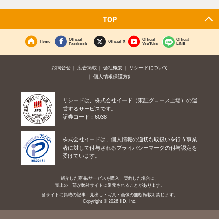
TOP
Official
Official
Official
Home
Official X
Facebook
YouTube
LINE
お問合せ
広告掲載
会社概要
リシードについて
個人情報保護方針
リシードは、株式会社イード（東証グロース上場）の運
営するサービスです。
証券コード：6038
株式会社イードは、個人情報の適切な取扱いを行う事業
者に対して付与されるプライバシーマークの付与認定を
受けています。
紹介した商品/サービスを購入、契約した場合に、
売上の一部が弊社サイトに還元されることがあります。
当サイトに掲載の記事・見出し・写真・画像の無断転載を禁じます。
Copyright © 2026 IID, Inc.