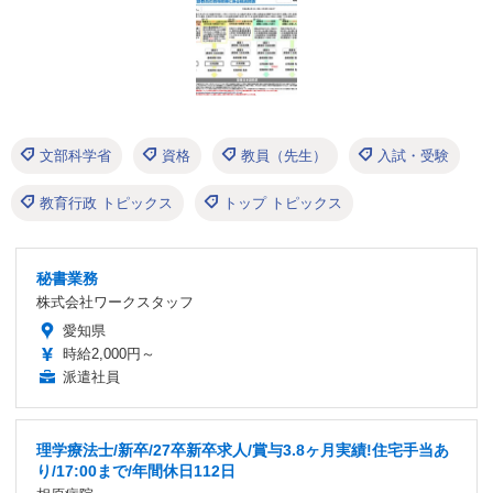
文部科学省
資格
教員（先生）
入試・受験
教育行政 トピックス
トップ トピックス
秘書業務
株式会社ワークスタッフ
愛知県
時給2,000円～
派遣社員
理学療法士/新卒/27卒新卒求人/賞与3.8ヶ月実績!住宅手当あ
り/17:00まで/年間休日112日