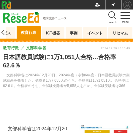
教育業界ニュース
menu
search
教育行政
ービス
ICT機器
事例
イベント
リセマム
教育行政
文部科学省
2024.12.20 Fri 15:49
日本語教員試験に1万1,051人合格…合格率
62.6％
文部科学省は2024年12月20日、2024年度（令和6年度）日本語教員試験の実
施結果を発表した。受験者1万7,655人のうち、合格者は1万1,051人。合格率は
62.6％。合格者のうち、全試験免除者が5,958人を占め、全試験受験者は366
人、基礎試験免除者は4,727人だった。
文部科学省は2024年12月20