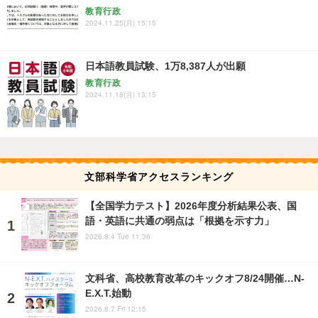
教育行政
2024.11.25(月) 15:15
日本語教員試験、1万8,387人が出願
教育行政
2024.11.18(月) 13:15
文部科学省アクセスランキング
【全国学力テスト】2026年度分析結果公表、国
語・英語に共通の弱点は「根拠を示す力」
2026.8.4 Tue 11:36
文科省、高校教育改革のキックオフ8/24開催…N-
E.X.T.始動
2026.8.7 Fri 12:15