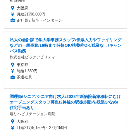
相原病院
大阪府
月給21万8,000円
正社員 / 新卒・インターン
私大の会計課で学大学事務スタッフ/伝票入力やファイリング
などの一般事務/16時まで時短OK/扶養枠OK/残業なし/キャン
パス勤務
株式会社ビッグアビリティ
東京都
時給1,550円
派遣社員
調理師/シニア/シニア向け求人/2028年新病院新築移転にむけ
オープニングスタッフ募集!2路線の駅徒歩圏内/残業少なめ/
住宅手当あり
堺リハビリテーション病院
大阪府
月給21万5,150円～27万150円