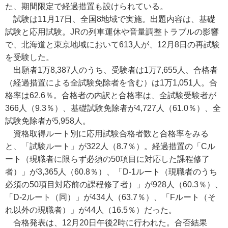
た、期間限定で経過措置も設けられている。
試験は11月17日、全国8地域で実施。出題内容は、基礎
試験と応用試験。JRの列車運休や音量調整トラブルの影響
で、北海道と東京地域において613人が、12月8日の再試験
を受験した。
出願者1万8,387人のうち、受験者は1万7,655人、合格者
（経過措置による全試験免除者を含む）は1万1,051人。合
格率は62.6％。合格者の内訳と合格率は、全試験受験者が
366人（9.3％）、基礎試験免除者が4,727人（61.0％）、全
試験免除者が5,958人。
資格取得ルート別に応用試験合格者数と合格率をみる
と、「試験ルート」が322人（8.7％）。経過措置の「Cル
ート（現職者に限らず必須の50項目に対応した課程修了
者）」が3,365人（60.8％）、「D-1ルート（現職者のうち
必須の50項目対応前の課程修了者）」が928人（60.3％）、
「D-2ルート（同）」が434人（63.7％）、「Fルート（そ
れ以外の現職者）」が44人（16.5％）だった。
合格発表は、12月20日午後2時に行われた。合否結果