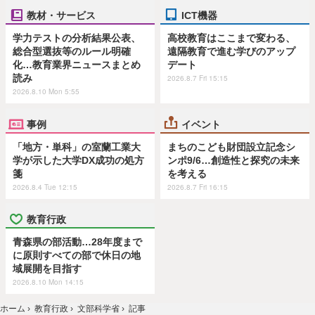
教材・サービス
ICT機器
学力テストの分析結果公表、
高校教育はここまで変わる、
総合型選抜等のルール明確
遠隔教育で進む学びのアップ
化…教育業界ニュースまとめ
デート
読み
2026.8.7 Fri 15:15
2026.8.10 Mon 5:55
事例
イベント
「地方・単科」の室蘭工業大
まちのこども財団設立記念シ
学が示した大学DX成功の処方
ンポ9/6…創造性と探究の未来
箋
を考える
2026.8.4 Tue 12:15
2026.8.7 Fri 16:15
教育行政
青森県の部活動…28年度まで
に原則すべての部で休日の地
域展開を目指す
2026.8.10 Mon 14:15
ホーム
›
教育行政
›
文部科学省
›
記事