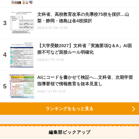
文科省、高校教育改革の先導校75校を採択…山
梨・静岡・徳島は各4校採択
2026.6.30 Tue 15:45
【大学受験2027】文科省「実施要項Q＆A」AI面
接不可など面接ルール明確化
2026.8.7 Fri 14:45
AIにコードを書かせて検証へ…文科省、次期学習
指導要領で情報教育を抜本見直し
2026.7.31 Fri 15:45
ランキングをもっと見る
編集部ピックアップ