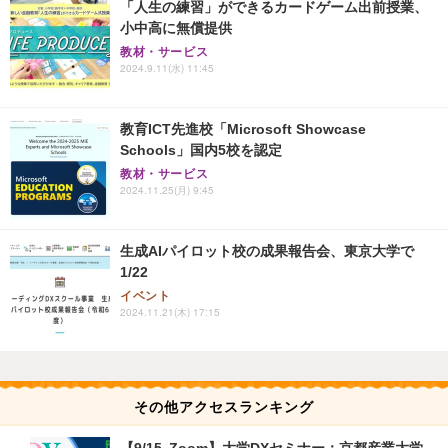
「人生の練習」ができるカードゲーム出前授業、
小中高に無償提供
教材・サービス
2024.9.11(水) 11:45
教育ICT先進校「Microsoft Showcase
Schools」国内5校を認定
教材・サービス
2024.11.25(月) 9:45
生成AIパイロット校の成果報告会、東京大学で
1/22
イベント
2024.11.21(木) 17:15
その他アクセスランキング
【9/15 Zoom】大学DXセミナー：京都産業大学