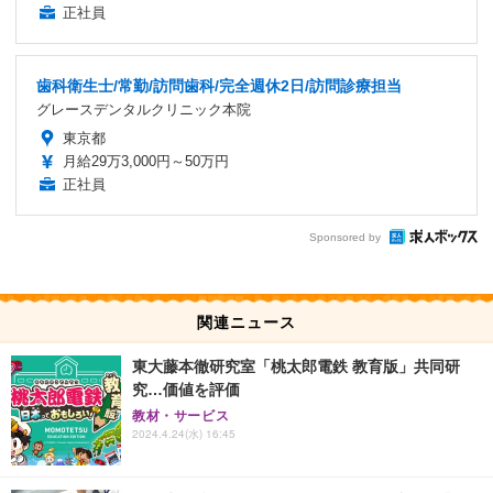
正社員
歯科衛生士/常勤/訪問歯科/完全週休2日/訪問診療担当
グレースデンタルクリニック本院
東京都
月給29万3,000円～50万円
正社員
Sponsored by
関連ニュース
東大藤本徹研究室「桃太郎電鉄 教育版」共同研
究…価値を評価
教材・サービス
2024.4.24(水) 16:45