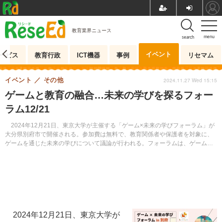
教育業界ニュース
menu
search
イベント
ービス
教育行政
ICT機器
事例
リセマム
イベント
その他
2024.11.27 Wed 15:15
ゲームと教育の融合…未来の学びを探るフォー
ラム12/21
2024年12月21日、東京大学が主催する「ゲーム×未来の学びフォーラム」が
大分県別府市で開催される。参加費は無料で、教育関係者や保護者を対象に、
ゲームを通じた未来の学びについて議論が行われる。フォーラムは、ゲームが
教育に与える影響や可能性を探ることを目的としており、参加者は最新の教育
手法について知見を深めることができる。
2024年12月21日、東京大学が