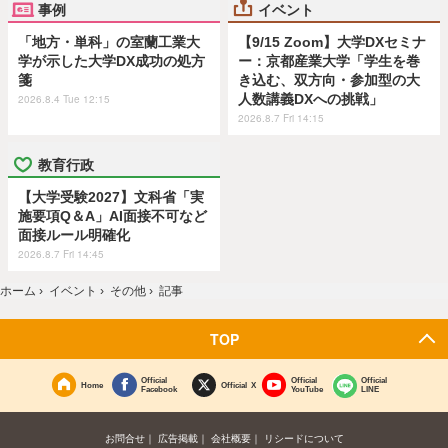
事例
イベント
「地方・単科」の室蘭工業大
【9/15 Zoom】大学DXセミナ
学が示した大学DX成功の処方
ー：京都産業大学「学生を巻
箋
き込む、双方向・参加型の大
人数講義DXへの挑戦」
2026.8.4 Tue 12:15
2026.8.7 Fri 14:15
教育行政
【大学受験2027】文科省「実
施要項Q＆A」AI面接不可など
面接ルール明確化
2026.8.7 Fri 14:45
ホーム
›
イベント
›
その他
›
記事
TOP
Official
Official
Official
Home
Official X
Facebook
YouTube
LINE
お問合せ
広告掲載
会社概要
リシードについて