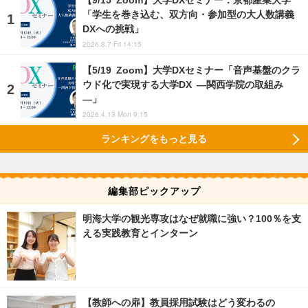
「学生を巻き込む、双方向・参加型の大人数講義
DXへの挑戦」
2026.8.7 Fri 14:15
【5/19 Zoom】大学DXセミナー「音声基盤のクラ
ウド化で実現する大学DX ―関西学院の取組み
―」
2026.4.13 Mon 9:15
ランキングをもっと見る
編集部ピックアップ
明海大学の観光専攻はなぜ就職に強い？100％を支
える実践教育とインターン
【教師への扉】教員採用試験はどう変わるの