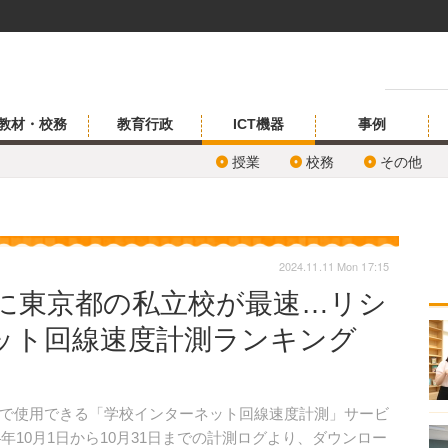
教材・校務
教育行政
ICT機器
事例
授業
校務
その他
2024.11.11 Mon 17:15
ともに東京都の私立校が最速…リシ
ット回線速度計測ランキング
で使用できる「学校インターネット回線速度計測」サービ
年10月1日から10月31日までの計測ログより、ダウンロー