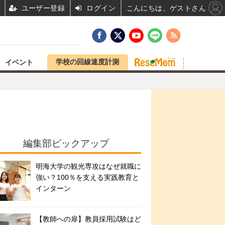
ユーザー登録
ログイン
こんにちは、ゲストさん
学校の回線速度計測
イベント
編集部ピックアップ
明海大学の観光専攻はなぜ就職に
強い？100％を支える実践教育と
インターン
【教師への扉】教員採用試験はど