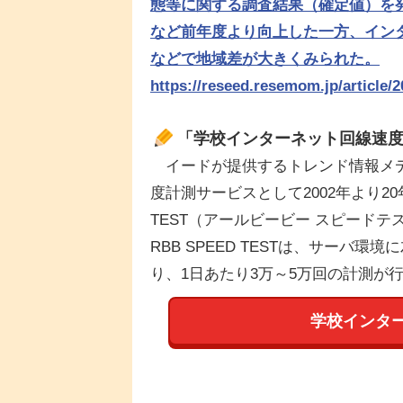
態等に関する調査結果（確定値）を
など前年度より向上した一方、イン
などで地域差が大きくみられた。
https://reseed.resemom.jp/article/2
「学校インターネット回線速
イードが提供するトレンド情報メディ
度計測サービスとして2002年より20
TEST（アールビービー スピード
RBB SPEED TESTは、サー
り、1日あたり3万～5万回の計測が
学校インタ