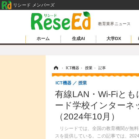
リシード メンバーズ
教育業界ニュース
ホーム
生成AI
大学DX
ホーム
›
ICT機器
›
授業
›
記事
ICT機器
授業
有線LAN・Wi-Fi
ード学校インターネ
（2024年10月）
リシードでは、全国の教育機関が無料
スを提供している。この記事では、2024