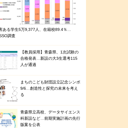
害ある学生5万9,377人、在籍校89.4％…
ASSO調査
【教員採用】青森県、1次試験の
合格発表…新設の大3生選考115
人が通過
まちのこども財団設立記念シンポ
9/6…創造性と探究の未来を考え
る
青森県立高校、データサイエンス
科新設など…前期実施計画の先行
版案を公表