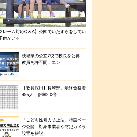
クレーム対応Q＆A】公園でいたずらをしてい
子供がいる
茨城県の公立7校で校長を公募、
教員免許不問…エン
【教員採用】長崎県、最終合格者
495人…倍率2.0倍
「こども性暴力防止法」特設ペー
ジ公開…対象事業者や防犯カメラ
設置を解説