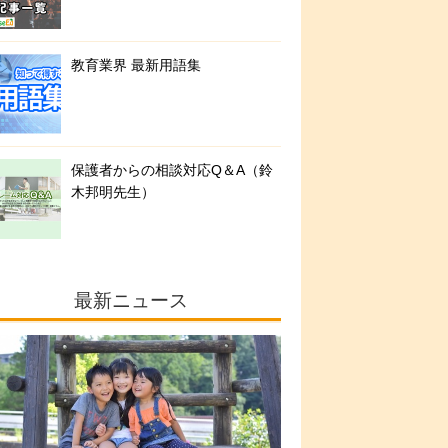
教育業界 最新用語集
保護者からの相談対応Q＆A（鈴
木邦明先生）
最新ニュース