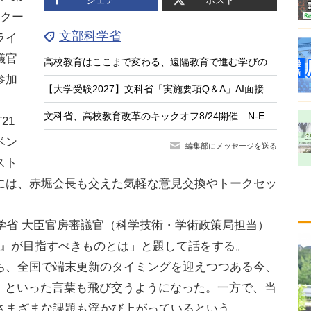
スクー
文部科学省
ライ
議官
高校教育はここまで変わる、遠隔教育で進む学びのアップデート
参加
【大学受験2027】文科省「実施要項Q＆A」AI面接不可など面接ルール明確化
文科省、高校教育改革のキックオフ8/24開催…N-E.X.T.始動
21
ベン
編集部にメッセージを送る
スト
には、赤堀会長も交えた気軽な意見交換やトークセッ
学省 大臣官房審議官（科学技術・学術政策局担当）
ル』が目指すべきものとは」と題して話をする。
経ち、全国で端末更新のタイミングを迎えつつある今、
GA」といった言葉も飛び交うようになった。一方で、当
さまざまな課題も浮かび上がっているという。