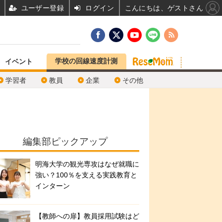
ユーザー登録
ログイン
こんにちは、ゲストさん
学校の回線速度計測
イベント
学習者
教員
企業
その他
編集部ピックアップ
明海大学の観光専攻はなぜ就職に
強い？100％を支える実践教育と
インターン
【教師への扉】教員採用試験はど