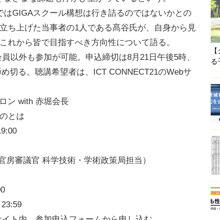
はGIGAスクール構想は行き詰るのではないかとの
を立ち上げた当事者の1人である髙谷氏が、自身から見
、これから皆で目指すべき方向性について語る。
【
1会員以外も参加が可能。申込締切は8月21日午後5時、
る
め切る。聴講希望者は、ICT CONNECT21のWebサ
ン with 赤堀会長
ものとは
:00
官房審議官 科学技術・学術政策局担当）
0
3:59
Webサイト内、参加申込フォームから申し込む