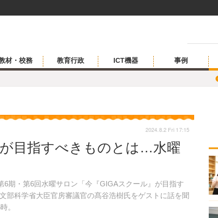
教材・校務
教育行政
ICT機器
事例
2024.8.2 Fri 17:15
」が目指すべきものとは…水曜
1日、第6期・第6回水曜サロン「今『GIGAスクール』が目指す
文部科学省大臣官房審議官の髙谷浩樹氏をゲストに話を聞
5時。