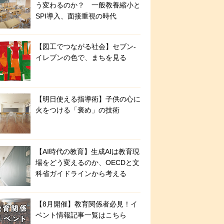
う変わるのか？ 一般教養縮小と
SPI導入、面接重視の時代
【図工でつながる社会】セブン‐
イレブンの色で、まちを見る
【明日使える指導術】子供の心に
火をつける「褒め」の技術
【AI時代の教育】生成AIは教育現
場をどう変えるのか、OECDと文
科省ガイドラインから考える
【8月開催】教育関係者必見！イ
ベント情報記事一覧はこちら