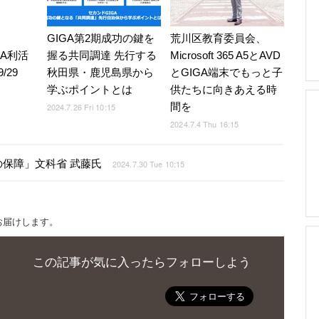
GIGA第2期成功の鍵を
荒川区教育委員会、
IGA利活
握る共同調達 先行する
Microsoft 365 A5とAVD
/29
秋田県・鹿児島県から
とGIGA端末でもっと子
学ぶポイントとは
供たちに向きあえる時
間を
2024.7.26 Fri 10:15
2024.7.4 Thu 16:15
権の保障」文科省 武藤氏
2024.7.30 Tue 10:15
お届けします。
この記事が気に入ったらフォローしよう