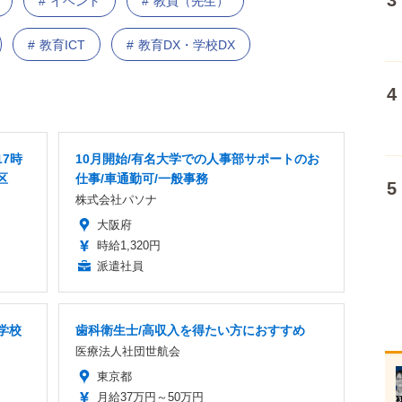
イベント
教員（先生）
教育ICT
教育DX・学校DX
7時
10月開始/有名大学での人事部サポートのお
区
仕事/車通勤可/一般事務
株式会社パソナ
大阪府
時給1,320円
派遣社員
学校
歯科衛生士/高収入を得たい方におすすめ
医療法人社団世航会
東京都
月給37万円～50万円