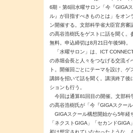
6期・第6回水曜サロン「今『GIGA
ル』が目指すべきものとは」をオン
ン開催する。文部科学省大臣官房審
の髙谷浩樹氏をゲストに話を聞く。
無料。申込締切は8月21日午後5時。
「水曜サロン」は、ICT CONNECT
の赤堀会長と人々をつなげる交流イ
ト。開催回ごとにテーマを設け、ゲ
講師を招いて話を聞く。講演終了後
ションも行う。
今回は通算81回目の開催。文部科
の髙谷浩樹氏が「今『GIGAスクー
GIGAスクール構想開始から5年
「ネクストGIGA」「セカンドGI
初は想定されていなかったような、