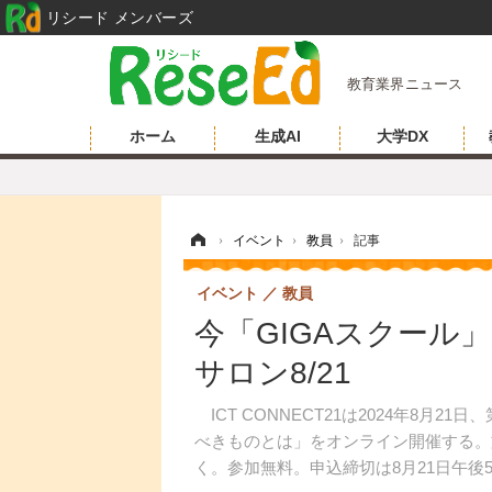
リシード メンバーズ
教育業界ニュース
ホーム
生成AI
大学DX
ホーム
›
イベント
›
教員
›
記事
イベント
教員
今「GIGAスクール
サロン8/21
ICT CONNECT21は2024年8月2
べきものとは」をオンライン開催する。
く。参加無料。申込締切は8月21日午後