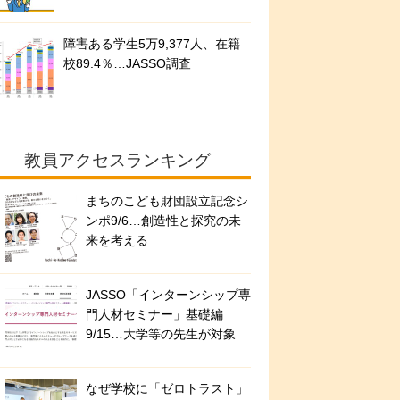
障害ある学生5万9,377人、在籍
校89.4％…JASSO調査
教員アクセスランキング
まちのこども財団設立記念シ
ンポ9/6…創造性と探究の未
来を考える
JASSO「インターンシップ専
門人材セミナー」基礎編
9/15…大学等の先生が対象
なぜ学校に「ゼロトラスト」