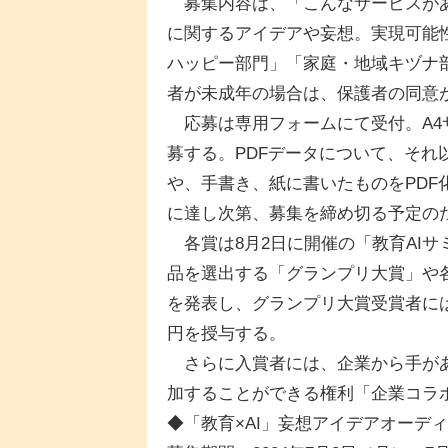
募集内容は、「こんなサービスがあ
に関するアイデアや妄想。実現可能
ハッピー部門」「家庭・地域キヅナ
者が未成年の場合は、保護者の同意
応募は専用フォームにて受付。A4サ
募する。PDFデータについて、そ
や、手書き、紙に書いたものをPDF
に達し次第、募集を締め切る予定の
各賞は8月2日に開催の「教育AIサ
品を選出する「グランプリ大賞」や
を発表し、グランプリ大賞受賞者には
円を授与する。
さらに入賞者には、企業から手があ
加することができる権利「企業コラ
◆「教育×AI」妄想アイデアオーデ