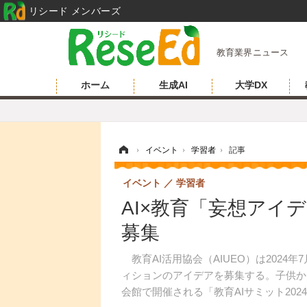
リシード メンバーズ
教育業界ニュース
ホーム
生成AI
大学DX
ホーム
›
イベント
›
学習者
›
記事
イベント
学習者
AI×教育「妄想アイ
募集
教育AI活用協会（AIUEO）は2024年
ィションのアイデアを募集する。子供か
会館で開催される「教育AIサミット202