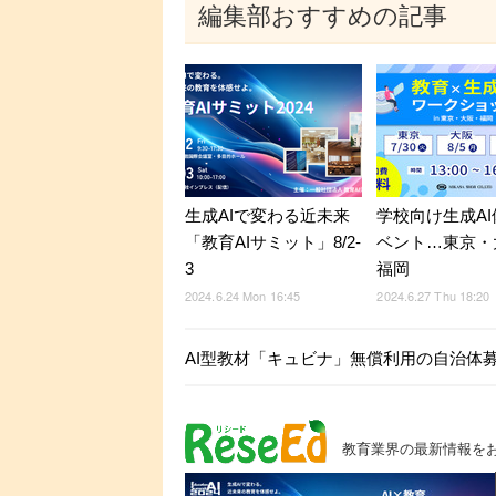
編集部おすすめの記事
生成AIで変わる近未来
学校向け生成A
「教育AIサミット」8/2-
ベント…東京・
3
福岡
2024.6.24 Mon 16:45
2024.6.27 Thu 18:20
AI型教材「キュビナ」無償利用の自治体
教育業界の最新情報を