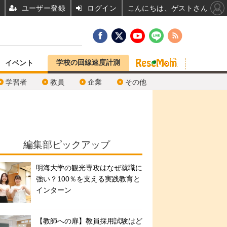
ユーザー登録
ログイン
こんにちは、ゲストさん
学校の回線速度計測
イベント
学習者
教員
企業
その他
編集部ピックアップ
明海大学の観光専攻はなぜ就職に
強い？100％を支える実践教育と
インターン
【教師への扉】教員採用試験はど