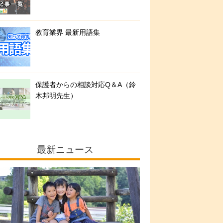
教育業界 最新用語集
保護者からの相談対応Q＆A（鈴
木邦明先生）
最新ニュース