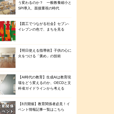
う変わるのか？ 一般教養縮小と
SPI導入、面接重視の時代
【図工でつながる社会】セブン‐
イレブンの色で、まちを見る
【明日使える指導術】子供の心に
火をつける「褒め」の技術
【AI時代の教育】生成AIは教育現
場をどう変えるのか、OECDと文
科省ガイドラインから考える
【8月開催】教育関係者必見！イ
ベント情報記事一覧はこちら