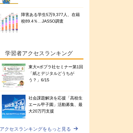
障害ある学生5万9,377人、在籍
校89.4％…JASSO調査
学習者アクセスランキング
東大×ポプラ社セミナー第1回
「紙とデジタルどうちが
う？」6/15
社会課題解決を応援「高校生
エール甲子園」活動募集、最
大20万円支援
アクセスランキングをもっと見る