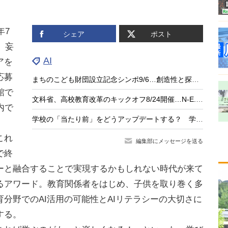
年7
シェア
ポスト
」妄
AI
アを
応募
まちのこども財団設立記念シンポ9/6…創造性と探究の未来を考える
館で
文科省、高校教育改革のキックオフ8/24開催…N-E.X.T.始動
内で
学校の「当たり前」をどうアップデートする？ 学校改革とAI時代の実践に学ぶ
これ
編集部にメッセージを送る
で終
ーと融合することで実現するかもしれない時代が来て
るアワード。教育関係者をはじめ、子供を取り巻く多
分野でのAI活用の可能性とAIリテラシーの大切さに
する。