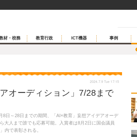
教材・校務
教育行政
ICT機器
事例
2024.7.9 Tue 17:15
デアオーディション」7/28まで
7月8日～28日までの期間、「AI×教育」妄想アイデアオーデ
ら大人まで誰でも応募可能。入賞者は8月2日に国会議員
4」内で表彰される。