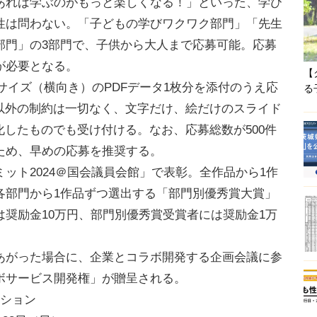
れば学ぶのがもっと楽しくなる！」といった、学び
性は問わない。「子どもの学びワクワク部門」「先生
部門」の3部門で、子供から大人まで応募可能。応募
が必要となる。
【
イズ（横向き）のPDFデータ1枚分を添付のうえ応
る
れ以外の制約は一切なく、文字だけ、絵だけのスライド
化したものでも受け付ける。なお、応募総数が500件
ため、早めの応募を推奨する。
ミット2024＠国会議員会館」で表彰。全作品から1作
各部門から1作品ずつ選出する「部門別優秀賞大賞」
奨励金10万円、部門別優秀賞受賞者には奨励金1万
がった場合に、企業とコラボ開発する企画会議に参
ボサービス開発権」が贈呈される。
ィション