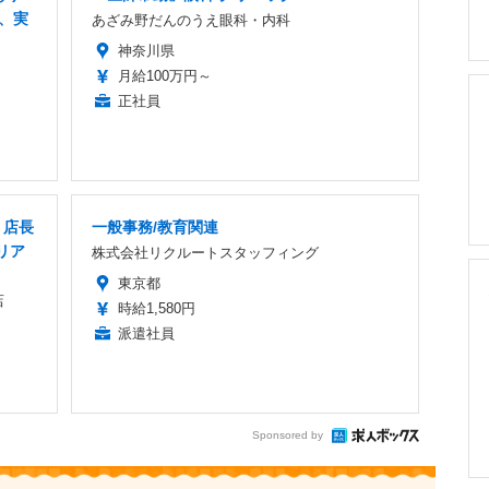
業、実
あざみ野だんのうえ眼科・内科
神奈川県
月給100万円～
正社員
・店長
一般事務/教育関連
リア
株式会社リクルートスタッフィング
東京都
店
時給1,580円
派遣社員
Sponsored by