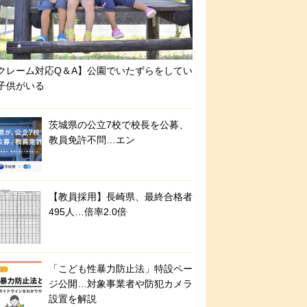
クレーム対応Q＆A】公園でいたずらをしてい
子供がいる
茨城県の公立7校で校長を公募、
教員免許不問…エン
【教員採用】長崎県、最終合格者
495人…倍率2.0倍
「こども性暴力防止法」特設ペー
ジ公開…対象事業者や防犯カメラ
設置を解説