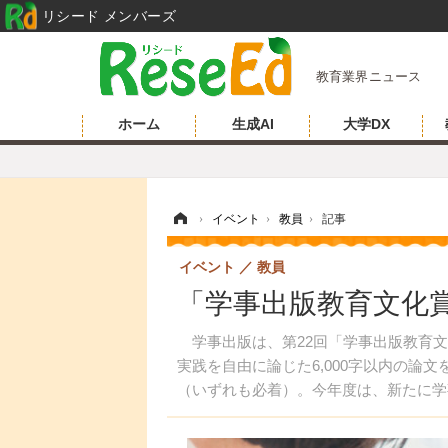
リシード メンバーズ
教育業界ニュース
ホーム
生成AI
大学DX
ホーム
›
イベント
›
教員
›
記事
イベント
教員
「学事出版教育文化
学事出版は、第22回「学事出版教育文
実践を自由に論じた6,000字以内の論文を
（いずれも必着）。今年度は、新たに学
「雑誌賞」を新設。優れた論文は書籍化