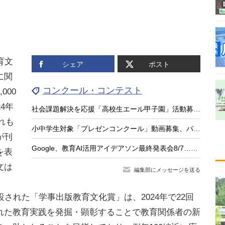
育文
シェア
ポスト
に関
コンクール・コンテスト
000
4年
社会課題解決を応援「高校生エール甲子園」活動募集、最大20万円支援
れも
小中学生対象「プレゼンコンクール」動画募集、パナソニック教育財団
が刊
Google、教育AI活用アイデアソン最終発表会8/7…最優秀9人が登壇
を表
文は
編集部にメッセージを送る
された「学事出版教育文化賞」は、2024年で22回
れた教育実践を発掘・顕彰することで教育関係者の新