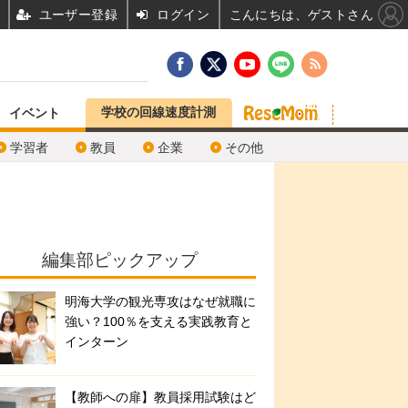
ユーザー登録
ログイン
こんにちは、ゲストさん
学校の回線速度計測
イベント
学習者
教員
企業
その他
編集部ピックアップ
明海大学の観光専攻はなぜ就職に
強い？100％を支える実践教育と
インターン
【教師への扉】教員採用試験はど