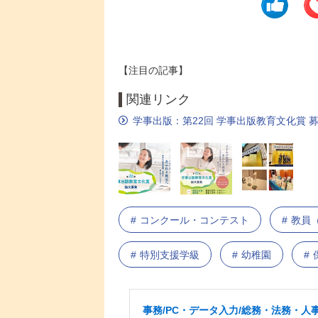
【注目の記事】
関連リンク
学事出版：第22回 学事出版教育文化賞 
コンクール・コンテスト
教員
特別支援学級
幼稚園
事務/PC・データ入力/総務・法務・人事