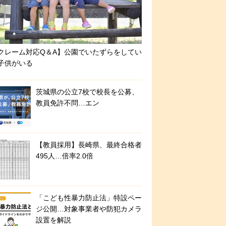
クレーム対応Q＆A】公園でいたずらをしてい
子供がいる
茨城県の公立7校で校長を公募、
教員免許不問…エン
【教員採用】長崎県、最終合格者
495人…倍率2.0倍
「こども性暴力防止法」特設ペー
ジ公開…対象事業者や防犯カメラ
設置を解説