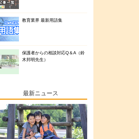
教育業界 最新用語集
保護者からの相談対応Q＆A（鈴
木邦明先生）
最新ニュース