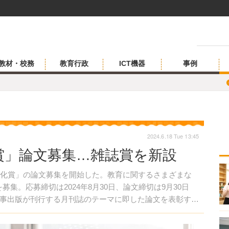
教材・校務
教育行政
ICT機器
事例
2024.6.18 Tue 13:45
賞」論文募集…雑誌賞を新設
化賞」の論文募集を開始した。教育に関するさまざまな
募集。応募締切は2024年8月30日、論文締切は9月30日
事出版が刊行する月刊誌のテーマに即した論文を表彰する
するケースもある。