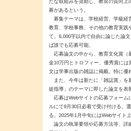
たな取組みを奨励し、教育の質向上の
募があるという。
募集テーマは、学校経営、学級経営
教育、学校事務、その他の教育実践
て。6,000字以内で自由に論じた
ば誰でも応募可能。
応募論文の中から、教育文化賞（最
金10万円とトロフィー、優秀賞には
文は学事出版の雑誌に掲載。特に優
また、今年は新たに「雑誌賞」を新
徒指導」のテーマに即した論文を表
応募はWebサイトの応募フォームに
ルにて9月30日必着で受け付ける。
る。2025年1月中旬にはWebサイ
論文の執筆要領や応募方法等、詳細