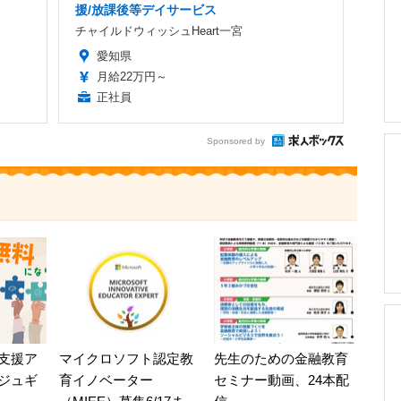
援/放課後等デイサービス
チャイルドウィッシュHeart一宮
愛知県
月給22万円～
正社員
Sponsored by
支援ア
マイクロソフト認定教
先生のための金融教育
ジュギ
育イノベーター
セミナー動画、24本配