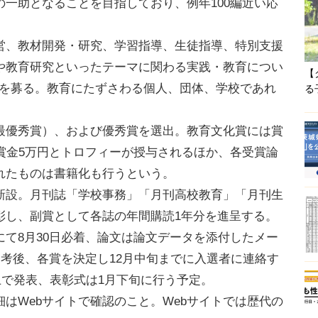
一助となることを目指しており、例年100編近い応
、教材開発・研究、学習指導、生徒指導、特別支援
や教育研究といったテーマに関わる実践・教育につい
【
論文を募る。教育にたずさわる個人、団体、学校であれ
る
優秀賞）、および優秀賞を選出。教育文化賞には賞
賞金5万円とトロフィーが授与されるほか、各受賞論
れたものは書籍化も行うという。
設。月刊誌「学校事務」「月刊高校教育」「月刊生
彰し、副賞として各誌の年間購読1年分を進呈する。
て8月30日必着、論文は論文データを添付したメー
選考後、各賞を決定し12月中旬までに入選者に連絡す
ト上で発表、表彰式は1月下旬に行う予定。
はWebサイトで確認のこと。Webサイトでは歴代の