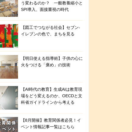
う変わるのか？ 一般教養縮小と
SPI導入、面接重視の時代
【図工でつながる社会】セブン‐
イレブンの色で、まちを見る
【明日使える指導術】子供の心に
火をつける「褒め」の技術
【AI時代の教育】生成AIは教育現
場をどう変えるのか、OECDと文
科省ガイドラインから考える
【8月開催】教育関係者必見！イ
ベント情報記事一覧はこちら