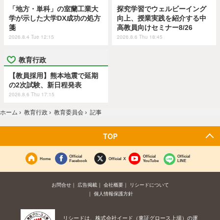
「地方・単科」の室蘭工業大
探究学習でウェルビーイング
学が示した大学DX成功の処方
向上、授業実践を紹介する中
箋
高教員向けセミナー8/26
2026.8.4 Tue 12:15
2026.8.6 Thu 18:45
教育行政
【教員採用】熊本地震で延期
の2次試験、新日程発表
2026.8.6 Thu 17:15
ホーム
›
教育行政
›
教育委員会
›
記事
TOP
Official
Official
Official
Home
Official X
Facebook
YouTube
LINE
お問合せ
広告掲載
会社概要
リシードについて
個人情報保護方針
リシードは、株式会社イード（東証グロース上場）の運