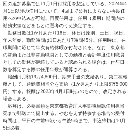
回の追加募集では11月1日付採用を想定している。2024年4
月1日以降の任用について、4回まで公募によらない再度任
用への申込みが可能。再度任用は、任用（雇用）期間内の
勤務実績などをもとに選考のうえ決定する。
勤務日数は1か月あたり16日、休日は原則、土日、祝日、
年末年始。勤務時間は1日あたり7時間45分。任用時に、在
職期間に応じて年次有給休暇が付与される。なお、東京都
の常勤または非常勤職員としての勤務と会計年度任用職員
としての勤務が継続していると認められる場合は、付与日
数を算定する際の任用年数が通算される。
報酬は月額19万4,800円。期末手当の支給あり。第二種報
酬として、通勤費相当分を支給（1か月あたり上限5万5,000
円）する。報酬は2023年4月1日時点のもので、改定される
場合もある。
応募は、必要書類を東京都教育庁人事部職員課任用担当
宛まで郵送にて提出する。やむをえず持参する場合の受付
時間は、平日の午前9時から午後5時まで。申込締切は10月
5日必着。