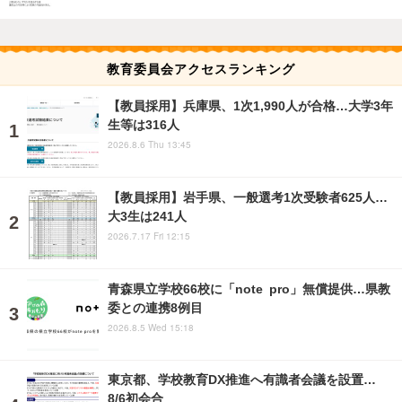
教育委員会アクセスランキング
【教員採用】兵庫県、1次1,990人が合格…大学3年
生等は316人
2026.8.6 Thu 13:45
【教員採用】岩手県、一般選考1次受験者625人…
大3生は241人
2026.7.17 Fri 12:15
青森県立学校66校に「note pro」無償提供…県教
委との連携8例目
2026.8.5 Wed 15:18
東京都、学校教育DX推進へ有識者会議を設置…
8/6初会合