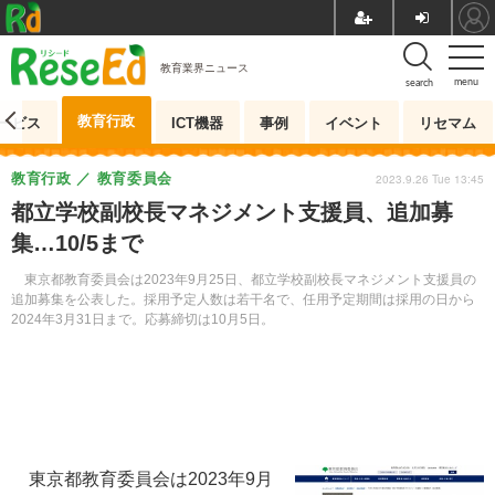
教育業界ニュース
menu
search
教育行政
ービス
ICT機器
事例
イベント
リセマム
教育行政
教育委員会
2023.9.26 Tue 13:45
都立学校副校長マネジメント支援員、追加募
集…10/5まで
東京都教育委員会は2023年9月25日、都立学校副校長マネジメント支援員の
追加募集を公表した。採用予定人数は若干名で、任用予定期間は採用の日から
2024年3月31日まで。応募締切は10月5日。
東京都教育委員会は2023年9月