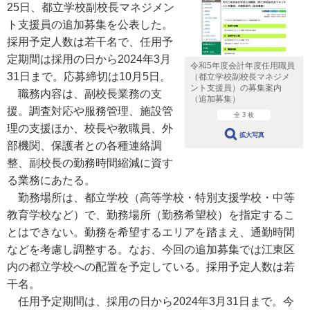
25日、都立学校副校長マネジメン
ト支援員の追加募集を公表した。
採用予定人数は若干名で、任用予
定期間は採用の日から2024年3月
令和5年度会計年度任用職員
31日まで。応募締切は10月5日。
（都立学校副校長マネジメ
ント支援員）の募集案内
職務内容は、副校長業務の支
（追加募集）
援。調査対応や服務管理、施設管
全 3 枚
理の支援ほか、校長や教職員、外
拡大写真
部機関、保護者との各種連絡調
整、副校長の勤務時間縮減に資す
る業務にあたる。
勤務場所は、都立学校（高等学校・特別支援学校・中等
教育学校など）で、勤務場所（勤務希望校）を指定するこ
とはできない。勤務を希望するエリアを踏まえ、通勤時間
などを考慮し調整する。なお、今回の追加募集では江東区
内の都立学校への配置を予定している。採用予定人数は若
干名。
任用予定期間は、採用の日から2024年3月31日まで。今