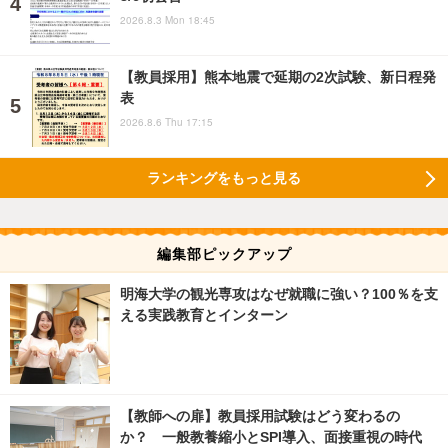
2026.8.3 Mon 18:45
【教員採用】熊本地震で延期の2次試験、新日程発
表
2026.8.6 Thu 17:15
ランキングをもっと見る
編集部ピックアップ
明海大学の観光専攻はなぜ就職に強い？100％を支
える実践教育とインターン
【教師への扉】教員採用試験はどう変わるの
か？ 一般教養縮小とSPI導入、面接重視の時代