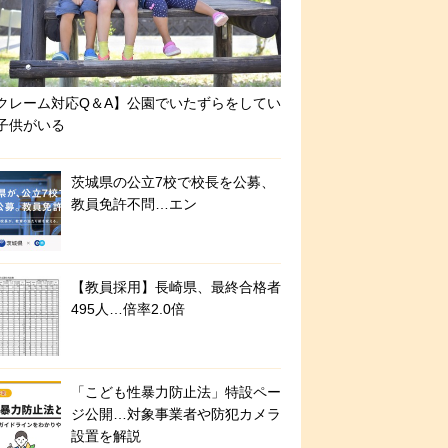
クレーム対応Q＆A】公園でいたずらをしてい
子供がいる
茨城県の公立7校で校長を公募、
教員免許不問…エン
【教員採用】長崎県、最終合格者
495人…倍率2.0倍
「こども性暴力防止法」特設ペー
ジ公開…対象事業者や防犯カメラ
設置を解説