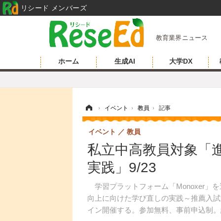
リシード メンバーズ
教育業界ニュース
ホーム
生成AI
大学DX
ホーム
›
イベント
›
教員
›
記事
イベント
教員
私立中高教員対象「
実践」9/23
学習プラットフォーム「Monoxer」を
向上に向けた学び直しの実践～推薦入試
イン開催する。参加無料、事前申込制。締