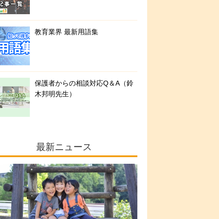
教育業界 最新用語集
保護者からの相談対応Q＆A（鈴
木邦明先生）
最新ニュース