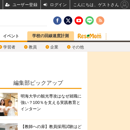
ユーザー登録
ログイン
こんにちは、ゲストさん
学校の回線速度計測
イベント
学習者
教員
企業
その他
編集部ピックアップ
明海大学の観光専攻はなぜ就職に
強い？100％を支える実践教育と
インターン
【教師への扉】教員採用試験はど