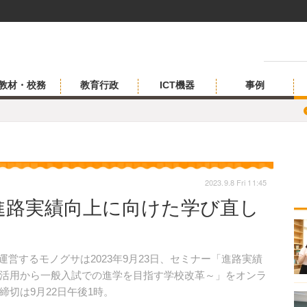
教材・校務
教育行政
ICT機器
事例
2023.9.8 Fri 11:45
進路実績向上に向けた学び直し
運営するモノグサは2023年9月23日、セミナー「進路実績
活用から一般入試での進学を目指す学校改革～」をオンラ
切は9月22日午後1時。