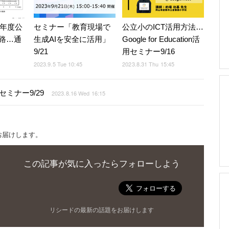
2年度公
セミナー「教育現場で
公立小のICT活用方法…
路…通
生成AIを安全に活用」
Google for Education活
9/21
用セミナー9/16
2023.9.5 Tue 10:45
2023.8.31 Thu 15:45
ミナー9/29
2023.8.16 Wed 16:15
お届けします。
この記事が気に入ったらフォローしよう
リシードの最新の話題をお届けします