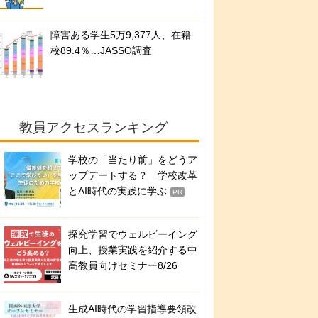
障害ある学生5万9,377人、在籍
校89.4％…JASSO調査
教員アクセスランキング
学校の「当たり前」をどうア
ップデートする？ 学校改革
とAI時代の実践に学ぶ
PR
探究学習でウェルビーイング
向上、授業実践を紹介する中
高教員向けセミナー8/26
生成AI時代の学習指導要領改