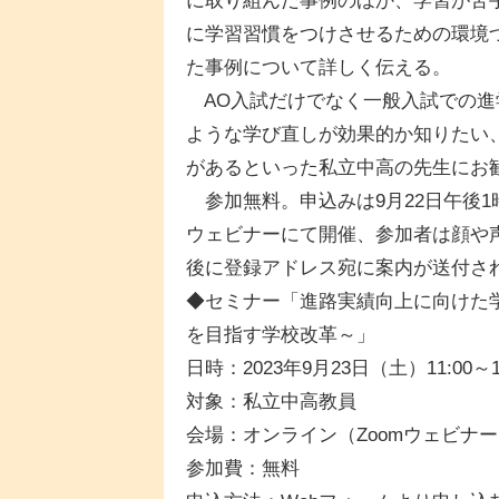
に取り組んだ事例のほか、学習が苦
に学習習慣をつけさせるための環境づ
た事例について詳しく伝える。
AO入試だけでなく一般入試での進
ような学び直しが効果的か知りたい、
があるといった私立中高の先生にお
参加無料。申込みは9月22日午後1
ウェビナーにて開催、参加者は顔や
後に登録アドレス宛に案内が送付さ
◆セミナー「進路実績向上に向けた
を目指す学校改革～」
日時：2023年9月23日（土）11:00～12
対象：私立中高教員
会場：オンライン（Zoomウェビナ
参加費：無料