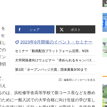
」を
シェア
ポスト
、セ
2023年9月開催のイベント・セミナー
直し
での
セミナー「動画配信プラットフォーム活用」9/26
イン
大学関係者向けウェビナー「求められるキャンパス再編」9/27
締切
第1回「オープンバッジ大賞」団体募集9/30まで
て、
編集部にメッセージを送る
伝え
めるのは、浜松修学舎高等学校で新コース長などを務め
のために一般入試での大学合格に向け生徒の学び直し