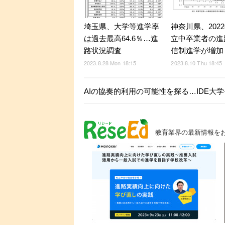
埼玉県、大学等進学率
神奈川県、202
は過去最高64.6％…進
立中卒業者の進
路状況調査
信制進学が増加
2023.8.28 Mon 18:15
2023.8.10 Thu 18:45
AIの協奏的利⽤の可能性を探る…IDE大学セ
教育業界の最新情報を