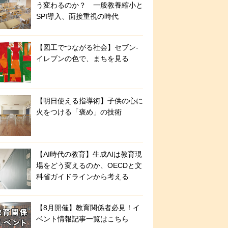
う変わるのか？ 一般教養縮小と
SPI導入、面接重視の時代
【図工でつながる社会】セブン‐
イレブンの色で、まちを見る
【明日使える指導術】子供の心に
火をつける「褒め」の技術
【AI時代の教育】生成AIは教育現
場をどう変えるのか、OECDと文
科省ガイドラインから考える
【8月開催】教育関係者必見！イ
ベント情報記事一覧はこちら