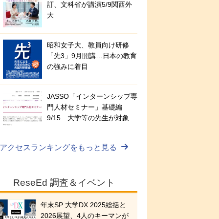
訂、文科省が講演5/9関西外
大
昭和女子大、教員向け研修
「先3」9月開講…日本の教育
の強みに着目
JASSO「インターンシップ専
門人材セミナー」基礎編
9/15…大学等の先生が対象
アクセスランキングをもっと見る
ReseEd 調査＆イベント
年末SP 大学DX 2025総括と
2026展望、4人のキーマンが