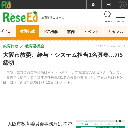
教育業界ニュース
menu
search
教育行政
ービス
ICT機器
事例
イベント
リセマム
教育行政
教育委員会
2023.6.21 Wed 14:45
大阪市教委、給与・システム担当1名募集…7/5
締切
大阪市教育委員会事務局は2023年6月20日、学校運営支援センターなどで、
一般業務に従事する会計年度任用職員1名の募集を発表した。申込締切は7月5
日、口述（面接）試験は7月12日に行われる。
大阪市教育委員会事務局は2023