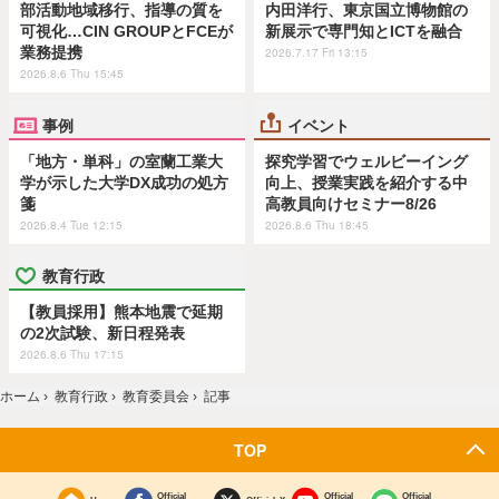
部活動地域移行、指導の質を
内田洋行、東京国立博物館の
可視化…CIN GROUPとFCEが
新展示で専門知とICTを融合
業務提携
2026.7.17 Fri 13:15
2026.8.6 Thu 15:45
事例
イベント
「地方・単科」の室蘭工業大
探究学習でウェルビーイング
学が示した大学DX成功の処方
向上、授業実践を紹介する中
箋
高教員向けセミナー8/26
2026.8.4 Tue 12:15
2026.8.6 Thu 18:45
教育行政
【教員採用】熊本地震で延期
の2次試験、新日程発表
2026.8.6 Thu 17:15
ホーム
›
教育行政
›
教育委員会
›
記事
TOP
Official
Official
Official