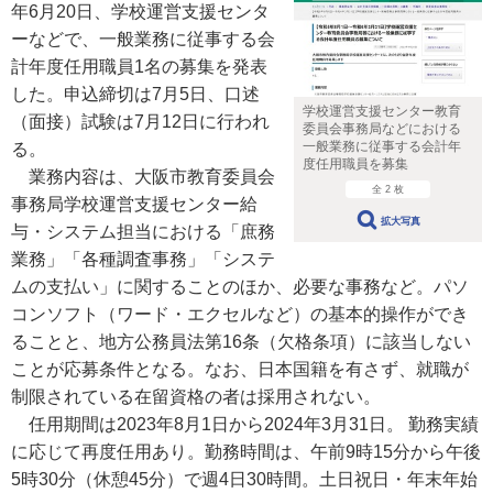
年6月20日、学校運営支援センタ
ーなどで、一般業務に従事する会
計年度任用職員1名の募集を発表
した。申込締切は7月5日、口述
学校運営支援センター教育
（面接）試験は7月12日に行われ
委員会事務局などにおける
一般業務に従事する会計年
る。
度任用職員を募集
業務内容は、大阪市教育委員会
全 2 枚
事務局学校運営支援センター給
拡大写真
与・システム担当における「庶務
業務」「各種調査事務」「システ
ムの支払い」に関することのほか、必要な事務など。パソ
コンソフト（ワード・エクセルなど）の基本的操作ができ
ることと、地方公務員法第16条（欠格条項）に該当しない
ことが応募条件となる。なお、日本国籍を有さず、就職が
制限されている在留資格の者は採用されない。
任用期間は2023年8月1日から2024年3月31日。 勤務実績
に応じて再度任用あり。勤務時間は、午前9時15分から午後
5時30分（休憩45分）で週4日30時間。土日祝日・年末年始