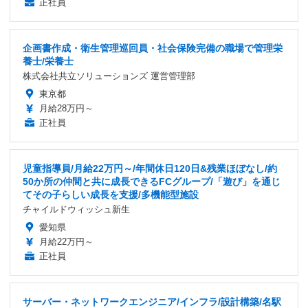
正社員
企画書作成・衛生管理巡回員・社会保険完備の職場で管理栄
養士/栄養士
株式会社共立ソリューションズ 運営管理部
東京都
月給28万円～
正社員
児童指導員/月給22万円～/年間休日120日&残業ほぼなし/約
50か所の仲間と共に成長できるFCグループ/「遊び」を通じ
てその子らしい成長を支援/多機能型施設
チャイルドウィッシュ新生
愛知県
月給22万円～
正社員
サーバー・ネットワークエンジニア/インフラ/設計構築/名駅