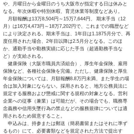
や、月曜日から金曜日のうち大阪市が指定する日は休みと
なる。年次休暇や特別休暇、育児休業等制度などあり。
月額報酬は13万8,504円～15万7,644円、 期末手当（12
月）は16万4,473円～18万7,202円で、これまでの職歴など
により決定される。期末手当は、1年目は1.1875月分で、再
度任用された場合、2年目以降は2.5月分となる。このほ
か、通勤手当や勤務実績に応じた手当（超過勤務手当な
ど）が支給される。
健康保険（大阪市職員共済組合）、厚生年金保険、雇用
保険など、各種社会保険を完備。ただし、健康保険と厚生
年金保険については、月額報酬8.8万円未満、また学生の場
合は加入対象にならない。採用されると、地方公務員法に
規定する服務および懲戒に関する規程の対象となる。営利
企業への従事（兼業）は可能だが、その場合でも、職務専
念義務や信用失墜行為の禁止などの服務規律については適
用されるため留意すること。
申込みは、持参または郵送（簡易書留またはそれに準ず
るもの）にて、必要書類などを規定された方法で提出す