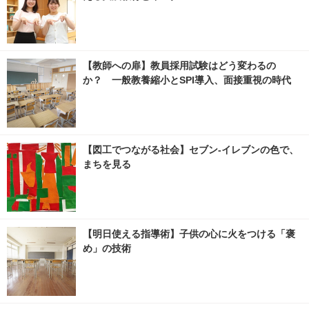
【教師への扉】教員採用試験はどう変わるの
か？ 一般教養縮小とSPI導入、面接重視の時代
【図工でつながる社会】セブン‐イレブンの色で、
まちを見る
【明日使える指導術】子供の心に火をつける「褒
め」の技術