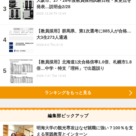
発表…説明会2/28
2025.12.26 Fri 12:45
【教員採用】群馬県、第1次選考に885人が合格…
大3生273人通過
2026.8.6 Thu 9:15
【教員採用】北海道1次合格倍率1.0倍、札幌市1.8
倍…中学・特支「理科」で出題誤り
2026.7.21 Tue 13:45
ランキングをもっと見る
編集部ピックアップ
明海大学の観光専攻はなぜ就職に強い？100％を支
える実践教育とインターン