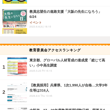
教員志望生の進路支援「大阪の先生になろう」
6/24
イベント
2023.6.6(火) 18:15
教育委員会アクセスランキング
東京都、グローバル人材育成の達成度「総じて高
い」小中高生調査
2025.5.23 Fri 15:15
【教員採用】兵庫県、1次1,990人が合格…大学3年
生等は316人
2026.8.6 Thu 13:45
大阪市、27・28年度教員採用試験日程・変更点を