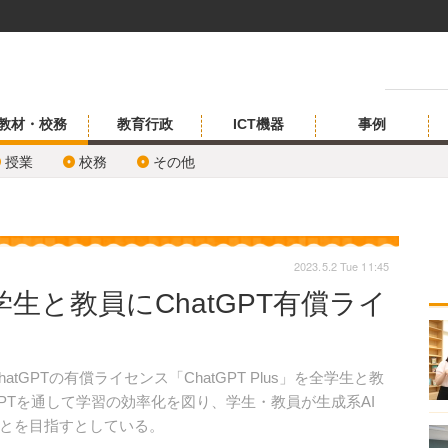
教材・校務
教育行政
ICT機器
事例
授業
校務
その他
2023.5.2 Tue 11:45
生と教員にChatGPT有償ライ
tGPTの有償ライセンス「ChatGPT Plus」を全学生と教
GPTを通して学習の効率化を図り、学生・教員が生成系AI
とを目指すとしている。