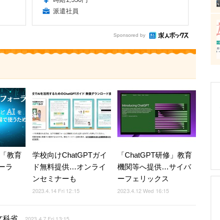
派遣社員
Sponsored by
用「教育
学校向けChatGPTガイ
「ChatGPT研修」教育
ーラ
ド無料提供…オンライ
機関等へ提供…サイバ
ンセミナーも
ーフェリックス
2023.4.14 Fri 12:15
2023.4.12 Wed 16:15
文科省
2023.4.7 Fri 13:15