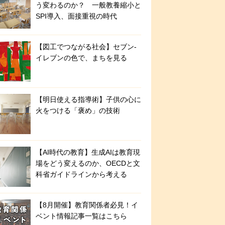
う変わるのか？ 一般教養縮小と
SPI導入、面接重視の時代
【図工でつながる社会】セブン‐
イレブンの色で、まちを見る
【明日使える指導術】子供の心に
火をつける「褒め」の技術
【AI時代の教育】生成AIは教育現
場をどう変えるのか、OECDと文
科省ガイドラインから考える
【8月開催】教育関係者必見！イ
ベント情報記事一覧はこちら