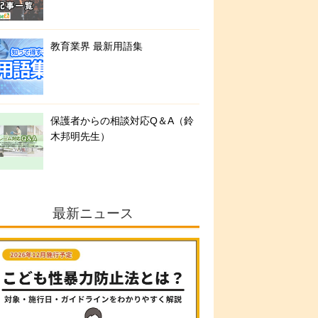
教育業界 最新用語集
保護者からの相談対応Q＆A（鈴
木邦明先生）
最新ニュース