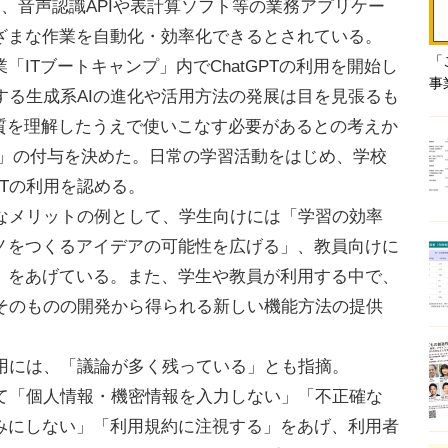
り、音声認識APIや表計算ソフト等の業務アプリケー
ざまな作業を自動化・効率化できるとされている。
「
ITブートキャンプ」内でChatGPTの利用を開始し
事
とする生成系AIの進化や活用方法の発展は目を見張るも
本質を理解したうえで使いこなす必要があるとの考えか
Plus」の付与を決めた。日常の学習活動をはじめ、学校
PTの利用を認める。
的なメリットの例として、学生向けには「学習の効率
ノをつくるアイデアの可能性を広げる」、教員向けに
」をあげている。また、学生や教員が利用する中で、
PTそのものの開発から得られる新しい機能方法の提供
活用には、「議論が多く残っている」とも指摘。
として「個人情報・機密情報を入力しない」「不正確な
みにしない」「利用規約に注視する」をあげ、利用者