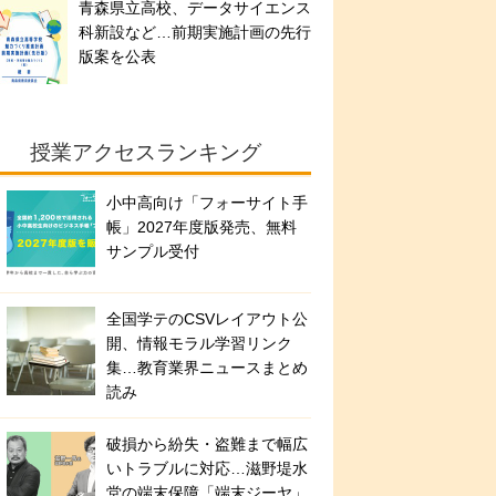
青森県立高校、データサイエンス
科新設など…前期実施計画の先行
版案を公表
授業アクセスランキング
小中高向け「フォーサイト手
帳」2027年度版発売、無料
サンプル受付
全国学テのCSVレイアウト公
開、情報モラル学習リンク
集…教育業界ニュースまとめ
読み
破損から紛失・盗難まで幅広
いトラブルに対応…滋野堤水
堂の端末保障「端末ジーヤ」