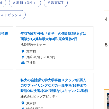
AI
教員（先生）
教育ICT
ス トピックス
団指導
年収700万円可/「化学」の個別講師/まずは
面談から/賞与最大年3回/完全週休2日
池袋理数セミナー
東京都
月給28万円～50万円
正社員
私大の会計課で学大学事務スタッフ/伝票入
力やファイリングなどの一般事務/16時まで
時短OK/扶養枠OK/残業なし/キャンパス勤務
株式会社ビッグアビリティ
東京都
時給1,550円