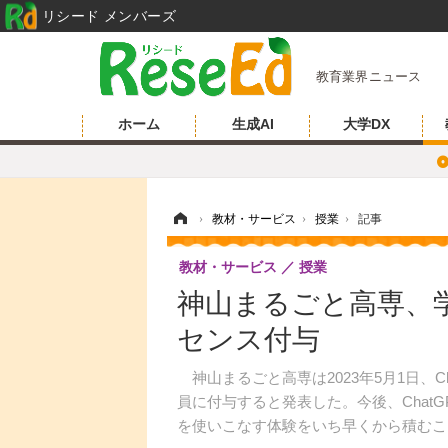
リシード メンバーズ
教育業界ニュース
ホーム
生成AI
大学DX
ホーム
›
教材・サービス
›
授業
›
記事
教材・サービス
授業
神山まるごと高専、学
センス付与
神山まるごと高専は2023年5月1日、Cha
員に付与すると発表した。今後、Chat
を使いこなす体験をいち早くから積むこ