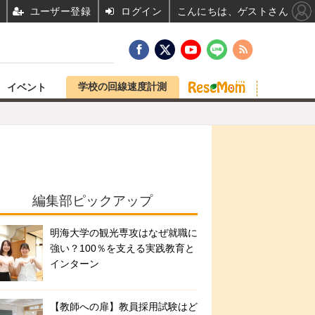
ユーザー登録
ログイン
こんにちは、ゲストさん
学校の回線速度計測
イベント
編集部ピックアップ
明海大学の観光専攻はなぜ就職に
強い？100％を支える実践教育と
インターン
【教師への扉】教員採用試験はど