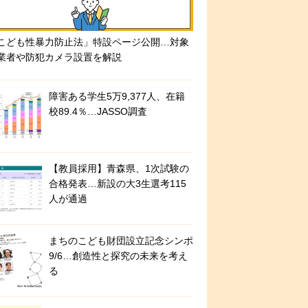
こども性暴力防止法」特設ページ公開…対象
業者や防犯カメラ設置を解説
障害ある学生5万9,377人、在籍
校89.4％…JASSO調査
【教員採用】青森県、1次試験の
合格発表…新設の大3生選考115
人が通過
まちのこども財団設立記念シンポ
9/6…創造性と探究の未来を考え
る