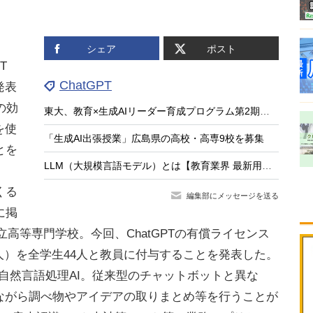
、
シェア
ポスト
T
ChatGPT
発表
の効
東大、教育×生成AIリーダー育成プログラム第2期生募集…受講無料
を使
「生成AI出張授業」広島県の高校・高専9校を募集
とを
LLM（大規模言語モデル）とは【教育業界 最新用語集】
くる
編集部にメッセージを送る
に掲
私立高等専門学校。今回、ChatGPTの有償ライセンス
ドル／1人）を全学生44人と教員に付与することを発表した。
供する自然言語処理AI。従来型のチャットボットと異な
しながら調べ物やアイデアの取りまとめ等を行うことが