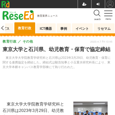
教育業界ニュース
menu
search
教育行政
ービス
ICT機器
事例
イベント
リセマム
教育行政
その他
2023.4.7 Fri 13:45
東京大学と石川県、幼児教育・保育で協定締結
東京大学大学院教育学研究科と石川県は2023年3月29日、幼児教育・保育に
関する連携協定を締結した。締結式は馳浩知事と小玉重夫研究科長により、東
京大学本郷キャンパス教育学部棟にて執り行われた。
東京大学大学院教育学研究科と
石川県は2023年3月29日、幼児教