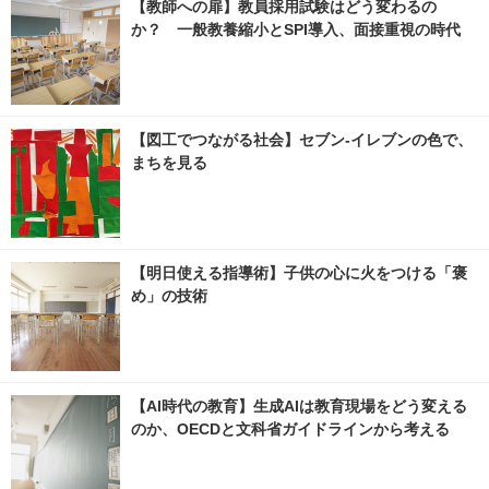
【教師への扉】教員採用試験はどう変わるの
か？ 一般教養縮小とSPI導入、面接重視の時代
【図工でつながる社会】セブン‐イレブンの色で、
まちを見る
【明日使える指導術】子供の心に火をつける「褒
め」の技術
【AI時代の教育】生成AIは教育現場をどう変える
のか、OECDと文科省ガイドラインから考える