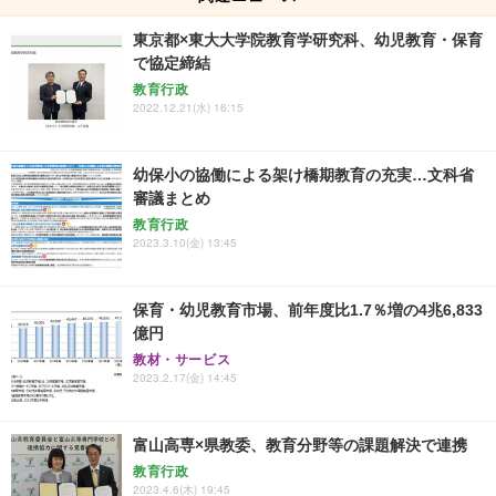
東京都×東大大学院教育学研究科、幼児教育・保育
で協定締結
教育行政
2022.12.21(水) 16:15
幼保小の協働による架け橋期教育の充実…文科省
審議まとめ
教育行政
2023.3.10(金) 13:45
保育・幼児教育市場、前年度比1.7％増の4兆6,833
億円
教材・サービス
2023.2.17(金) 14:45
富山高専×県教委、教育分野等の課題解決で連携
教育行政
2023.4.6(木) 19:45