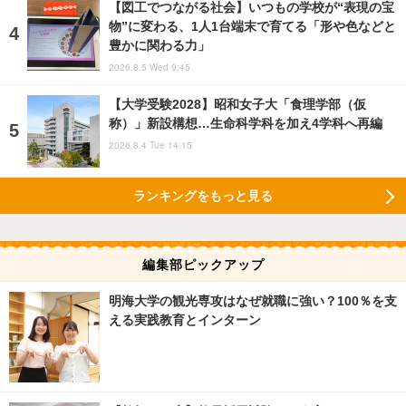
【図工でつながる社会】いつもの学校が“表現の宝
物”に変わる、1人1台端末で育てる「形や色などと
豊かに関わる力」
2026.8.5 Wed 9:45
【大学受験2028】昭和女子大「食理学部（仮
称）」新設構想…生命科学科を加え4学科へ再編
2026.8.4 Tue 14:15
ランキングをもっと見る
編集部ピックアップ
明海大学の観光専攻はなぜ就職に強い？100％を支
える実践教育とインターン