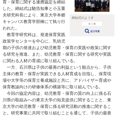
育・保育に関する連携協定を締結
した。締結式は馳浩知事と小玉重
夫研究科長により、東京大学本郷
締結式のようす
キャンパス教育学部棟にて執り行
全 1 枚
われた。
拡大写真
教育学研究科は、発達保育実践
政策学センターを中心に、乳幼児
期の子供の発達および幼児教育・保育の実践や政策に関す
る研究を推進。また、幼児教育・保育に関する研究や実践
に関わる人材の育成に取り組んでいる。
一方、石川県は子供の最善の利益という観点から、子供
主体の教育・保育が実践できる人材育成を目指し、保育現
場や大学等の保育士養成施設と共に、アドバイザー育成や
保育教諭向けの研修体系の構築等に取り組んでいる。
今回の協定内容は、幼児教育・保育の質の向上に係る石
川県の取組みへの東京大学の知見提供に関することと、東
京大学の幼児教育・保育に係る研究活動の推進に関するこ
と。研究事業に共同で取り組むことを通して、子供の最善