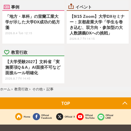
事例
イベント
「地方・単科」の室蘭工業大
【9/15 Zoom】大学DXセミナ
学が示した大学DX成功の処方
ー：京都産業大学「学生を巻
箋
き込む、双方向・参加型の大
人数講義DXへの挑戦」
2026.8.4 Tue 12:15
2026.8.7 Fri 14:15
教育行政
【大学受験2027】文科省「実
施要項Q＆A」AI面接不可など
面接ルール明確化
2026.8.7 Fri 14:45
ホーム
›
教育行政
›
その他
›
記事
TOP
Official
Official
Official
Home
Official X
Facebook
YouTube
LINE