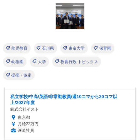
幼児教育
石川県
東京大学
保育園
幼稚園
大学
教育行政 トピックス
提携・協定
私立学校/中高/英語/非常勤教員/週10コマから20コマ以
上/2027年度
株式会社イスト
東京都
月給22万円
派遣社員