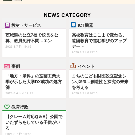
NEWS CATEGORY
教材・サービス
ICT機器
茨城県の公立7校で校長を公
高校教育はここまで変わる、
募、教員免許不問…エン
遠隔教育で進む学びのアップ
デート
2026.8.7 Fri 19:15
2026.8.7 Fri 15:15
事例
イベント
「地方・単科」の室蘭工業大
まちのこども財団設立記念シ
学が示した大学DX成功の処方
ンポ9/6…創造性と探究の未来
箋
を考える
2026.8.4 Tue 12:15
2026.8.7 Fri 16:15
教育行政
【クレーム対応Q＆A】公園で
いたずらをしている子供がい
る
2026.8.7 Fri 19:45