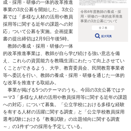
成・採用・研修の一体的改革推進
事業の3次公募を開始した。3次公
令和4年度教師の養成・採
用・研修の一体的改革推進
募では「多様な人材の活用や教員
事業の3次公募について
採用等に関する近年の課題への対
全 2 枚
応」ついて公募を実施。企画提案
拡大写真
書の提出締切は2月9日午後5時。
教師の養成・採用・研修の一体
的改革推進事業は、教師が自ら学び続ける強い意志を備
え、これらの資質能力を教職生涯にわたって向上させてい
くことができるよう、大学、教育委員会、民間教育事業者
等へ委託を行い、教師の養成・採用・研修を通じた一体的
な改革を推進する取組み。
事業が掲げる5つのテーマのうち、今回の3次公募ではテ
ーマ3「多様な人材の活用や教員採用等に関する近年の課題
への対応」について募集。「公立学校における多様な経験
を有する人材の活躍に関する調査」と「公立学校教員採用
選考試験における『教養試験』の出題傾向に関する調査
～」の1件ずつの採用を予定している。