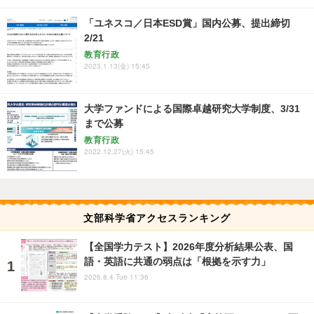
「ユネスコ／日本ESD賞」国内公募、提出締切
2/21
教育行政
2023.1.13(金) 15:45
大学ファンドによる国際卓越研究大学制度、3/31
まで公募
教育行政
2022.12.27(火) 15:45
文部科学省アクセスランキング
【全国学力テスト】2026年度分析結果公表、国
語・英語に共通の弱点は「根拠を示す力」
2026.8.4 Tue 11:36