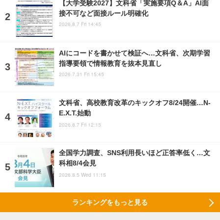
【大学受験2027】文科省「実施要項Q＆A」AI面
接不可など面接ルール明確化
2026.8.7 Fri 14:45
AIにコードを書かせて検証へ…文科省、次期学習
指導要領で情報教育を抜本見直し
2026.7.31 Fri 15:45
文科省、高校教育改革のキックオフ8/24開催…N-
E.X.T.始動
2026.8.7 Fri 12:15
全国学力調査、SNS利用長いほど正答率低く…文
科相8/4会見
2026.8.5 Wed 11:15
ランキングをもっと見る