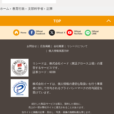
ホーム
›
教育行政
›
文部科学省
›
記事
TOP
Official
Official
Official
Home
Official X
Facebook
YouTube
LINE
お問合せ
広告掲載
会社概要
リシードについて
個人情報保護方針
リシードは、株式会社イード（東証グロース上場）の運
営するサービスです。
証券コード：6038
株式会社イードは、個人情報の適切な取扱いを行う事業
者に対して付与されるプライバシーマークの付与認定を
受けています。
紹介した商品/サービスを購入、契約した場合に、
売上の一部が弊社サイトに還元されることがあります。
当サイトに掲載の記事・見出し・写真・画像の無断転載を禁じます。