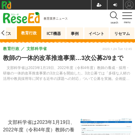
教育業界ニュース
menu
search
教育行政
ービス
ICT機器
事例
イベント
リセマム
教育行政
文部科学省
2023.1.24 Tue 12:45
教師の一体的改革推進事業…3次公募2/9まで
文部科学省は2023年1月19日、2022年度（令和4年度）教師の養成・採用・
研修の一体的改革推進事業の3次公募を開始した。3次公募では「多様な人材の
活用や教員採用等に関する近年の課題への対応」ついて公募を実施。企画提案
書の提出締切は2月9日午後5時。
文部科学省は2023年1月19日、
2022年度（令和4年度）教師の養