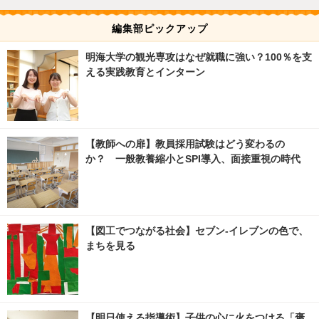
編集部ピックアップ
明海大学の観光専攻はなぜ就職に強い？100％を支
える実践教育とインターン
【教師への扉】教員採用試験はどう変わるの
か？ 一般教養縮小とSPI導入、面接重視の時代
【図工でつながる社会】セブン‐イレブンの色で、
まちを見る
【明日使える指導術】子供の心に火をつける「褒