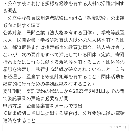
・公立学校における多様な経験を有する人材の活躍に関す
る調査
・公立学校教員採用選考試験における「教養試験」の出題
傾向に関する調査
公募対象：民間企業（法人格を有する団体）、学校等設置
法人、民間企業・学校等設置法人以外の法人格を有する団
体、都道府県または指定都市の教育委員会、法人格は有し
ないが、次の要件をすべて満たしている団体（定款、寄附
行為またはこれらに類する規約等を有すること・団体等の
意思を決定し、執行する組織が確立されていること・自ら
を経理し、監査する等会計組織を有すること・団体活動を
経常的に行うための事務組織を有すること）
委託期間：委託契約の締結日から2023年3月31日までの間
で委託事業の実施に必要な期間
申請方法：企画提案書をメールで提出
※提出締切日当日に提出する場合は、公募要領に従い電話
連絡をすること