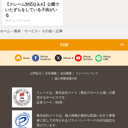
【クレーム対応Q＆A】公園で
いたずらをしている子供がい
る
2026.8.7 Fri 19:45
ホーム
›
教材・サービス
›
その他
›
記事
TOP
Official
Official
Official
Home
Official X
Facebook
YouTube
LINE
お問合せ
広告掲載
会社概要
リシードについて
個人情報保護方針
リシードは、株式会社イード（東証グロース上場）の運
営するサービスです。
証券コード：6038
株式会社イードは、個人情報の適切な取扱いを行う事業
者に対して付与されるプライバシーマークの付与認定を
受けています。