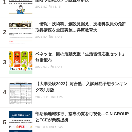
2026.8.7 Fri 18:15
「情報・技術科」創設見据え、技術科教員の免許
取得講座を全国実施…兵庫教育大
2026.8.4 Tue 17:45
ベネッセ、園の活動支援「生活習慣応援セット」
無償配布
2022.6.10 Fri 17:45
【大学受験2022】河合塾、入試難易予想ランキン
グ表1月版
2022.1.20 Thu 11:50
部活動地域移行、指導の質を可視化…CIN GROUP
とFCEが業務提携
2026.8.6 Thu 15:45