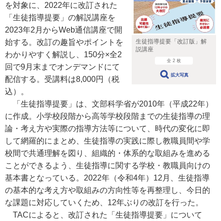
を対象に、2022年に改訂された
「生徒指導提要」の解説講座を
2023年2月からWeb通信講座で開
始する。改訂の趣旨やポイントを
生徒指導提要「改訂版」解
説講座
わかりやすく解説し、150分×全2
全 2 枚
回で9月末までオンデマンドにて
拡大写真
配信する。受講料は8,000円（税
込）。
「生徒指導提要」は、文部科学省が2010年（平成22年）
に作成。小学校段階から高等学校段階までの生徒指導の理
論・考え方や実際の指導方法等について、時代の変化に即
して網羅的にまとめ、生徒指導の実践に際し教職員間や学
校間で共通理解を図り、組織的・体系的な取組みを進める
ことができるよう、生徒指導に関する学校・教職員向けの
基本書となっている。2022年（令和4年）12月、生徒指導
の基本的な考え方や取組みの方向性等を再整理し、今日的
な課題に対応していくため、12年ぶりの改訂を行った。
TACによると、改訂された「生徒指導提要」について