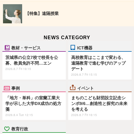
【特集】遠隔授業
NEWS CATEGORY
教材・サービス
ICT機器
茨城県の公立7校で校長を公
高校教育はここまで変わる、
募、教員免許不問…エン
遠隔教育で進む学びのアップ
デート
2026.8.7 Fri 19:15
2026.8.7 Fri 15:15
事例
イベント
「地方・単科」の室蘭工業大
まちのこども財団設立記念シ
学が示した大学DX成功の処方
ンポ9/6…創造性と探究の未来
箋
を考える
2026.8.4 Tue 12:15
2026.8.7 Fri 16:15
教育行政