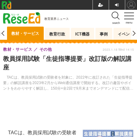
教育業界ニュース
menu
search
教材・サービス
測
教育行政
ICT機器
事例
イベント
教材・サービス
その他
2023.1.18 Wed 14:15
教員採用試験「生徒指導提要」改訂版の解説講
座
TACは、教員採用試験の受験者を対象に、2022年に改訂された「生徒指導提
要」の解説講座を2023年2月からWeb通信講座で開始する。改訂の趣旨やポイ
ントをわかりやすく解説し、150分×全2回で9月末までオンデマンドにて配信す
る。受講料は8,000円（税込）。
TACは、教員採用試験の受験者