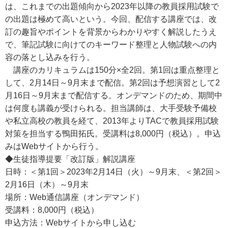
は、
これまでの出題傾向から
2023年以降の教員採用試験で
の出題は極めて高いという。今回、配信する講座では、改
訂の趣旨やポイントを背景からわかりやすく解説したうえ
で、筆記試験に向けてのキーワード整理と人物試験への内
容の落とし込みを行う。
講座のカリキュラムは150分×全2回。第1回は重点整理と
して、2月14日～9月末まで配信。第2回は予想演習として2
月16日～9月末まで配信する。オンデマンドのため、期間中
は何度も講義が受けられる。担当講師は、大手受験予備校
や私立高校の教員を経て、2013年よりTACで教員採用試験
対策を担当する鴨田拓氏。受講料は8,000円（税込）。申込
みはWebサイトから行う。
◆生徒指導提要「改訂版」解説講座
日時：＜第1回＞2023年2月14日（火）～9月末、＜第2回＞
2月16日（木）～9月末
場所：Web通信講座（オンデマンド）
受講料：8,000円（税込）
申込方法：Webサイトから申し込む