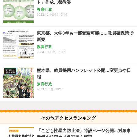
ト」作成…都教委
教育行政
2022.12.16(金) 12:45
東京都、大学3年も一部受験可能に…教員確保策で
新案
教育行政
2023.1.13(金) 14:15
熊本県、教員採用パンフレット公開…変更点や日
程
教育行政
2023.1.6(金) 13:15
その他アクセスランキング
「こども性暴力防止法」特設ページ公開…対象事
業者や防犯カメラ設置を解説