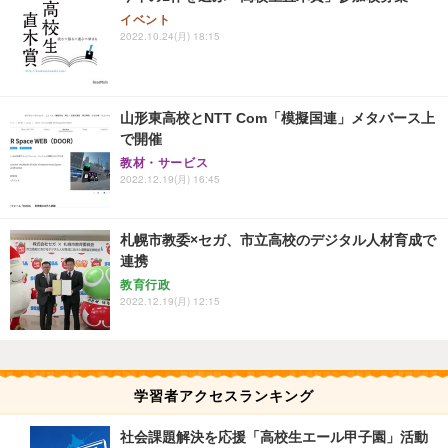
イベント
2022.10.24(月) 18:15
山形東高校とNTT Com「模擬国連」メタバース上
で開催
教材・サービス
2022.12.19(月) 16:45
札幌市教委×セガ、市立高校のデジタル人材育成で
連携
教育行政
2022.12.19(月) 12:15
学習者アクセスランキング
社会課題解決を応援「高校生エール甲子園」活動