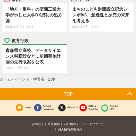
「地方・単科」の室蘭工業大
まちのこども財団設立記念シ
学が示した大学DX成功の処方
ンポ9/6…創造性と探究の未来
箋
を考える
2026.8.4 Tue 12:15
2026.8.7 Fri 16:15
教育行政
青森県立高校、データサイエ
ンス科新設など…前期実施計
画の先行版案を公表
2026.8.7 Fri 15:45
ホーム
›
イベント
›
学習者
›
記事
TOP
Official
Official
Official
Home
Official X
Facebook
YouTube
LINE
お問合せ
広告掲載
会社概要
リシードについて
個人情報保護方針