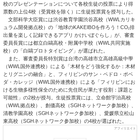
校のプレゼンテーションについて各校生徒の投票により得
票数の上位4校（受賞校を除く）に生徒投票賞を授与した。
文部科学大臣賞には渋谷教育学園渋谷高校（WWLカリキ
ュラム開発拠点校）の「地球のKAKEIBOを作ろう！CO₂排
出量を楽しく記録できるアプリ かけいぼぐらし」が、審査
委員長賞には都立白鷗高校・附属中学校（WWL共同実施
校）の「白鷗プロトタイピング」が選ばれた。
また、審査委員長特別賞は台湾の高雄市立高雄高級中學
（WWL国外連携校）による「木材をどう強化するか：木材
とリグニンの融合」と、フィリピンのサン・ペドロ・ポベ
ダ・カレッジ（WWL国外連携校）による「フィリピンにお
ける生物多様性保全のために先住民が果たす役割：課題と
可能性」の2校が授与。生徒投票賞には、立命館宇治高校
（WWL拠点校）、創価高校（SGHネットワーク参加校）、
清教学園高校（SGHネットワーク参加校）、愛媛県立松山
東高校（SGHネットワーク参加校）の4校が選ばれた。