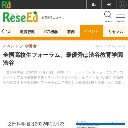
教育業界ニュース
menu
search
イベント
ービス
教育行政
ICT機器
事例
リセマム
イベント
学習者
2022.12.27 Tue 10:15
全国高校生フォーラム、最優秀は渋谷教育学園
渋谷
文部科学省は2022年12月23日、WWL（ワールド・ワイド・ラーニング）コ
ンソーシアム構築支援事業とスーパーグローバルハイスクール（SGH）の高校
生が参加する全国高校生フォーラムにて決定した表彰校8校を公表した。文部科
学大臣賞には渋谷教育学園渋谷高校が選ばれた。
文部科学省は2022年12月23