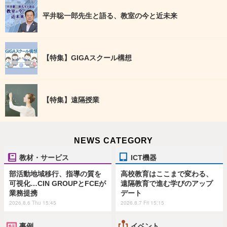
平井聡一郎先生と語る、教室の今と近未来
【特集】GIGAスクール構想
【特集】遠隔授業
NEWS CATEGORY
教材・サービス
ICT機器
部活動地域移行、指導の質を
高校教育はここまで変わる、
可視化…CIN GROUPとFCEが
遠隔教育で進む学びのアップ
業務提携
デート
2026.8.6 Thu 15:45
2026.8.7 Fri 15:15
事例
イベント