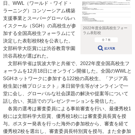
日、WWL（ワールド・ワイド・
ラーニング）コンソーシアム構築
支援事業とスーパーグローバルハ
イスクール（SGH）の高校生が参
2022年度全国高校生フォー
加する全国高校生フォーラムにて
ラム表彰校
決定した表彰校8校を公表した。
全 7 枚
文部科学大臣賞には渋谷教育学園
拡大写真
渋谷高校が選ばれた。
文部科学省は筑波大学と共催で、2022年度全国高校生フ
ォーラムを12月18日にオンライン開催した。全国のWWLと
SGHネットワークに参加する122校の高校生、「アジア高
校生架け橋プロジェクト」来日留学生等がオンラインで一
堂に会し、グローバルな社会課題の解決や提案等について
話し合い、英語でのプレゼンテーションを発信した。
各賞の選考は審査委員による事前審査を行い、最優秀校1
校には文部科学大臣賞、優秀校1校には審査委員長賞を授
与。ポスター発表を行った海外の参加校から、審査を経て
優秀校2校を選出し、審査委員長特別賞を授与。また全参加