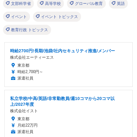
文部科学省
高等学校
グローバル教育
英語
イベント
イベント トピックス
教育行政 トピックス
時給2700円!長期/池袋/社内セキュリティ推進/メンバー
株式会社エーティーエス
東京都
時給2,700円～
派遣社員
私立学校/中高/英語/非常勤教員/週10コマから20コマ以
上/2027年度
株式会社イスト
東京都
月給22万円
派遣社員