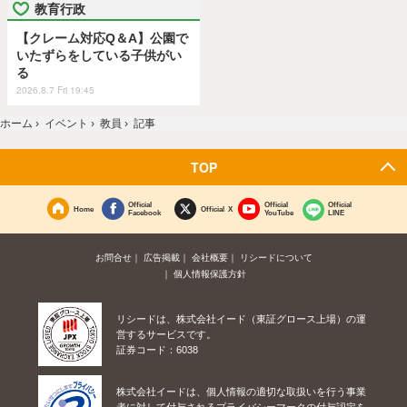
教育行政
【クレーム対応Q＆A】公園で
いたずらをしている子供がい
る
2026.8.7 Fri 19:45
ホーム
›
イベント
›
教員
›
記事
TOP
Official
Official
Official
Home
Official X
Facebook
YouTube
LINE
お問合せ
広告掲載
会社概要
リシードについて
個人情報保護方針
リシードは、株式会社イード（東証グロース上場）の運
営するサービスです。
証券コード：6038
株式会社イードは、個人情報の適切な取扱いを行う事業
者に対して付与されるプライバシーマークの付与認定を