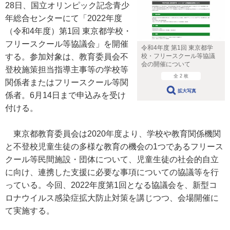
28日、国立オリンピック記念青少
年総合センターにて「2022年度
（令和4年度）第1回 東京都学校・
フリースクール等協議会」を開催
令和4年度 第1回 東京都学
校・フリースクール等協議
する。参加対象は、教育委員会不
会の開催について
登校施策担当指導主事等の学校等
全 2 枚
関係者またはフリースクール等関
拡大写真
係者。6月14日まで申込みを受け
付ける。
東京都教育委員会は2020年度より、学校や教育関係機関
と不登校児童生徒の多様な教育の機会の1つであるフリース
クール等民間施設・団体について、児童生徒の社会的自立
に向け、連携した支援に必要な事項についての協議等を行
っている。今回、2022年度第1回となる協議会を、新型コ
ロナウイルス感染症拡大防止対策を講じつつ、会場開催に
て実施する。