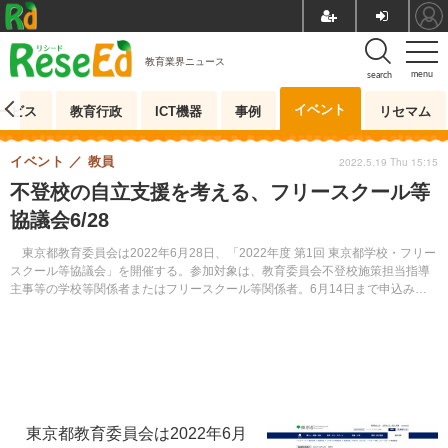
教育業界ニュース
menu
search
イベント
ービス
教育行政
ICT機器
事例
リセマム
イベント
教員
2022.5.19 Thu 15:15
不登校の自立支援を考える、フリースクール等
協議会6/28
東京都教育委員会は2022年6月28日、「2022年度 第1回 東京都学校・フリー
スクール等協議会」を開催する。参加対象は、教育委員会不登校施策担当指導
主事等の学校等関係者またはフリースクール等関係者。6月14日まで申込みを
受け付ける。
東京都教育委員会は2022年6月