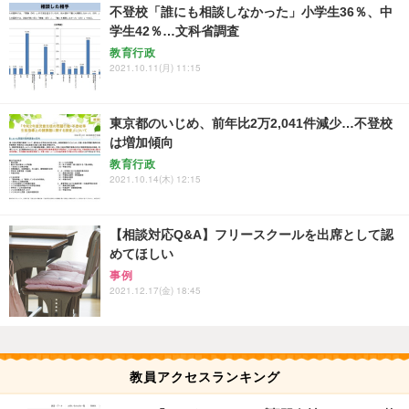
不登校「誰にも相談しなかった」小学生36％、中
学生42％…文科省調査
教育行政
2021.10.11(月) 11:15
東京都のいじめ、前年比2万2,041件減少…不登校
は増加傾向
教育行政
2021.10.14(木) 12:15
【相談対応Q&A】フリースクールを出席として認
めてほしい
事例
2021.12.17(金) 18:45
教員アクセスランキング