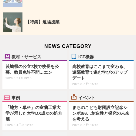
【特集】遠隔授業
NEWS CATEGORY
教材・サービス
ICT機器
茨城県の公立7校で校長を公
高校教育はここまで変わる、
募、教員免許不問…エン
遠隔教育で進む学びのアップ
デート
2026.8.7 Fri 19:15
2026.8.7 Fri 15:15
事例
イベント
「地方・単科」の室蘭工業大
まちのこども財団設立記念シ
学が示した大学DX成功の処方
ンポ9/6…創造性と探究の未来
箋
を考える
2026.8.4 Tue 12:15
2026.8.7 Fri 16:15