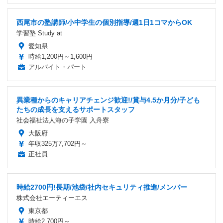
西尾市の塾講師/小中学生の個別指導/週1日1コマからOK
学習塾 Study at
愛知県
時給1,200円～1,600円
アルバイト・パート
異業種からのキャリアチェンジ歓迎!/賞与4.5か月分/子ども
たちの成長を支えるサポートスタッフ
社会福祉法人海の子学園 入舟寮
大阪府
年収325万7,702円～
正社員
時給2700円!長期/池袋/社内セキュリティ推進/メンバー
株式会社エーティーエス
東京都
時給2,700円～