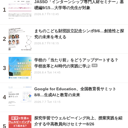
JASSO「インターンシップ専門人材セミナー」基
礎編9/15…大学等の先生が対象
2026.8.7 Fri 13:45
まちのこども財団設立記念シンポ9/6…創造性と探
究の未来を考える
2026.8.7 Fri 16:15
学校の「当たり前」をどうアップデートする？
学校改革とAI時代の実践に学ぶ
PR
2026.8.4 Tue 14:45
Google for Education、全国教育長サミット
8/8…生成AIと教育の未来
2026.7.7 Tue 13:15
探究学習でウェルビーイング向上、授業実践を紹
介する中高教員向けセミナー8/26