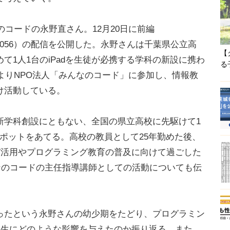
コードの永野直さん。12月20日に前編
File.056）の配信を公開した。永野さんは千葉県公立高
【
て1人1台のiPadを生徒が必携する学科の新設に携わ
る
年よりNPO法人「みんなのコード」に参加し、情報教
け活動している。
学科創設にともない、全国の県立高校に先駆けて1
にスポットをあてる。高校の教員として25年勤めた後、
T活用やプログラミング教育の普及に向けて過ごした
なのコードの主任指導講師としての活動についても伝
たという永野さんの幼少期をたどり、プログラミン
人生にどのような影響を与えたのか振り返る。また、