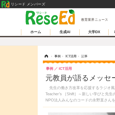
リシード メンバーズ
教育業界ニュース
ホーム
生成AI
大学DX
ホーム
›
事例
›
ICT活用
›
記事
事例
ICT活用
元教員が語るメッセージ…T
先生の働き方改革を応援するラジオ風YouT
Teacher’s ［Shift］～新しい
NPO法人みんなのコードの永野直さんを