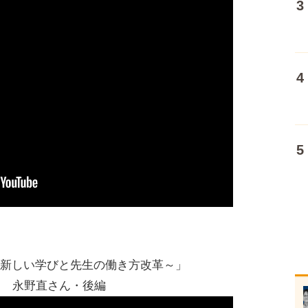
ift］～新しい学びと先生の働き方改革～」
ード 永野直さん・後編