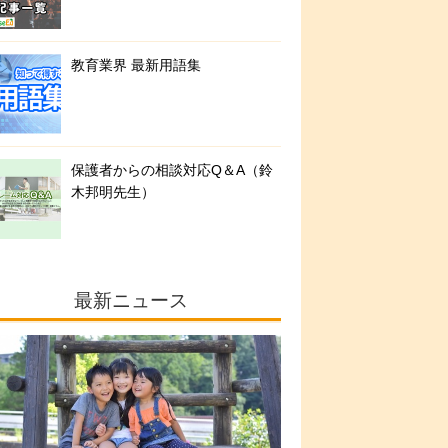
教育業界 最新用語集
保護者からの相談対応Q＆A（鈴
木邦明先生）
最新ニュース