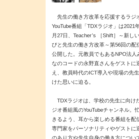
先生の働き方改革を応援するラジ
YouTube番組「TDXラジオ」は2021年
月27日、Teacher’s ［Shift］～新し
びと先生の働き方改革～第56回の配
公開した。元教員でもあるNPO法人
なのコードの永野直さんをゲストに
え、教員時代のICT導入や現場の先
けた思いに迫る。
TDXラジオは、学校の先生に向け
ジオ番組風のYouTubeチャンネ
きるよう、耳から楽しめる番組を配
専門家をパーソナリティやゲストに
のあり方や先生自身の働き方につい