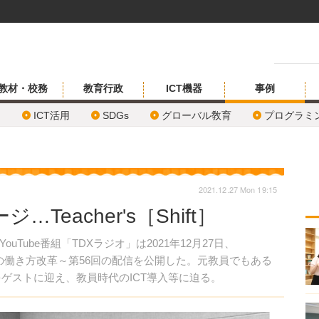
教材・校務
教育行政
ICT機器
事例
ICT活用
SDGs
グローバル敎育
プログラミ
2021.12.27 Mon 19:15
eacher's［Shift］
ube番組「TDXラジオ」は2021年12月27日、
学びと先生の働き方改革～第56回の配信を公開した。元教員でもある
ゲストに迎え、教員時代のICT導入等に迫る。