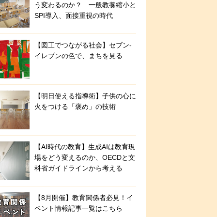
う変わるのか？ 一般教養縮小と
SPI導入、面接重視の時代
【図工でつながる社会】セブン‐
イレブンの色で、まちを見る
【明日使える指導術】子供の心に
火をつける「褒め」の技術
【AI時代の教育】生成AIは教育現
場をどう変えるのか、OECDと文
科省ガイドラインから考える
【8月開催】教育関係者必見！イ
ベント情報記事一覧はこちら