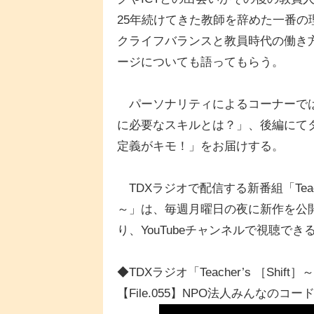
25年続けてきた教師を辞めた一番
クライフバランスと教員時代の働き
ージについても語ってもらう。
パーソナリティによるコーナーでは
に必要なスキルとは？」、後編にてタンタ
定義がキモ！」をお届けする。
TDXラジオで配信する新番組「Teach
～」は、毎週月曜日の夜に新作を公
り、YouTubeチャンネルで視聴でき
◆TDXラジオ「Teacher’s ［Sh
【File.055】NPO法人みんなのコ