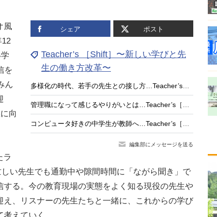
オ風
シェア
ポスト
12
Teacher’s ［Shift］〜新しい学びと先
い学
生の働き方改革〜
信を
みん
多様化の時代、若手の先生との接し方…Teacher’s［Shift］
迎
管理職になって感じるやりがいとは…Teacher’s［Shift］
生に向
コンピュータ好きの中学生が教師へ…Teacher’s［Shift］
編集部にメッセージを送る
たラ
ル。忙しい先生でも通勤中や隙間時間に「ながら聞き」で
信する。今の教育現場の実態をよく知る現役の先生や
迎え、リスナーの先生たちと一緒に、これからの学び
て考えていく。