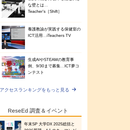
な壁とは…
Teacher's［Shift］
養護教諭が実践する保健室の
ICT活用…iTeachers TV
生成AIやSTEAMの教育事
例、9/30まで募集…ICT夢コ
ンテスト
アクセスランキングをもっと見る
ReseEd 調査＆イベント
年末SP 大学DX 2025総括と