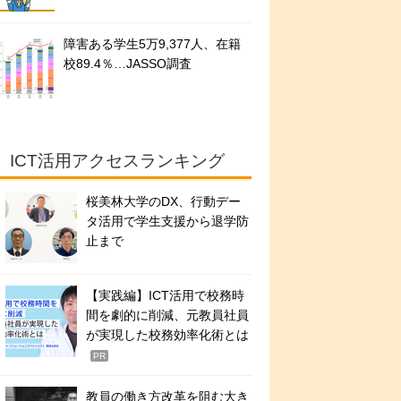
障害ある学生5万9,377人、在籍
校89.4％…JASSO調査
ICT活用アクセスランキング
桜美林大学のDX、行動デー
タ活用で学生支援から退学防
止まで
【実践編】ICT活用で校務時
間を劇的に削減、元教員社員
が実現した校務効率化術とは
PR
教員の働き方改革を阻む大き