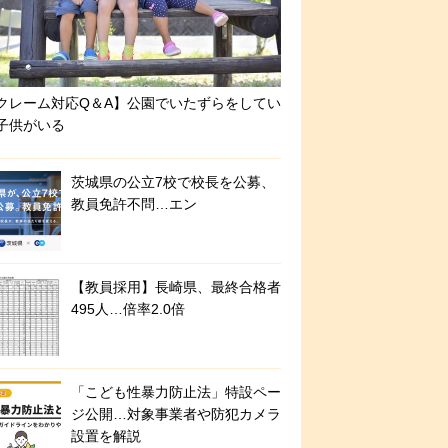
クレーム対応Q＆A】公園でいたずらをしてい
子供がいる
茨城県の公立7校で校長を公募、
教員免許不問…エン
【教員採用】長崎県、最終合格者
495人…倍率2.0倍
「こども性暴力防止法」特設ペー
ジ公開…対象事業者や防犯カメラ
設置を解説