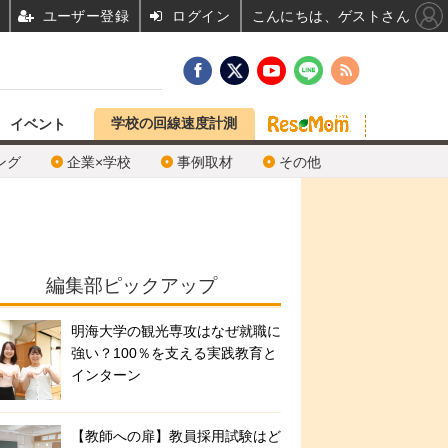
ユーザー登録
ログイン
こんにちは、ゲストさん
学校の回線速度計測
イベント
ング
企業×学校
事例取材
その他
編集部ピックアップ
明海大学の観光専攻はなぜ就職に
強い？100％を支える実践教育と
インターン
【教師への扉】教員採用試験はど