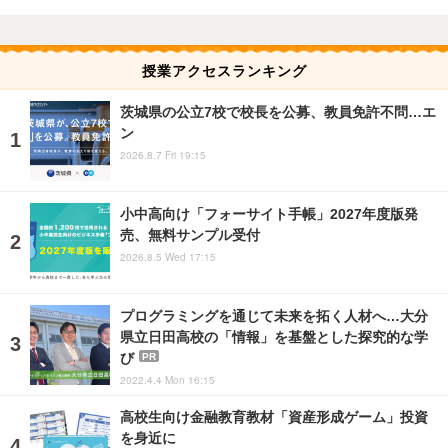
授業アクセスランキング
茨城県の公立7校で校長を公募、教員免許不問…エ
ン
2026.8.7 Fri 19:15
小中高向け「フォーサイト手帳」2027年度版発
売、無料サンプル受付
2026.8.5 Wed 17:15
プログラミングを通じて未来を拓く人材へ…大分
県立日田高校の「情報」を基盤とした探究的な学
び
PR
2022.4.4 Mon 16:15
高校生向け金融教育教材「資産形成ゲーム」投資
を身近に