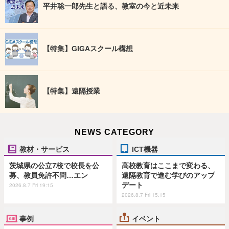
平井聡一郎先生と語る、教室の今と近未来
【特集】GIGAスクール構想
【特集】遠隔授業
NEWS CATEGORY
教材・サービス
ICT機器
茨城県の公立7校で校長を公
高校教育はここまで変わる、
募、教員免許不問…エン
遠隔教育で進む学びのアップ
デート
2026.8.7 Fri 19:15
2026.8.7 Fri 15:15
事例
イベント