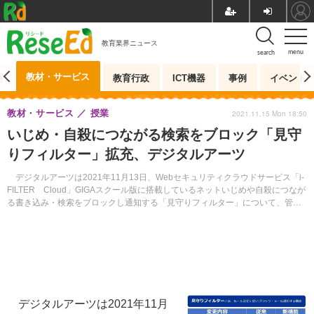
教育業界ニュース
menu
search
教材・サービス
測
教育行政
ICT機器
事例
イベント
教材・サービス
授業
2021.11.15 Mon 18:50
いじめ・自殺につながる検索をブロック「見守
りフィルター」拡充、デジタルアーツ
デジタルアーツは2021年11月13日、Webセキュリティクラウドサービス「i-
FILTER Cloud」GIGAスクール版に搭載しているネットいじめや自殺につなが
る書き込み・検索をブロックし通知する「見守りフィルター」について、管理
者がルールを設定ができる機能を新たに追加した。
デジタルアーツは2021年11月