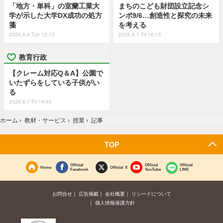
「地方・単科」の室蘭工業大
まちのこども財団設立記念シ
学が示した大学DX成功の処方
ンポ9/6…創造性と探究の未来
箋
を考える
2026.8.4 Tue 12:15
2026.8.7 Fri 16:15
教育行政
【クレーム対応Q＆A】公園で
いたずらをしている子供がい
る
2026.8.7 Fri 19:45
ホーム
›
教材・サービス
›
授業
›
記事
TOP
Official
Official
Official
Home
Official X
Facebook
YouTube
LINE
お問合せ
広告掲載
会社概要
リシードについて
個人情報保護方針