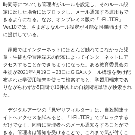
時間等についても管理者がルールを設定し、そのルール設
定に反した場合にはブロックし、メール通知する運用もで
きるようになる。なお、オンプレミス版の「i-FILTER」
Ver.10では、さまざまなルール設定が可能な同機能はすで
に提供している。
家庭ではインターネットにほとんど触れてこなかった児
童・生徒も学習用端末の配布によってインターネットにア
クセスすることができるようになった。ある教育委員会の
生徒が2021年4月19日～23日にGIGAスクール構想を受け配
布された学習用端末を使って検索すると、学習用端末であ
りながらわずか5日間で10件以上の自殺関連単語が検索され
た。
デジタルアーツの「見守りフィルター」は、自殺関連サ
イトへアクセスを試みると、「i-FILTER」でブロックする
だけでなく、同時に管理者へのメール通知をすることがで
きる。管理者は通知を受けることで、これまで気が付くこ