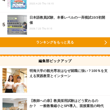
2023.4.20 Thu 19:15
日本語教員試験、本番レベルの一斉模試10/3初開
催
2026.7.23 Thu 9:15
ランキングをもっと見る
編集部ピックアップ
明海大学の観光専攻はなぜ就職に強い？100％を支
える実践教育とインターン
【教師への扉】教員採用試験はどう変わるの
か？ 一般教養縮小とSPI導入、面接重視の時代