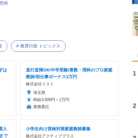
研究科
校
教育行政 トピックス
ずは
直行直帰OK/中学受験/算数・理科のプロ家庭
教師/初仕事ボーナス3万円
株式会社イスト
埼玉県
時給3,000円～1万円
業務委託
票入
小学生向け英検対策家庭教師募集
まで
株式会社アクティブプラス