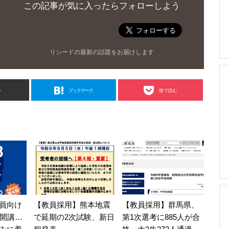
この記事が気に入ったらフォローしよう
リシードの最新の話題をお届けします
ト
ブックマーク
後で読む
【教員採用】群馬県、
員向け
【教員採用】熊本地震
第1次選考に885人が合
月開講…
で延期の2次試験、新日