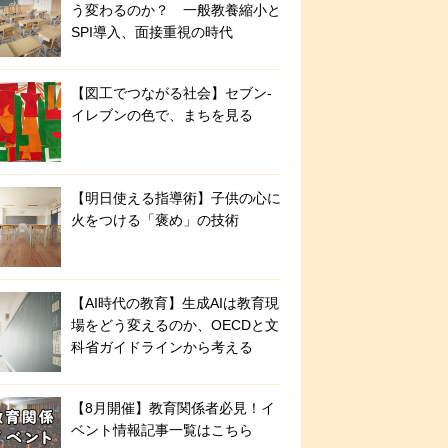
う変わるのか？ 一般教養縮小と
SPI導入、面接重視の時代
【図工でつながる社会】セブン‐
イレブンの色で、まちを見る
【明日使える指導術】子供の心に
火をつける「褒め」の技術
【AI時代の教育】生成AIは教育現
場をどう変えるのか、OECDと文
科省ガイドラインから考える
【8月開催】教育関係者必見！イ
ベント情報記事一覧はこちら