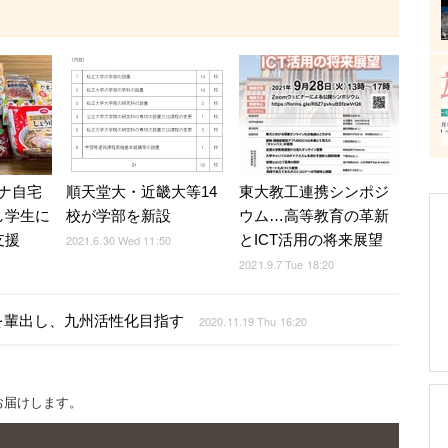
ナ自宅
順天堂大・近畿大等14
東大教工連携シンポジ
し学生に
校が学部を新設
ウム…高等教育の革新
支援
とICT活用の将来展望
2021.6.30 Wed 11:50
2021.9.7 Tue 18:20
を輩出し、九州活性化目指す
2020.11.19 Thu 16:20
お届けします。