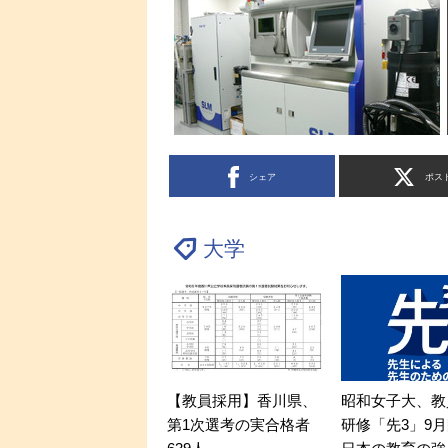
シェア
ポス
大学
【教員採用】香川県、
昭和女子大、教
第1次選考の実合格者
研修「先3」9