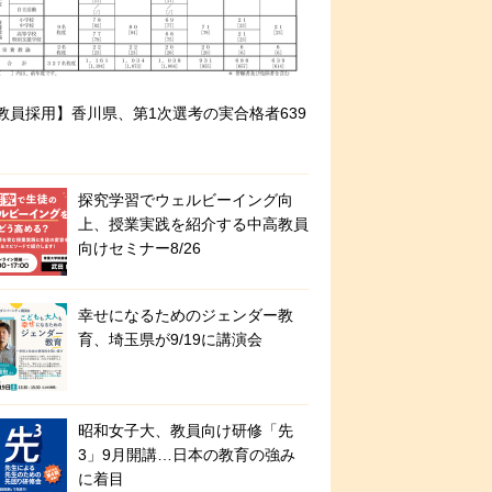
教員採用】香川県、第1次選考の実合格者639
探究学習でウェルビーイング向
上、授業実践を紹介する中高教員
向けセミナー8/26
幸せになるためのジェンダー教
育、埼玉県が9/19に講演会
昭和女子大、教員向け研修「先
3」9月開講…日本の教育の強み
に着目