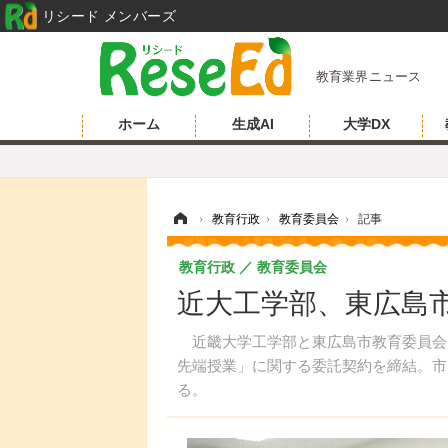
リシード メンバーズ
教育業界ニュース
ホーム
生成AI
大学DX
ホーム
›
教育行政
›
教育委員会
›
記事
教育行政
教育委員会
近大工学部、東広島
近畿大学工学部と東広島市教育委員会は、
先端授業」に関する委託契約を締結。市
る。