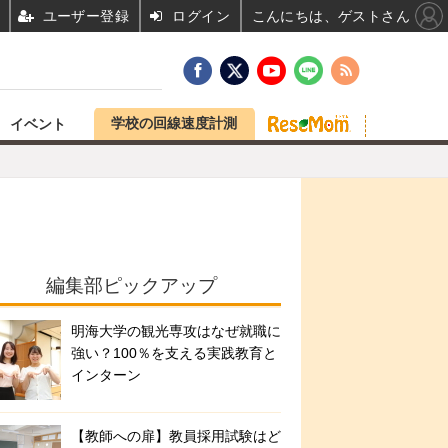
ユーザー登録
ログイン
こんにちは、ゲストさん
学校の回線速度計測
イベント
編集部ピックアップ
明海大学の観光専攻はなぜ就職に
強い？100％を支える実践教育と
インターン
【教師への扉】教員採用試験はど