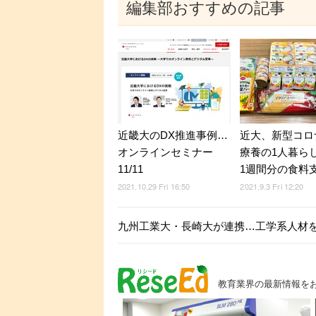
編集部おすすめの記事
近畿大のDX推進事例…
近大、新型コロ
オンラインセミナー
療養の1人暮ら
11/11
1週間分の食料
2021.10.29 Fri 16:50
2021.9.3 Fri 12:20
九州工業大・長崎大が連携…工学系人材
教育業界の最新情報を