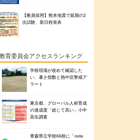
【教員採用】熊本地震で延期の2
次試験、新日程発表
教育委員会アクセスランキング
学校現場が改めて確認した
い、暑さ指数と熱中症警戒ア
ラート
東京都、グローバル人材育成
の達成度「総じて高い」小中
高生調査
青森県立学校66校に「note