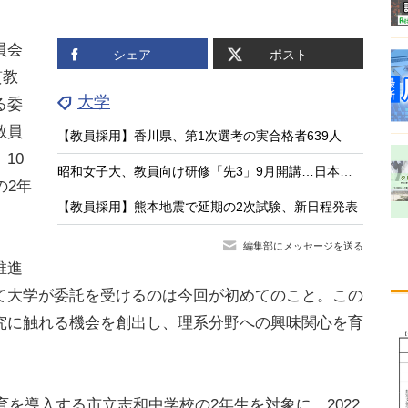
員会
シェア
ポスト
貫教
大学
る委
教員
【教員採用】香川県、第1次選考の実合格者639人
10
昭和女子大、教員向け研修「先3」9月開講…日本の教育の強みに着目
の2年
【教員採用】熊本地震で延期の2次試験、新日程発表
編集部にメッセージを送る
推進
て大学が委託を受けるのは今回が初めてのこと。この
究に触れる機会を創出し、理系分野への興味関心を育
育を導入する市立志和中学校の2年生を対象に、2022