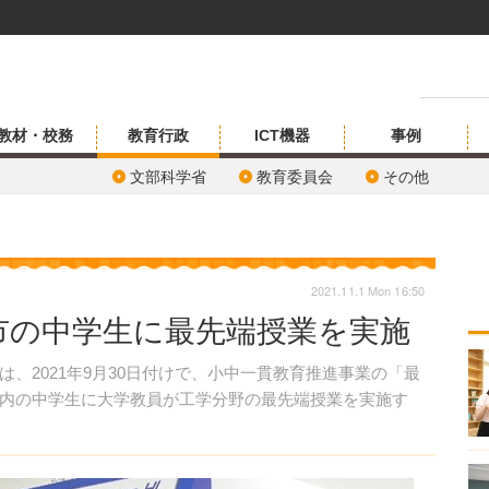
教材・校務
教育行政
ICT機器
事例
文部科学省
教育委員会
その他
2021.11.1 Mon 16:50
市の中学生に最先端授業を実施
2021年9月30日付けで、小中一貫教育推進事業の「最
内の中学生に大学教員が工学分野の最先端授業を実施す