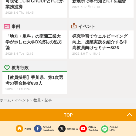
可視化…CIN GROUPとFCEが
新展示で専門知とICTを融合
業務提携
2026.7.17 Fri 13:15
2026.8.6 Thu 15:45
事例
イベント
「地方・単科」の室蘭工業大
探究学習でウェルビーイング
学が示した大学DX成功の処方
向上、授業実践を紹介する中
箋
高教員向けセミナー8/26
2026.8.4 Tue 12:15
2026.8.6 Thu 18:45
教育行政
【教員採用】香川県、第1次選
考の実合格者639人
2026.8.7 Fri 11:45
ホーム
›
イベント
›
教員
›
記事
TOP
Official
Official
Official
Home
Official X
Facebook
YouTube
LINE