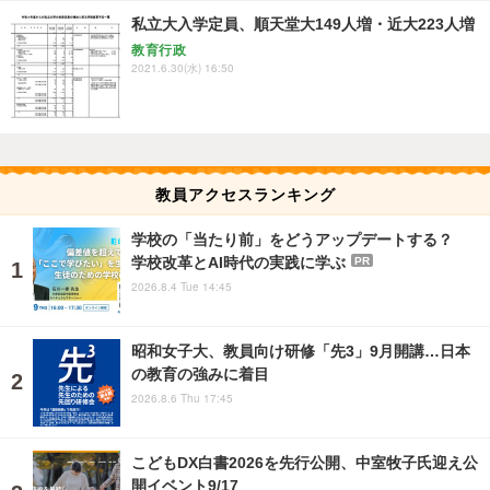
私立大入学定員、順天堂大149人増・近大223人増
教育行政
2021.6.30(水) 16:50
教員アクセスランキング
学校の「当たり前」をどうアップデートする？
学校改革とAI時代の実践に学ぶ
PR
2026.8.4 Tue 14:45
昭和女子大、教員向け研修「先3」9月開講…日本
の教育の強みに着目
2026.8.6 Thu 17:45
こどもDX白書2026を先行公開、中室牧子氏迎え公
開イベント9/17