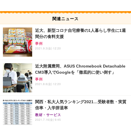
関連ニュース
近大、新型コロナ自宅療養の1人暮らし学生に1週
間分の食料支援
事例
2021.9.3(金) 12:20
近大附属豊岡、ASUS Chromebook Detachable
CM3導入でGoogleを「徹底的に使い倒す」
事例
2021.8.6(金) 12:20
関西・私大人気ランキング2021…受験者数・実質
倍率・入学辞退率
教材・サービス
2021.7.16(金) 9:45