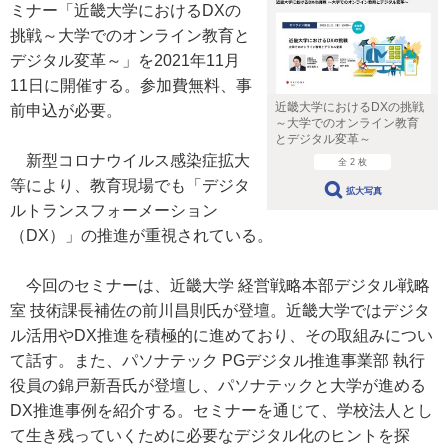
ミナー「近畿大学におけるDXの
挑戦～大学でのオンライン教育と
デジタル変革～」を2021年11月
11日に開催する。参加費無料、事
近畿大学におけるDXの挑戦
前申込が必要。
～大学でのオンライン教育
とデジタル変革～
新型コロナウイルス感染症拡大
全 2 枚
等により、教育現場でも「デジタ
拡大写真
ルトランスフォーメーション
（DX）」の推進が重視されている。
今回のセミナーは、近畿大学 経営戦略本部デジタル戦略
室 技術課長補佐の前川昌則氏が登壇。近畿大学ではデジタ
ル活用やDX推進を積極的に進めており、その取組みについ
て話す。また、パソナテック PGデジタル推進事業部 執行
役員の錦戸新吾氏が登壇し、パソナテックと大学が進める
DX推進事例を紹介する。セミナーを通じて、学校法人とし
て生き残っていくために必要なデジタル化のヒントを探