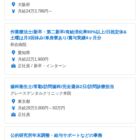
大阪府
月給24万3,786円～
作業療法士/新卒・第二新卒/有給消化率90%以上/日祝定休&
土曜は月3回休み!単身寮あり/賞与実績4ヶ月分
和合病院
愛知県
月給22万1,900円
正社員 / 新卒・インターン
歯科衛生士/常勤/訪問歯科/完全週休2日/訪問診療担当
グレースデンタルクリニック本院
東京都
月給29万3,000円～50万円
正社員
公的研究所年末調整・給与サポートなどの事務