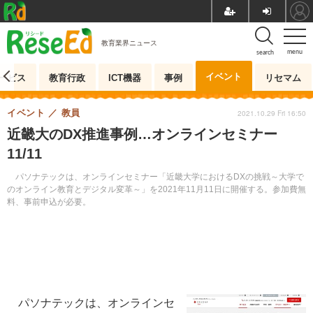
教育業界ニュース
menu
search
イベント
ービス
教育行政
ICT機器
事例
リセマム
イベント
教員
2021.10.29 Fri 16:50
近畿大のDX推進事例…オンラインセミナー
11/11
パソナテックは、オンラインセミナー「近畿大学におけるDXの挑戦～大学で
のオンライン教育とデジタル変革～」を2021年11月11日に開催する。参加費無
料、事前申込が必要。
パソナテックは、オンラインセ