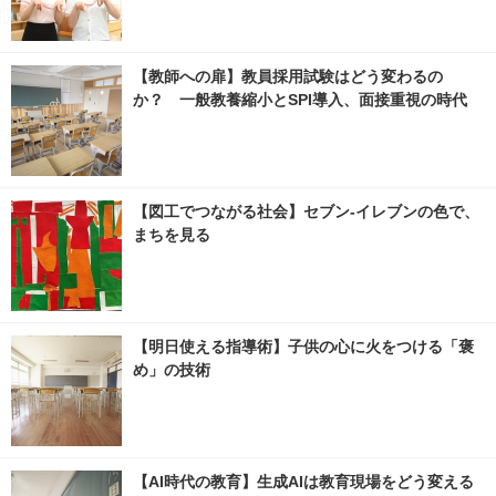
【教師への扉】教員採用試験はどう変わるの
か？ 一般教養縮小とSPI導入、面接重視の時代
【図工でつながる社会】セブン‐イレブンの色で、
まちを見る
【明日使える指導術】子供の心に火をつける「褒
め」の技術
【AI時代の教育】生成AIは教育現場をどう変える