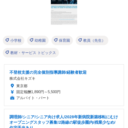
小学校
幼稚園
保育園
教員（先生）
教材・サービス トピックス
不登校支援の完全個別指導講師/経験者歓迎
株式会社キズキ
東京都
固定報酬1,890円～5,500円
アルバイト・パート
調理師/シニア/シニア向け求人/2028年新病院新築移転にむけ
オープニングスタッフ募集!2路線の駅徒歩圏内/残業少なめ/
住宅手当あり