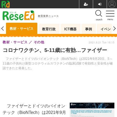
教育業界ニュース
menu
search
教材・サービス
測
教育行政
ICT機器
事例
イベント
教材・サービス
その他
2021.9.21 Tue 18:15
コロナワクチン、5-11歳に有効…ファイザー
ファイザーとドイツのバイオンテック（BioNTech）は2021年9月20日、5～
11歳の子供向け新型コロナウィルスワクチンの臨床試験で有効性と安全性が確
認できたと発表した。
ファイザーとドイツのバイオン
テック（BioNTech）は2021年9月