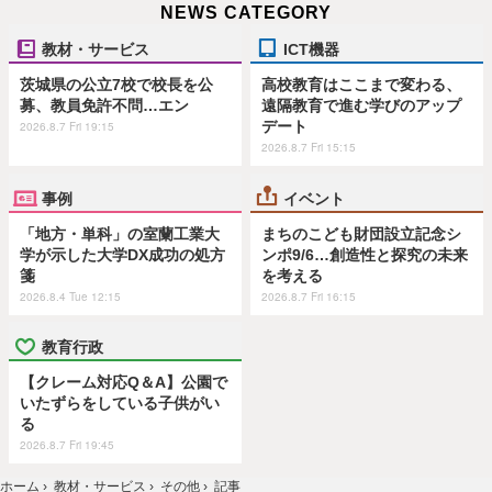
NEWS CATEGORY
教材・サービス
ICT機器
茨城県の公立7校で校長を公
高校教育はここまで変わる、
募、教員免許不問…エン
遠隔教育で進む学びのアップ
デート
2026.8.7 Fri 19:15
2026.8.7 Fri 15:15
事例
イベント
「地方・単科」の室蘭工業大
まちのこども財団設立記念シ
学が示した大学DX成功の処方
ンポ9/6…創造性と探究の未来
箋
を考える
2026.8.4 Tue 12:15
2026.8.7 Fri 16:15
教育行政
【クレーム対応Q＆A】公園で
いたずらをしている子供がい
る
2026.8.7 Fri 19:45
ホーム
›
教材・サービス
›
その他
›
記事