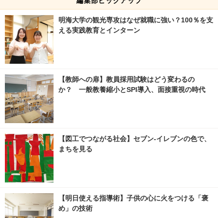
編集部ピックアップ
明海大学の観光専攻はなぜ就職に強い？100％を支
える実践教育とインターン
【教師への扉】教員採用試験はどう変わるの
か？ 一般教養縮小とSPI導入、面接重視の時代
【図工でつながる社会】セブン‐イレブンの色で、
まちを見る
【明日使える指導術】子供の心に火をつける「褒
め」の技術