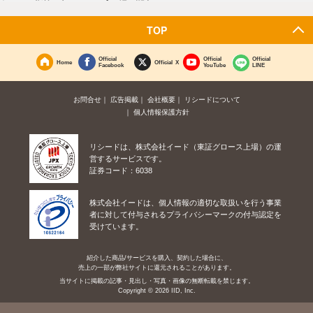
TOP
Official
Official
Official
Home
Official X
Facebook
YouTube
LINE
お問合せ
広告掲載
会社概要
リシードについて
個人情報保護方針
リシードは、株式会社イード（東証グロース上場）の運
営するサービスです。
証券コード：6038
株式会社イードは、個人情報の適切な取扱いを行う事業
者に対して付与されるプライバシーマークの付与認定を
受けています。
紹介した商品/サービスを購入、契約した場合に、
売上の一部が弊社サイトに還元されることがあります。
当サイトに掲載の記事・見出し・写真・画像の無断転載を禁じます。
Copyright © 2026 IID, Inc.