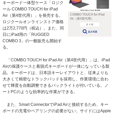
キーボード一体型ケース「ロジク
ール COMBO TOUCH for iPad
COMBO TOUCH for iPad
Air（第4世代用）」を発売する。
Air（第4世代用）
ロジクールオンラインストア価格
全 4 枚
は2万2,770円（税込）。また、同
拡大写真
日にiPad用の「RUGGED
COMBO 3」の一般販売も開始す
る。
「COMBO TOUCH for iPad Air（第4世代用）」は、iPad
Airの保護ケースと着脱式キーボードが一体になっている製
品。キーボードは、日本語キーレイアウトと、従来よりも
大きくて精密なトラックパッドを採用し、作業環境に合わ
せて輝度を自動調整できるバックライトが付いている。ノ
ートPCのような効率的な作業ができる。
また、Smart ConnectorでiPad Airと接続するため、キー
ボードの充電やペアリングの必要がない。サイドにはApple