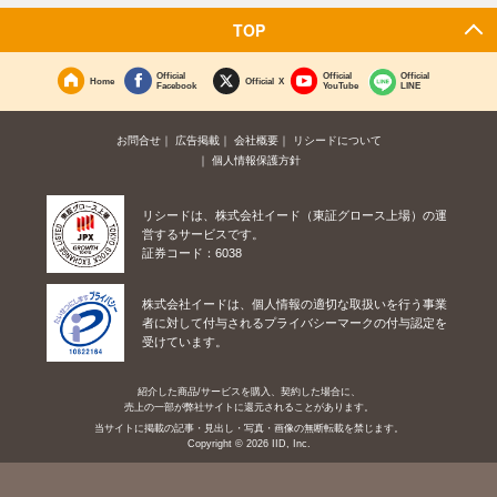
TOP
Official
Official
Official
Home
Official X
Facebook
YouTube
LINE
お問合せ
広告掲載
会社概要
リシードについて
個人情報保護方針
リシードは、株式会社イード（東証グロース上場）の運
営するサービスです。
証券コード：6038
株式会社イードは、個人情報の適切な取扱いを行う事業
者に対して付与されるプライバシーマークの付与認定を
受けています。
紹介した商品/サービスを購入、契約した場合に、
売上の一部が弊社サイトに還元されることがあります。
当サイトに掲載の記事・見出し・写真・画像の無断転載を禁じます。
Copyright © 2026 IID, Inc.