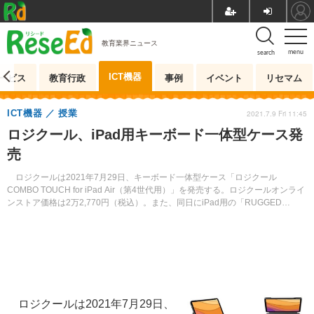
教育業界ニュース
menu
search
ICT機器
ービス
教育行政
事例
イベント
リセマム
ICT機器
授業
2021.7.9 Fri 11:45
ロジクール、iPad用キーボード一体型ケース発
売
ロジクールは2021年7月29日、キーボード一体型ケース「ロジクール
COMBO TOUCH for iPad Air（第4世代用）」を発売する。ロジクールオンライ
ンストア価格は2万2,770円（税込）。また、同日にiPad用の「RUGGED
COMBO 3」の一般販売も開始する。
ロジクールは2021年7月29日、