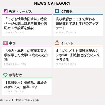
NEWS CATEGORY
教材・サービス
ICT機器
「こども性暴力防止法」特設
高校教育はここまで変わる、
ページ公開…対象事業者や防
遠隔教育で進む学びのアップ
犯カメラ設置を解説
デート
2026.8.7 Fri 18:15
2026.8.7 Fri 15:15
事例
イベント
「地方・単科」の室蘭工業大
まちのこども財団設立記念シ
学が示した大学DX成功の処方
ンポ9/6…創造性と探究の未来
箋
を考える
2026.8.4 Tue 12:15
2026.8.7 Fri 16:15
教育行政
【教員採用】長崎県、最終合
格者495人…倍率2.0倍
2026.8.7 Fri 18:45
ホーム
›
ICT機器
›
授業
›
記事