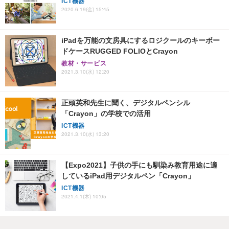
ICT機器
2020.6.19(金) 15:45
iPadを万能の文房具にするロジクールのキーボー
ドケースRUGGED FOLIOとCrayon
教材・サービス
2021.3.10(水) 12:20
正頭英和先生に聞く、デジタルペンシル
「Crayon」の学校での活用
ICT機器
2021.3.10(水) 13:20
【Expo2021】子供の手にも馴染み教育用途に適
しているiPad用デジタルペン「Crayon」
ICT機器
2021.4.1(木) 10:05