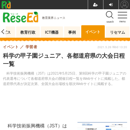
教育業界ニュース
menu
search
イベント
ービス
教育行政
ICT機器
事例
リセマム
イベント
学習者
2021.5.26 Wed 13:20
科学の甲子園ジュニア、各都道府県の大会日程
一覧
科学技術振興機構（JST）は2021年5月25日、第9回科学の甲子園ジュニアの
代表選考について各都道府県大会の開催日程一覧をWebサイトに掲載した。都
道府県代表が決定次第、全国大会出場校を順次Webサイトに掲載する。
科学技術振興機構（JST）は