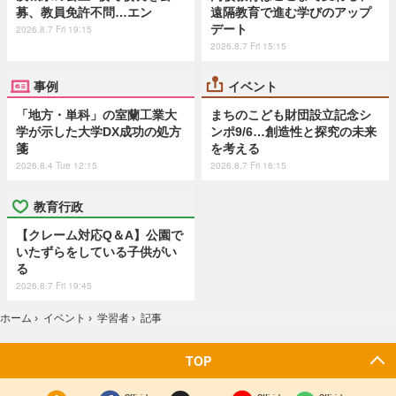
募、教員免許不問…エン
遠隔教育で進む学びのアップ
デート
2026.8.7 Fri 19:15
2026.8.7 Fri 15:15
事例
イベント
「地方・単科」の室蘭工業大
まちのこども財団設立記念シ
学が示した大学DX成功の処方
ンポ9/6…創造性と探究の未来
箋
を考える
2026.8.4 Tue 12:15
2026.8.7 Fri 16:15
教育行政
【クレーム対応Q＆A】公園で
いたずらをしている子供がい
る
2026.8.7 Fri 19:45
ホーム
›
イベント
›
学習者
›
記事
TOP