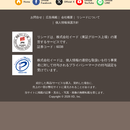
Official
Official
Official
Home
Official X
Facebook
YouTube
LINE
お問合せ
広告掲載
会社概要
リシードについて
個人情報保護方針
リシードは、株式会社イード（東証グロース上場）の運
営するサービスです。
証券コード：6038
株式会社イードは、個人情報の適切な取扱いを行う事業
者に対して付与されるプライバシーマークの付与認定を
受けています。
紹介した商品/サービスを購入、契約した場合に、
売上の一部が弊社サイトに還元されることがあります。
当サイトに掲載の記事・見出し・写真・画像の無断転載を禁じます。
Copyright © 2026 IID, Inc.