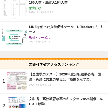
160人増・法政大164人増
教育行政
2020.11.19(木) 11:20
LINEを使った入学促進ツール「L Tracker」リリ
ース
教材・サービス
2021.2.4(木) 16:15
文部科学省アクセスランキング
【全国学力テスト】2026年度分析結果公表、国
語・英語に共通の弱点は「根拠を示す力」
2026.8.4 Tue 11:36
文科省、高校教育改革のキックオフ8/24開催…N-
E.X.T.始動