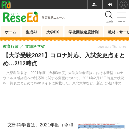
教育業界ニュース
menu
search
ホーム
生成AI
大学DX
学校回線速度計測
教材・サー
教育行政
文部科学省
2021.2.18 Thu 17:50
【大学受験2021】コロナ対応、入試変更点まと
め…2/12時点
文部科学省は、2021年度（令和3年度）大学入学者選抜における新型コロナ
ウイルス感染症への対応等に関する変更について、2021年2月12日時点の状況
を一覧表にまとめてWebサイトに掲載した。東北大学など、新たに5校7件の情
報を追加している。
文部科学省は、2021年度（令和