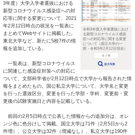
3年度）大学入学者選抜における
新型コロナウイルス感染症への対
応等に関する変更について、2021
年2月12日時点の状況を一覧表に
令和3年度入学者選抜におけ
まとめてWebサイトに掲載した。
る新型コロナウイルス感染
症への対応等に関する変更
東北大学など、新たに5校7件の情
について（国立大学の一
報を追加している。
部・令和3年2月12日現在）
全 2 枚
一覧表は、新型コロナウイルス
拡大写真
に関連した感染症対策への対応に
ついて、文部科学省が2月12日時点で大学から報告された情
報をまとめたもの。国公私立大学について、大学名と変更
を行った選抜区分、変更を行った学部・学科、変更前・変
更後の試験実施日と内容を記載している。
前回の2月5日時点で公表した情報からの追加分は、オレ
ンジ色に色分けして掲載。国立大学は71件（2月5日から2
件増）、公立大学は32件（増減なし）、私立大学は190件