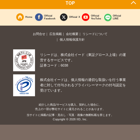
TOP
Official
Official
Official
Home
Official X
Facebook
YouTube
LINE
お問合せ
広告掲載
会社概要
リシードについて
個人情報保護方針
リシードは、株式会社イード（東証グロース上場）の運
営するサービスです。
証券コード：6038
株式会社イードは、個人情報の適切な取扱いを行う事業
者に対して付与されるプライバシーマークの付与認定を
受けています。
紹介した商品/サービスを購入、契約した場合に、
売上の一部が弊社サイトに還元されることがあります。
当サイトに掲載の記事・見出し・写真・画像の無断転載を禁じます。
Copyright © 2026 IID, Inc.