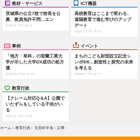
教材・サービス
ICT機器
茨城県の公立7校で校長を公
高校教育はここまで変わる、
募、教員免許不問…エン
遠隔教育で進む学びのアップ
デート
2026.8.7 Fri 19:15
2026.8.7 Fri 15:15
事例
イベント
「地方・単科」の室蘭工業大
まちのこども財団設立記念シ
学が示した大学DX成功の処方
ンポ9/6…創造性と探究の未来
箋
を考える
2026.8.4 Tue 12:15
2026.8.7 Fri 16:15
教育行政
【クレーム対応Q＆A】公園で
いたずらをしている子供がい
る
2026.8.7 Fri 19:45
ホーム
›
教育行政
›
文部科学省
›
記事