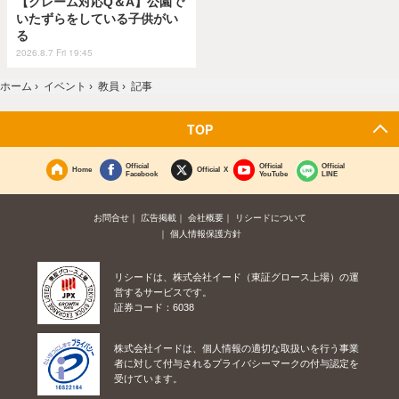
【クレーム対応Q＆A】公園で
いたずらをしている子供がい
る
2026.8.7 Fri 19:45
ホーム
›
イベント
›
教員
›
記事
TOP
Official
Official
Official
Home
Official X
Facebook
YouTube
LINE
お問合せ
広告掲載
会社概要
リシードについて
個人情報保護方針
リシードは、株式会社イード（東証グロース上場）の運
営するサービスです。
証券コード：6038
株式会社イードは、個人情報の適切な取扱いを行う事業
者に対して付与されるプライバシーマークの付与認定を
受けています。