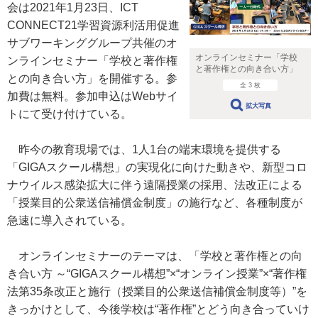
会は2021年1月23日、ICT
CONNECT21学習資源利活用促進
サブワーキンググループ共催のオ
オンラインセミナー「学校
ンラインセミナー「学校と著作権
と著作権との向き合い方」
との向き合い方」を開催する。参
全 3 枚
加費は無料。参加申込はWebサイ
拡大写真
トにて受け付けている。
昨今の教育現場では、1人1台の端末環境を提供する
「GIGAスクール構想」の実現化に向けた動きや、新型コロ
ナウイルス感染拡大に伴う遠隔授業の採用、法改正による
「授業目的公衆送信補償金制度」の施行など、各種制度が
急速に導入されている。
オンラインセミナーのテーマは、「学校と著作権との向
き合い方 ～“GIGAスクール構想”×“オンライン授業”×“著作権
法第35条改正と施行（授業目的公衆送信補償金制度等）”を
きっかけとして、今後学校は“著作権”とどう向き合っていけ