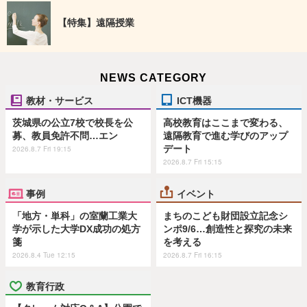
【特集】遠隔授業
NEWS CATEGORY
教材・サービス
ICT機器
茨城県の公立7校で校長を公
高校教育はここまで変わる、
募、教員免許不問…エン
遠隔教育で進む学びのアップ
デート
2026.8.7 Fri 19:15
2026.8.7 Fri 15:15
事例
イベント
「地方・単科」の室蘭工業大
まちのこども財団設立記念シ
学が示した大学DX成功の処方
ンポ9/6…創造性と探究の未来
箋
を考える
2026.8.4 Tue 12:15
2026.8.7 Fri 16:15
教育行政