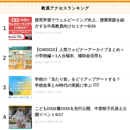
教員アクセスランキング
探究学習でウェルビーイング向上、授業実践を紹
介する中高教員向けセミナー8/26
2026.8.6 Thu 18:45
【GW2022】人気ウェビナーアーカイブまとめ＜
小学校編＞1人台端末、補助金活用も
2022.4.29 Fri 10:15
学校の「当たり前」をどうアップデートする？
学校改革とAI時代の実践に学ぶ
PR
2026.8.4 Tue 14:45
こどもDX白書2026を先行公開、中室牧子氏迎え公
開イベント9/17
2026.8.5 Wed 18:45