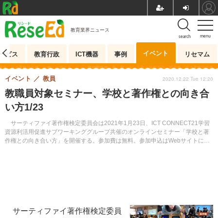
教育業界ニュース
menu
search
イベント
ービス
教育行政
ICT機器
事例
リセマム
イベント
教員
2020.12.22 Tue 12:20
教職員対象セミナー、学校と著作権との向き合
い方1/23
サーティファイ著作権検定委員会は2021年1月23日、ICT CONNECT21学習
資源利活用促進サブワーキンググループ共催のオンラインセミナー「学校と著
作権との向き合い方」を開催する。参加費は無料。参加申込はWebサイトにて
受け付けている。
サーティファイ著作権検定委員