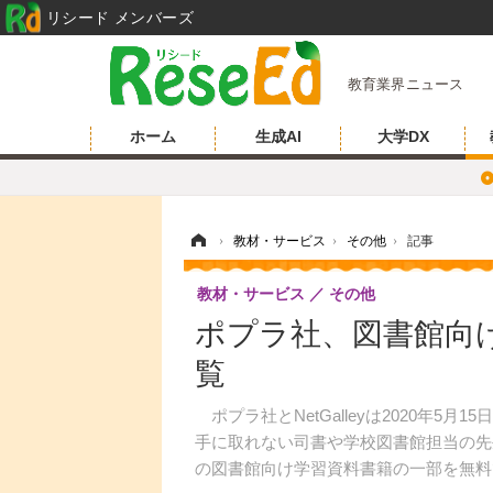
リシード メンバーズ
教育業界ニュース
ホーム
生成AI
大学DX
ホーム
›
教材・サービス
›
その他
›
記事
教材・サービス
その他
ポプラ社、図書館向
覧
ポプラ社とNetGalleyは2020年
手に取れない司書や学校図書館担当の先
の図書館向け学習資料書籍の一部を無料