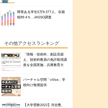
障害ある学生5万9,377人、在籍
校89.4％…JASSO調査
その他アクセスランキング
「情報・技術科」創設見据
え、技術科教員の免許取得講
座を全国実施…兵庫教育大
バーチャル空間「oVice」学
校向け無償提供
【大学受験2022】河合塾、