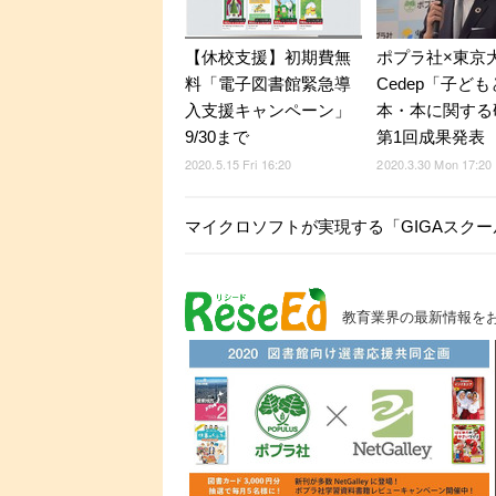
【休校支援】初期費無
ポプラ社×東京
料「電子図書館緊急導
Cedep「子ど
入支援キャンペーン」
本・本に関する
9/30まで
第1回成果発表
2020.5.15 Fri 16:20
2020.3.30 Mon 17:20
マイクロソフトが実現する「GIGAスク
教育業界の最新情報を