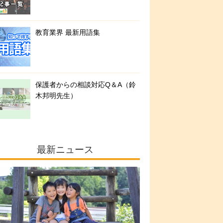
教育業界 最新用語集
保護者からの相談対応Q＆A（鈴
木邦明先生）
最新ニュース