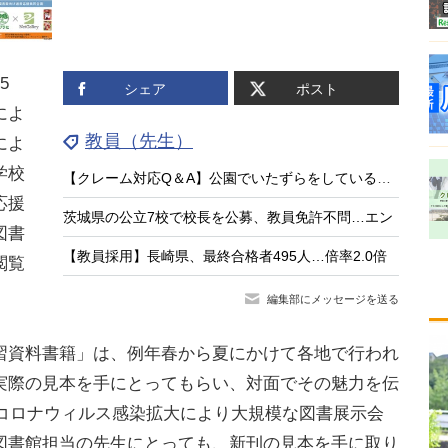
5
シェア
ポスト
によ
教員（先生）
によ
学校
【クレーム対応Q＆A】公園でいたずらをしている子供がいる
応援
茨城県の公立7校で校長を公募、教員免許不問…エン
図書
【教員採用】長崎県、最終合格者495人…倍率2.0倍
閲覧
編集部にメッセージを送る
資料書籍」は、例年春から夏にかけて各地で行われ
実際の見本を手にとってもらい、対面でその魅力を伝
型コロナウィルス感染拡大により大規模な図書展示会
図書館担当の先生にとっても、新刊の見本を手に取り