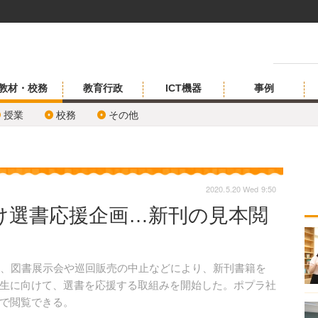
教材・校務
教育行政
ICT機器
事例
授業
校務
その他
2020.5.20 Wed 9:50
け選書応援企画…新刊の見本閲
5月15日、図書展示会や巡回販売の中止などにより、新刊書籍を
生に向けて、選書を応援する取組みを開始した。ポプラ社
で閲覧できる。