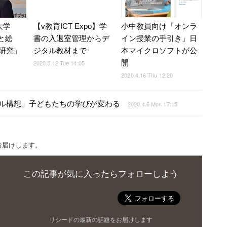
大学
【v教育ICT Expo】学
小中教員向け「オンラ
もと絵
書の入退室管理からデ
イン授業の手引き」日
研究」
ジタル教材まで
本マイクロソフトが公
開
2020.5.12 Tue 14:05
2020.4.16 Thu 12:20
ール構想」子どもたちの学びが変わる
2020.4.6 Mon 17:15
お届けします。
この記事が気に入ったらフォローしよう
リシードの最新の話題をお届けします