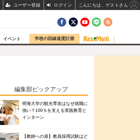
ユーザー登録
ログイン
こんにちは、ゲストさん
学校の回線速度計測
イベント
編集部ピックアップ
明海大学の観光専攻はなぜ就職に
強い？100％を支える実践教育と
インターン
【教師への扉】教員採用試験はど