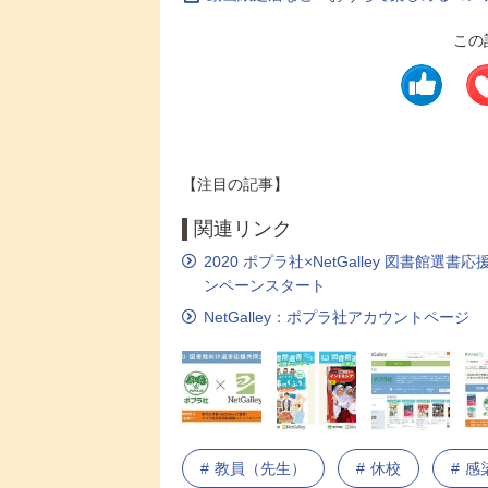
この
【注目の記事】
関連リンク
2020 ポプラ社×NetGalley 図
ンペーンスタート
NetGalley：ポプラ社アカウントページ
教員（先生）
休校
感