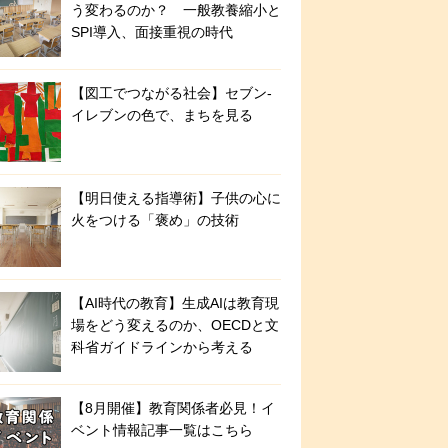
う変わるのか？ 一般教養縮小と
SPI導入、面接重視の時代
【図工でつながる社会】セブン‐
イレブンの色で、まちを見る
【明日使える指導術】子供の心に
火をつける「褒め」の技術
【AI時代の教育】生成AIは教育現
場をどう変えるのか、OECDと文
科省ガイドラインから考える
【8月開催】教育関係者必見！イ
ベント情報記事一覧はこちら