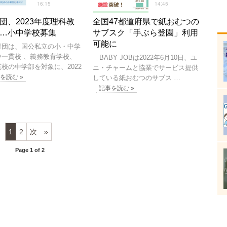
16:15
14:45
団、2023年度理科教
全国47都道府県で紙おむつの
…小中学校募集
サブスク「手ぶら登園」利用
可能に
団は、国公私立の小・中学
中一貫校 、義務教育学校、
BABY JOBは2022年6月10日、ユ
校の中学部を対象に、2022
ニ・チャームと協業でサービス提供
を読む »
している紙おむつのサブス …
記事を読む »
1
2
次
Page 1 of 2