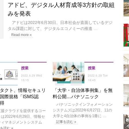
アドビ、デジタル人材育成等3方針の取組
みを発表
アドビは2022年6月30日、日本社会が直面しているデジ
タル課題に対して、デジタルエコノミーの推進 …
Read more »
授業
授業
2022.6.29 Wed
2022.6.28 Tue
15:15
18:45
タクト、情報セキュリ
「大学・自治体事例集」を無
国際規格「ISMS認
料公開…パナソニック
得
パナソニックインフォメーション
システムズは2022年6月27日、11の
援クラウドを提供するコー
大学と4自治体の事例を1冊に …
は2022年6月29日、情報セ
記事を読む »
ティマネジメントシステム
を読む »