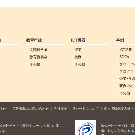
務
教育行政
ICT機器
事例
文部科学省
授業
ICT活用
教育委員会
校務
SDGs
その他
その他
グローバ
プログラ
企業×学
事例取材
その他
合わせ
広告掲載のお問い合わせ
会社概要
リシードについて
個人情報保護方針
イ
式会社イード（東証グロース上場）の運
株式会社イードは、個
です。
者に対して付与される