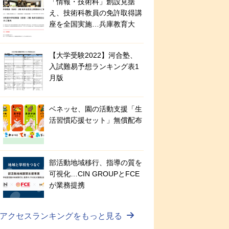
「情報・技術科」創設見据
え、技術科教員の免許取得講
座を全国実施…兵庫教育大
【大学受験2022】河合塾、
入試難易予想ランキング表1
月版
ベネッセ、園の活動支援「生
活習慣応援セット」無償配布
部活動地域移行、指導の質を
可視化…CIN GROUPとFCE
が業務提携
アクセスランキングをもっと見る