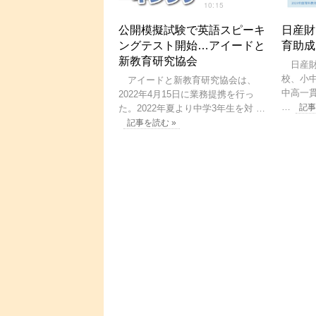
10:15
公開模擬試験で英語スピーキ
日産財
ングテスト開始…アイードと
育助成
新教育研究協会
日産財
校、小
アイードと新教育研究協会は、
中高一貫
2022年4月15日に業務提携を行っ
…
記事
た。2022年夏より中学3年生を対 …
記事を読む »