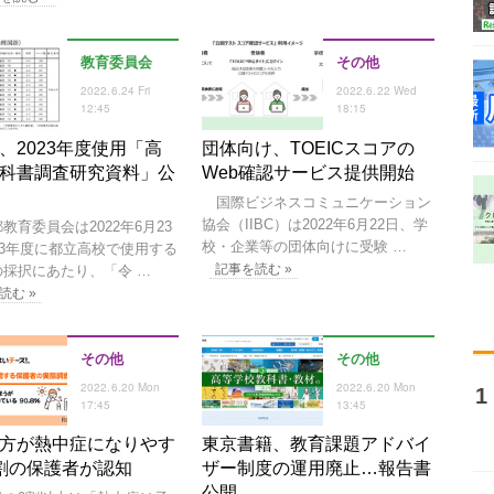
教育委員会
その他
2022.6.24 Fri
2022.6.22 Wed
12:45
18:15
、2023年度使用「高
団体向け、TOEICスコアの
科書調査研究資料」公
Web確認サービス提供開始
国際ビジネスコミュニケーション
協会（IIBC）は2022年6月22日、学
育委員会は2022年6月23
校・企業等の団体向けに受験 …
23年度に都立高校で使用する
記事を読む »
の採択にあたり、「令 …
読む »
その他
その他
2022.6.20 Mon
2022.6.20 Mon
17:45
13:45
方が熱中症になりやす
東京書籍、教育課題アドバイ
割の保護者が認知
ザー制度の運用廃止…報告書
公開