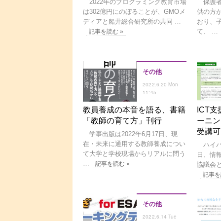
2022年のプログラミング教育市場
保護者
は302億円にのぼることが、GMOメ
供の方
ディアと船井総合研究所の共同 …
おり、
て、 …
記事を読む »
その他
2022.6.20 Mon
11:45
教員養成の本音を語る、書籍
ICT
「教師の育て方」刊行
ーニン
受講可
学事出版は2022年6月17日、現
在・未来に通用する教師養成につい
ハイパー
て大学と学校現場からリアルに問う
日、情
…
記事を読む »
協議会と
記事を
その他
2022.6.14 Tue