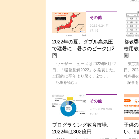
その他
2022.6.24 Fri
17:45
2022年の夏、ダブル高気圧
都教委
で猛暑に…暑さのピークは2
校用教
回
開
ウェザーニューズは2022年6月22
東京都教
日、「猛暑見解2022」を発表した。
日、20
全国的に平年より暑く、2つ …
教科書
記事を読む »
記事を
その他
2022.6.20 Mon
19:45
プログラミング教育市場、
子供の
2022年は302億円
い、9