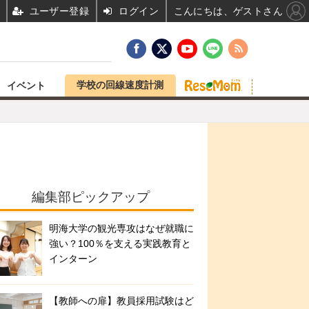
ユーザー登録
ログイン
こんにちは、ゲストさん
学校の回線速度計測
イベント
編集部ピックアップ
明海大学の観光専攻はなぜ就職に
強い？100％を支える実践教育と
インターン
【教師への扉】教員採用試験はど