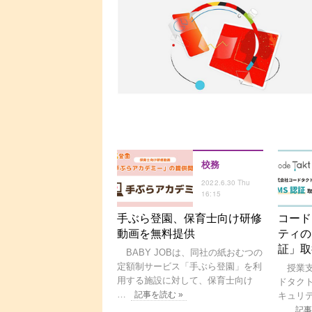
校務
2022.6.30 Thu
16:15
手ぶら登園、保育士向け研修
コード
動画を無料提供
ティの
証」取
BABY JOBは、同社の紙おむつの
定額制サービス「手ぶら登園」を利
授業支
用する施設に対して、保育士向け
ドタクト
…
記事を読む »
キュリ
…
記事