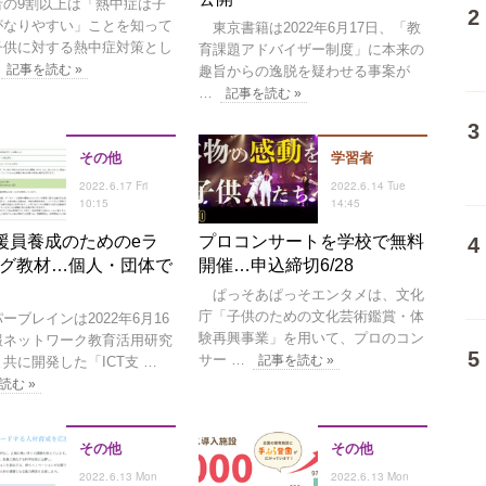
の9割以上は「熱中症は子
がなりやすい」ことを知って
東京書籍は2022年6月17日、「教
子供に対する熱中症対策とし
育課題アドバイザー制度」に本来の
記事を読む »
趣旨からの逸脱を疑わせる事案が
…
記事を読む »
その他
学習者
2022.6.17 Fri
2022.6.14 Tue
10:15
14:45
支援員養成のためのeラ
プロコンサートを学校で無料
グ教材…個人・団体で
開催…申込締切6/28
ぱっそあぱっそエンタメは、文化
庁「子供のための文化芸術鑑賞・体
ブレインは2022年6月16
験再興事業」を用いて、プロのコン
報ネットワーク教育活用研究
サー …
記事を読む »
共に開発した「ICT支 …
読む »
その他
その他
2022.6.13 Mon
2022.6.13 Mon