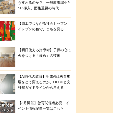
う変わるのか？ 一般教養縮小と
SPI導入、面接重視の時代
【図工でつながる社会】セブン‐
イレブンの色で、まちを見る
【明日使える指導術】子供の心に
火をつける「褒め」の技術
【AI時代の教育】生成AIは教育現
場をどう変えるのか、OECDと文
科省ガイドラインから考える
【8月開催】教育関係者必見！イ
ベント情報記事一覧はこちら