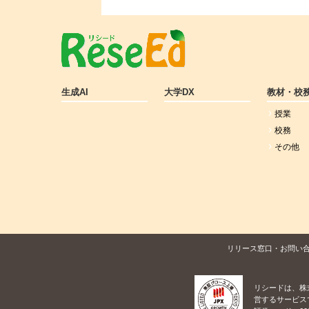
生成AI
大学DX
教材・校
授業
校務
その他
リリース窓口・お問い
リシードは、株
営するサービス