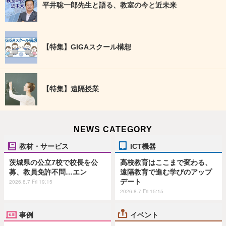
平井聡一郎先生と語る、教室の今と近未来
【特集】GIGAスクール構想
【特集】遠隔授業
NEWS CATEGORY
教材・サービス
ICT機器
茨城県の公立7校で校長を公
高校教育はここまで変わる、
募、教員免許不問…エン
遠隔教育で進む学びのアップ
デート
2026.8.7 Fri 19:15
2026.8.7 Fri 15:15
事例
イベント