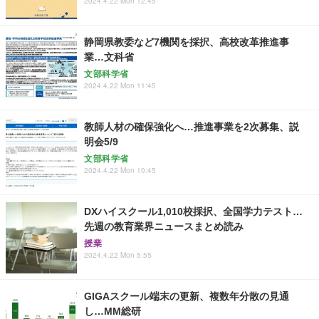
2024.4.22 Mon 12:45
静岡県教委など7機関を採択、高校改革推進事
業…文科省
文部科学省
2024.4.22 Mon 11:45
教師人材の確保強化へ…推進事業を2次募集、説
明会5/9
文部科学省
2024.4.22 Mon 10:45
DXハイスクール1,010校採択、全国学力テスト…
先週の教育業界ニュースまとめ読み
授業
2024.4.22 Mon 5:55
GIGAスクール端末の更新、複数年分散の見通
し…MM総研