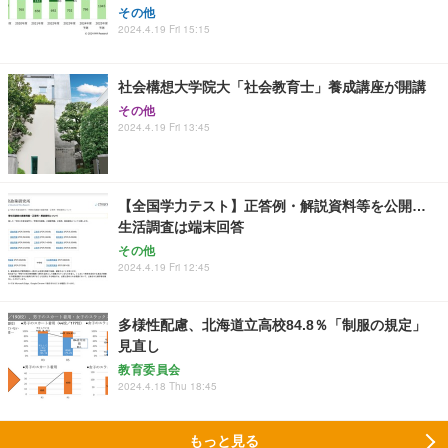
その他
2024.4.19 Fri 15:15
社会構想大学院大「社会教育士」養成講座が開講
その他
2024.4.19 Fri 13:45
【全国学力テスト】正答例・解説資料等を公開…
生活調査は端末回答
その他
2024.4.19 Fri 12:45
多様性配慮、北海道立高校84.8％「制服の規定」
見直し
教育委員会
2024.4.18 Thu 18:45
もっと見る