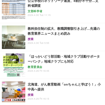
公立学校のネットワーク速度、8割が不十分…文
科省調査
文部科学省
2024.4.30 Tue 11:15
教科担任制の拡大、教職調整額引き上げ…先週の
教育業界ニュースまとめ読み
授業
2024.4.30 Tue 5:55
「ほっかいどう部活動・地域クラブ活動サポータ
ーバンク」地域クラブにも対応
教育委員会
2024.4.26 Fri 16:45
北海道、がん教育動画「onちゃんと学ぼう！」小
中高へ提供
授業
2024.4.26 Fri 16:15