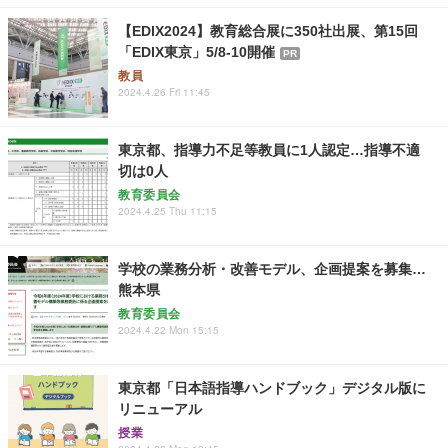
【EDIX2024】教育総合展に350社出展、第15回
「EDIX東京」5/8-10開催
PR
教員
2024.4.26 Fri 11:45
東京都、指導力不足等教員に1人認定…指導不適
切は0人
教育委員会
2024.4.25 Thu 11:15
学校の業務分析・改善モデル、企画提案を募集…
熊本県
教育委員会
2024.4.22 Mon 15:15
東京都「日本語指導ハンドブック」デジタル版に
リニューアル
授業