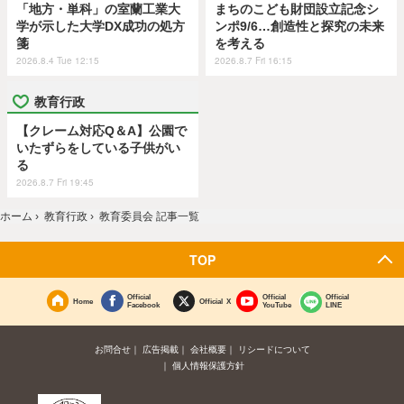
「地方・単科」の室蘭工業大
まちのこども財団設立記念シ
学が示した大学DX成功の処方
ンポ9/6…創造性と探究の未来
箋
を考える
2026.8.4 Tue 12:15
2026.8.7 Fri 16:15
教育行政
【クレーム対応Q＆A】公園で
いたずらをしている子供がい
る
2026.8.7 Fri 19:45
ホーム
›
教育行政
›
教育委員会 記事一覧
TOP
Official
Official
Official
Home
Official X
Facebook
YouTube
LINE
お問合せ
広告掲載
会社概要
リシードについて
個人情報保護方針