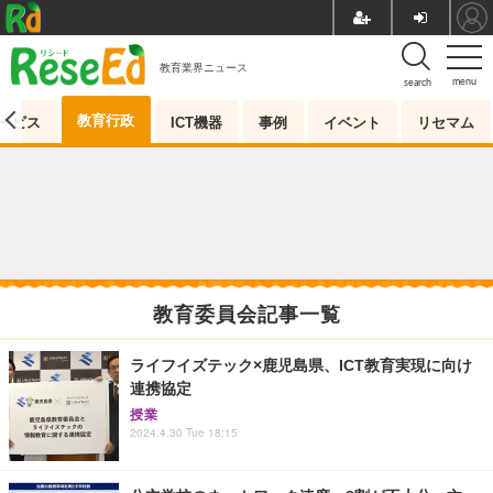
教育業界ニュース
menu
search
教育行政
ービス
ICT機器
事例
イベント
リセマム
教育委員会記事一覧
ライフイズテック×鹿児島県、ICT教育実現に向け
連携協定
授業
2024.4.30 Tue 18:15