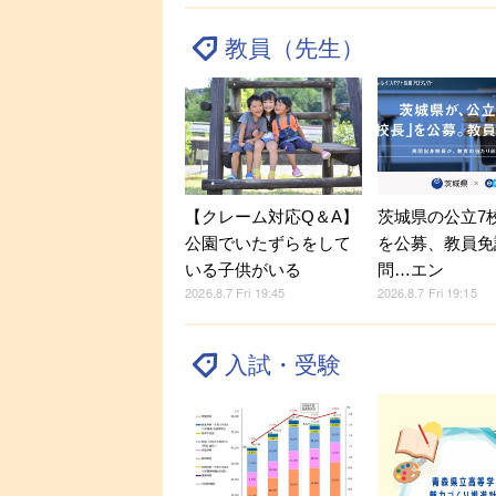
教員（先生）
【クレーム対応Q＆A】
茨城県の公立7
公園でいたずらをして
を公募、教員免
いる子供がいる
問…エン
2026.8.7 Fri 19:45
2026.8.7 Fri 19:15
入試・受験