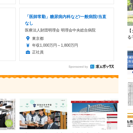
「医師常勤」糖尿病内科など/一般病院/当直
なし
医療法人財団明理会 明理会中央総合病院
【
る
東京都
年収1,000万円～1,800万円
正社員
Sponsored by