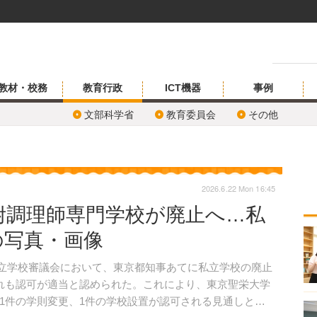
教材・校務
教育行政
ICT機器
事例
文部科学省
教育委員会
その他
2026.6.22 Mon 16:45
附調理師専門学校が廃止へ…私
の写真・画像
私立学校審議会において、東京都知事あてに私立学校の廃止
れも認可が適当と認められた。これにより、東京聖栄大学
1件の学則変更、1件の学校設置が認可される見通しとな