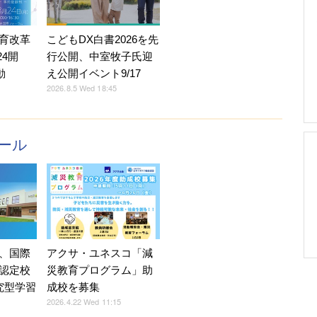
育改革
こどもDX白書2026を先
24開
行公開、中室牧子氏迎
動
え公開イベント9/17
2026.8.5 Wed 18:45
ール
、国際
アクサ・ユネスコ「減
P認定校
災教育プログラム」助
究型学習
成校を募集
2026.4.22 Wed 11:15