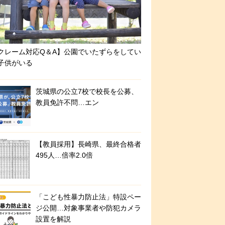
クレーム対応Q＆A】公園でいたずらをしてい
子供がいる
茨城県の公立7校で校長を公募、
教員免許不問…エン
【教員採用】長崎県、最終合格者
495人…倍率2.0倍
「こども性暴力防止法」特設ペー
ジ公開…対象事業者や防犯カメラ
設置を解説