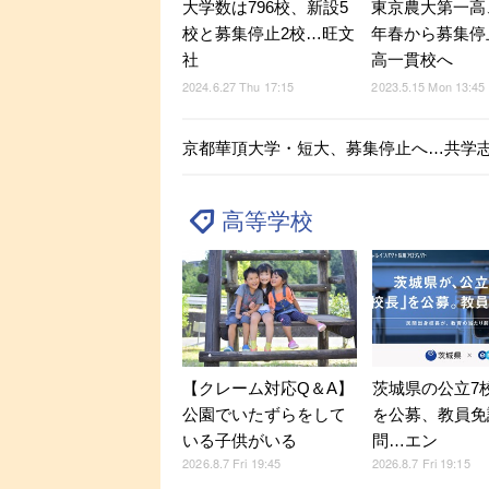
大学数は796校、新設5
東京農大第一高、
校と募集停止2校…旺文
年春から募集停
社
高一貫校へ
2024.6.27 Thu 17:15
2023.5.15 Mon 13:45
京都華頂大学・短大、募集停止へ…共学
高等学校
【クレーム対応Q＆A】
茨城県の公立7
公園でいたずらをして
を公募、教員免
いる子供がいる
問…エン
2026.8.7 Fri 19:45
2026.8.7 Fri 19:15