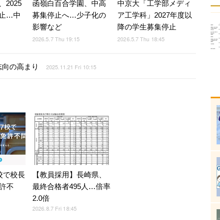
2025
函嶺白百合学園、中高
中京大「工学部メディ
止…中
募集停止へ…少子化の
ア工学科」2027年度以
影響など
降の学生募集停止
2026.5.7 Thu 19:15
2026.5.7 Thu 18:45
志向の高まり
2025.11.21 Fri 10:15
校で校長
【教員採用】長崎県、
許不
最終合格者495人…倍率
2.0倍
2026.8.7 Fri 18:45