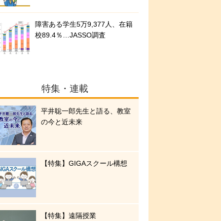
障害ある学生5万9,377人、在籍
校89.4％…JASSO調査
特集・連載
平井聡一郎先生と語る、教室
の今と近未来
【特集】GIGAスクール構想
【特集】遠隔授業