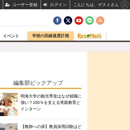
ユーザー登録
ログイン
こんにちは、ゲストさん
学校の回線速度計測
イベント
編集部ピックアップ
明海大学の観光専攻はなぜ就職に
強い？100％を支える実践教育と
インターン
【教師への扉】教員採用試験はど