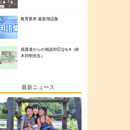
教育業界 最新用語集
保護者からの相談対応Q＆A（鈴
木邦明先生）
最新ニュース