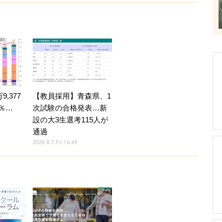
,377
【教員採用】青森県、1
4％…
次試験の合格発表…新
設の大3生選考115人が
通過
2026.8.7 Fri 16:45