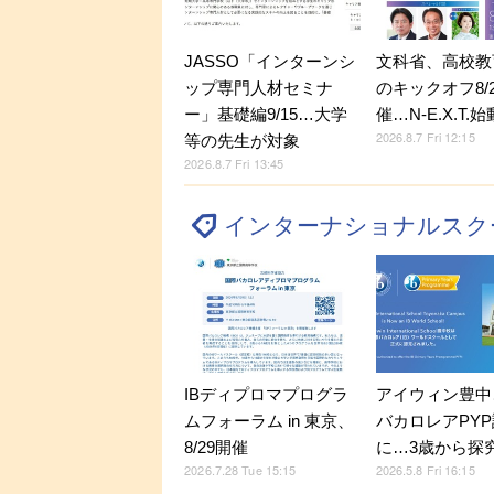
JASSO「インターンシ
文科省、高校教
ップ専門人材セミナ
のキックオフ8/
ー」基礎編9/15…大学
催…N-E.X.T.始
2026.8.7 Fri 12:15
等の先生が対象
2026.8.7 Fri 13:45
インターナショナルスク
アイウィン豊中
IBディプロマプログラ
バカロレアPY
ムフォーラム in 東京、
に…3歳から探
8/29開催
2026.5.8 Fri 16:15
2026.7.28 Tue 15:15