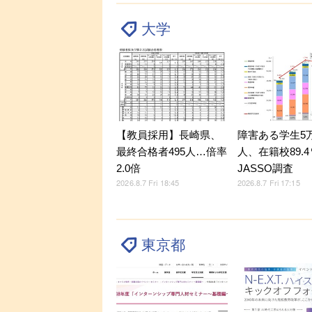
大学
【教員採用】長崎県、
障害ある学生5万9
最終合格者495人…倍率
人、在籍校89.
2.0倍
JASSO調査
2026.8.7 Fri 18:45
2026.8.7 Fri 17:15
東京都