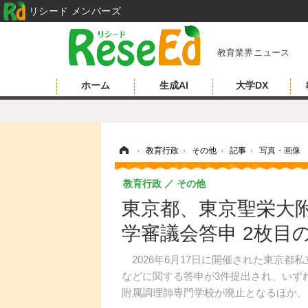
リシード メンバーズ
教育業界ニュース
ホーム
生成AI
大学DX
ホーム
›
教育行政
›
その他
›
記事
›
写真・画像
教育行政
その他
東京都、東京聖栄大
学審議会答申 2枚目
2026年6月17日に開催された東京都
などに関する答申が3件提出され、いず
附属調理師専門学校が廃止となるほか、