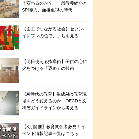
う変わるのか？ 一般教養縮小と
SPI導入、面接重視の時代
【図工でつながる社会】セブン‐
イレブンの色で、まちを見る
【明日使える指導術】子供の心に
火をつける「褒め」の技術
【AI時代の教育】生成AIは教育現
場をどう変えるのか、OECDと文
科省ガイドラインから考える
【8月開催】教育関係者必見！イ
ベント情報記事一覧はこちら