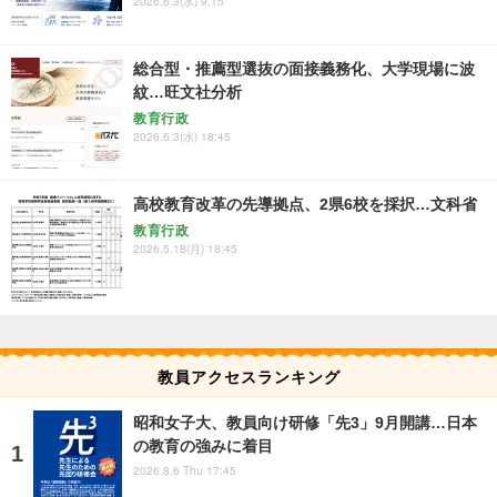
2026.6.3(水) 9:15
総合型・推薦型選抜の面接義務化、大学現場に波
紋…旺文社分析
教育行政
2026.6.3(水) 18:45
高校教育改革の先導拠点、2県6校を採択…文科省
教育行政
2026.5.18(月) 18:45
教員アクセスランキング
昭和女子大、教員向け研修「先3」9月開講…日本
の教育の強みに着目
2026.8.6 Thu 17:45