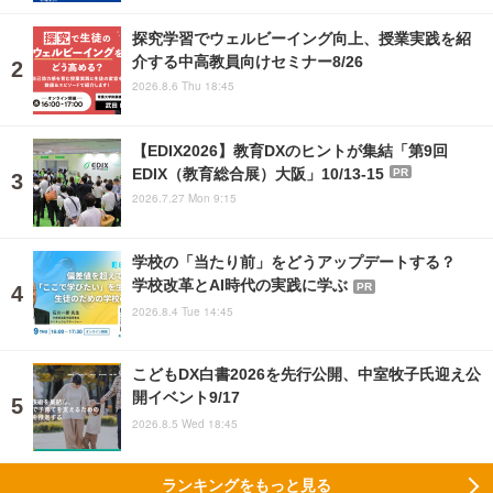
探究学習でウェルビーイング向上、授業実践を紹
介する中高教員向けセミナー8/26
2026.8.6 Thu 18:45
【EDIX2026】教育DXのヒントが集結「第9回
EDIX（教育総合展）大阪」10/13-15
PR
2026.7.27 Mon 9:15
学校の「当たり前」をどうアップデートする？
学校改革とAI時代の実践に学ぶ
PR
2026.8.4 Tue 14:45
こどもDX白書2026を先行公開、中室牧子氏迎え公
開イベント9/17
2026.8.5 Wed 18:45
ランキングをもっと見る