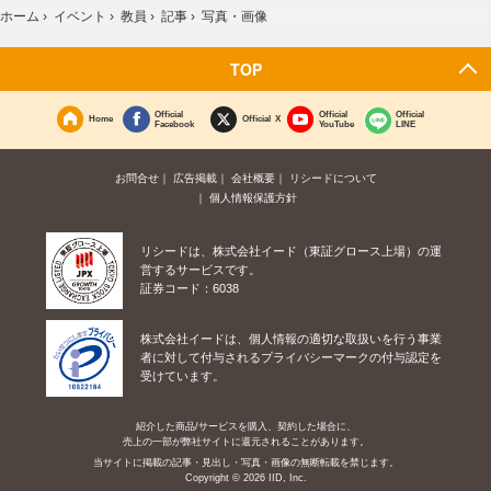
ホーム
›
イベント
›
教員
›
記事
›
写真・画像
TOP
Official
Official
Official
Home
Official X
Facebook
YouTube
LINE
お問合せ
広告掲載
会社概要
リシードについて
個人情報保護方針
リシードは、株式会社イード（東証グロース上場）の運
営するサービスです。
証券コード：6038
株式会社イードは、個人情報の適切な取扱いを行う事業
者に対して付与されるプライバシーマークの付与認定を
受けています。
紹介した商品/サービスを購入、契約した場合に、
売上の一部が弊社サイトに還元されることがあります。
当サイトに掲載の記事・見出し・写真・画像の無断転載を禁じます。
Copyright © 2026 IID, Inc.