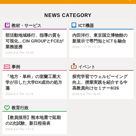
NEWS CATEGORY
教材・サービス
ICT機器
部活動地域移行、指導の質を
内田洋行、東京国立博物館の
可視化…CIN GROUPとFCEが
新展示で専門知とICTを融合
業務提携
2026.7.17 Fri 13:15
2026.8.6 Thu 15:45
事例
イベント
「地方・単科」の室蘭工業大
探究学習でウェルビーイング
学が示した大学DX成功の処方
向上、授業実践を紹介する中
箋
高教員向けセミナー8/26
2026.8.4 Tue 12:15
2026.8.6 Thu 18:45
教育行政
【教員採用】熊本地震で延期
の2次試験、新日程発表
2026.8.6 Thu 17:15