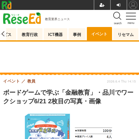
教育業界ニュース
menu
search
イベント
ービス
教育行政
ICT機器
事例
リセマム
イベント
教員
2026.6.4 Thu 14:15
ボードゲームで学ぶ「金融教育」・品川でワー
クショップ6/21 2枚目の写真・画像