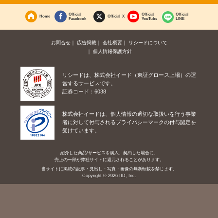
Official
Official
Official
Home
Official X
Facebook
YouTube
LINE
お問合せ
広告掲載
会社概要
リシードについて
個人情報保護方針
リシードは、株式会社イード（東証グロース上場）の運
営するサービスです。
証券コード：6038
株式会社イードは、個人情報の適切な取扱いを行う事業
者に対して付与されるプライバシーマークの付与認定を
受けています。
紹介した商品/サービスを購入、契約した場合に、
売上の一部が弊社サイトに還元されることがあります。
当サイトに掲載の記事・見出し・写真・画像の無断転載を禁じます。
Copyright © 2026 IID, Inc.