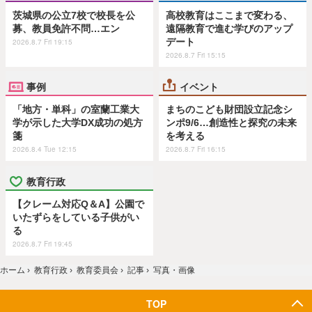
茨城県の公立7校で校長を公
高校教育はここまで変わる、
募、教員免許不問…エン
遠隔教育で進む学びのアップ
デート
2026.8.7 Fri 19:15
2026.8.7 Fri 15:15
事例
イベント
「地方・単科」の室蘭工業大
まちのこども財団設立記念シ
学が示した大学DX成功の処方
ンポ9/6…創造性と探究の未来
箋
を考える
2026.8.4 Tue 12:15
2026.8.7 Fri 16:15
教育行政
【クレーム対応Q＆A】公園で
いたずらをしている子供がい
る
2026.8.7 Fri 19:45
ホーム
›
教育行政
›
教育委員会
›
記事
›
写真・画像
TOP