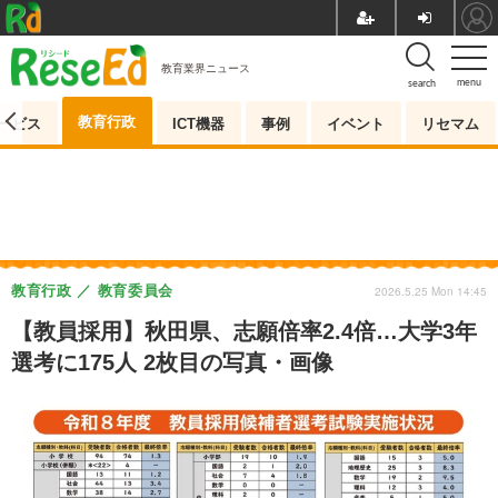
教育業界ニュース
menu
search
教育行政
ービス
ICT機器
事例
イベント
リセマム
教育行政
教育委員会
2026.5.25 Mon 14:45
【教員採用】秋田県、志願倍率2.4倍…大学3年
選考に175人 2枚目の写真・画像