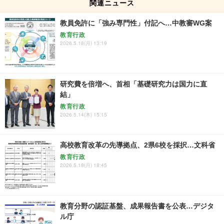
関連ニュース
教員免許に「強み専門性」付記へ…中教審WG案
教育行政
2026.5.18(月) 13:19
研究費を倍増へ、首相「基礎研究力は国力に直
結」
教育行政
2026.5.14(木) 15:15
高校教育改革の先導拠点、2県6校を採択…文科省
教育行政
2026.5.18(月) 18:45
教育分野の認証基盤、成果報告書を公表…デジタ
ル庁