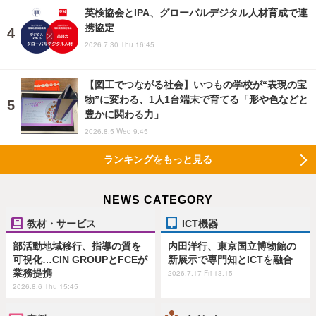
英検協会とIPA、グローバルデジタル人材育成で連
携協定
2026.7.30 Thu 16:45
【図工でつながる社会】いつもの学校が“表現の宝
物”に変わる、1人1台端末で育てる「形や色などと
豊かに関わる力」
2026.8.5 Wed 9:45
ランキングをもっと見る
NEWS CATEGORY
教材・サービス
ICT機器
部活動地域移行、指導の質を
内田洋行、東京国立博物館の
可視化…CIN GROUPとFCEが
新展示で専門知とICTを融合
業務提携
2026.7.17 Fri 13:15
2026.8.6 Thu 15:45