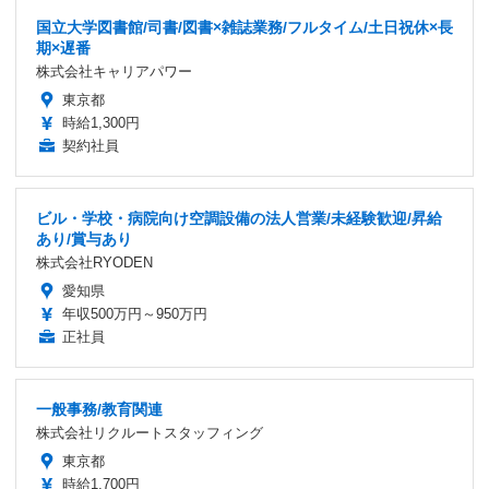
国立大学図書館/司書/図書×雑誌業務/フルタイム/土日祝休×長
期×遅番
株式会社キャリアパワー
東京都
時給1,300円
契約社員
ビル・学校・病院向け空調設備の法人営業/未経験歓迎/昇給
あり/賞与あり
株式会社RYODEN
愛知県
年収500万円～950万円
正社員
一般事務/教育関連
株式会社リクルートスタッフィング
東京都
時給1,700円