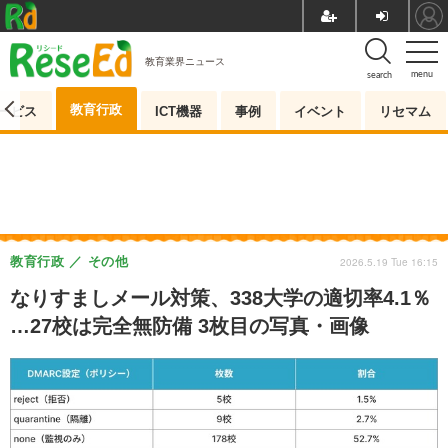
教育業界ニュース
menu
search
教育行政
ービス
ICT機器
事例
イベント
リセマム
教育行政
その他
2026.5.19 Tue 16:15
なりすましメール対策、338大学の適切率4.1％
…27校は完全無防備 3枚目の写真・画像