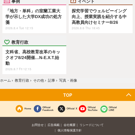
事例
イベント
「地方・単科」の室蘭工業大
探究学習でウェルビーイング
学が示した大学DX成功の処方
向上、授業実践を紹介する中
箋
高教員向けセミナー8/26
2026.8.4 Tue 12:15
2026.8.6 Thu 18:45
教育行政
文科省、高校教育改革のキッ
クオフ8/24開催…N-E.X.T.始
動
2026.8.7 Fri 12:15
ホーム
›
教育行政
›
その他
›
記事
›
写真・画像
TOP
Official
Official
Official
Home
Official X
Facebook
YouTube
LINE
お問合せ
広告掲載
会社概要
リシードについて
個人情報保護方針