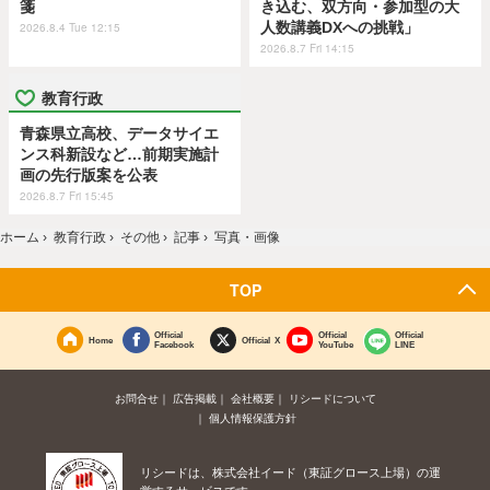
箋
き込む、双方向・参加型の大
人数講義DXへの挑戦」
2026.8.4 Tue 12:15
2026.8.7 Fri 14:15
教育行政
青森県立高校、データサイエ
ンス科新設など…前期実施計
画の先行版案を公表
2026.8.7 Fri 15:45
ホーム
›
教育行政
›
その他
›
記事
›
写真・画像
TOP
Official
Official
Official
Home
Official X
Facebook
YouTube
LINE
お問合せ
広告掲載
会社概要
リシードについて
個人情報保護方針
リシードは、株式会社イード（東証グロース上場）の運