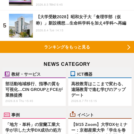
2026.8.5 Wed 9:45
【大学受験2028】昭和女子大「食理学部（仮
称）」新設構想…生命科学科を加え4学科へ再編
2026.8.4 Tue 14:15
ランキングをもっと見る
NEWS CATEGORY
教材・サービス
ICT機器
部活動地域移行、指導の質を
高校教育はここまで変わる、
可視化…CIN GROUPとFCEが
遠隔教育で進む学びのアップ
業務提携
デート
2026.8.6 Thu 15:45
2026.8.7 Fri 15:15
事例
イベント
「地方・単科」の室蘭工業大
【9/15 Zoom】大学DXセミナ
学が示した大学DX成功の処方
ー：京都産業大学「学生を巻