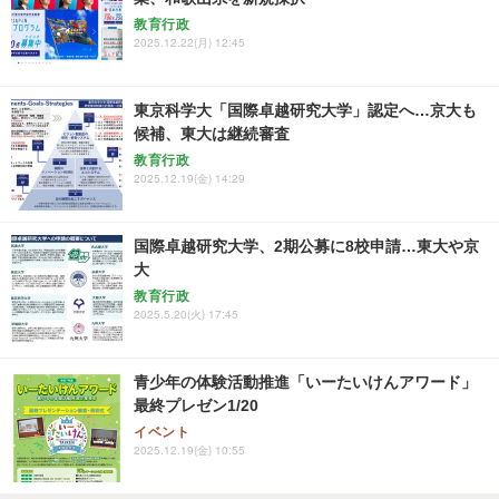
教育行政
2025.12.22(月) 12:45
東京科学大「国際卓越研究大学」認定へ…京大も
候補、東大は継続審査
教育行政
2025.12.19(金) 14:29
国際卓越研究大学、2期公募に8校申請…東大や京
大
教育行政
2025.5.20(火) 17:45
青少年の体験活動推進「いーたいけんアワード」
最終プレゼン1/20
イベント
2025.12.19(金) 10:55