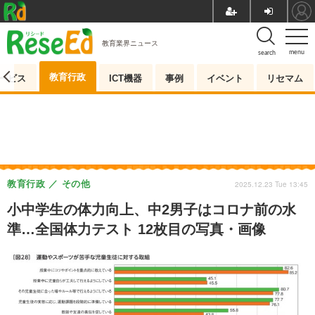
教育業界ニュース
menu
search
教育行政
ービス
ICT機器
事例
イベント
リセマム
教育行政
その他
2025.12.23 Tue 13:45
小中学生の体力向上、中2男子はコロナ前の水
準…全国体力テスト 12枚目の写真・画像