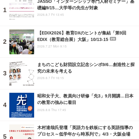
JASSO「インターンシップ専門人材セミナー」基
礎編9/15…大学等の先生が対象
2026.8.7 Fri 13:45
【EDIX2026】教育DXのヒントが集結「第9回
EDIX（教育総合展）大阪」10/13-15
PR
2026.7.27 Mon 9:15
まちのこども財団設立記念シンポ9/6…創造性と探
究の未来を考える
2026.8.7 Fri 16:15
昭和女子大、教員向け研修「先3」9月開講…日本
の教育の強みに着目
2026.8.6 Thu 17:45
木村達哉氏登壇「英語力を鉄板にする英語指導の
プロセス～低学年から時系列で」4/3・大阪会場