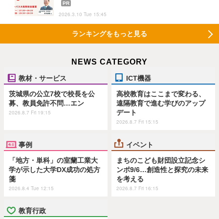
PR
2026.3.10 Tue 15:45
ランキングをもっと見る
NEWS CATEGORY
教材・サービス
ICT機器
茨城県の公立7校で校長を公
高校教育はここまで変わる、
募、教員免許不問…エン
遠隔教育で進む学びのアップ
デート
2026.8.7 Fri 19:15
2026.8.7 Fri 15:15
事例
イベント
「地方・単科」の室蘭工業大
まちのこども財団設立記念シ
学が示した大学DX成功の処方
ンポ9/6…創造性と探究の未来
箋
を考える
2026.8.4 Tue 12:15
2026.8.7 Fri 16:15
教育行政