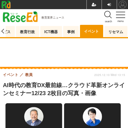
教育業界ニュース
menu
search
イベント
ービス
教育行政
ICT機器
事例
リセマム
イベント
教員
2025.12.10 Wed 13:15
AI時代の教育DX最前線…クラウド革新オンライ
ンセミナー12/23 2枚目の写真・画像