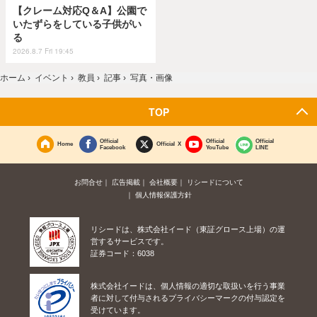
【クレーム対応Q＆A】公園で
いたずらをしている子供がい
る
2026.8.7 Fri 19:45
ホーム
›
イベント
›
教員
›
記事
›
写真・画像
TOP
Official
Official
Official
Home
Official X
Facebook
YouTube
LINE
お問合せ
広告掲載
会社概要
リシードについて
個人情報保護方針
リシードは、株式会社イード（東証グロース上場）の運
営するサービスです。
証券コード：6038
株式会社イードは、個人情報の適切な取扱いを行う事業
者に対して付与されるプライバシーマークの付与認定を
受けています。