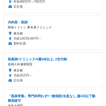
年収400万円～700万円
正社員
内科医・医師
晴海トリトン 夢未来クリニック
東京都
月給116万6,667円～
契約社員
助産師/クリニック/4週8休以上, 2交代制
産婦人科瀬尾医院
東京都
月給25万円～
正社員
「医師常勤」専門科問わず/一般病院/当直なし,週4日以下勤
務相談可
光生会病院