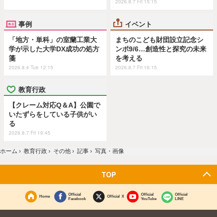
2026.8.7 Fri 15:15
事例
イベント
「地方・単科」の室蘭工業大
まちのこども財団設立記念シ
学が示した大学DX成功の処方
ンポ9/6…創造性と探究の未来
箋
を考える
2026.8.4 Tue 12:15
2026.8.7 Fri 16:15
教育行政
【クレーム対応Q＆A】公園で
いたずらをしている子供がい
る
2026.8.7 Fri 19:45
ホーム
›
教育行政
›
その他
›
記事
›
写真・画像
TOP
Official
Official
Official
Home
Official X
Facebook
YouTube
LINE