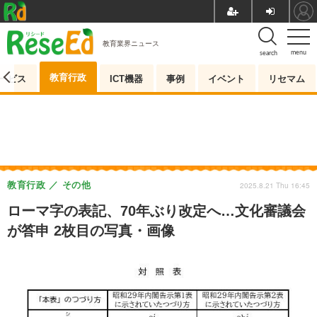
教育業界ニュース
menu
search
教育行政
ービス
ICT機器
事例
イベント
リセマム
教育行政
その他
2025.8.21 Thu 16:45
ローマ字の表記、70年ぶり改定へ…文化審議会
が答申 2枚目の写真・画像