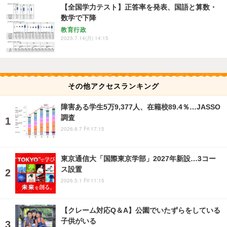
【全国学力テスト】正答率を発表、国語と算数・
数学で下降
教育行政
2025.7.14(月) 14:15
その他アクセスランキング
障害ある学生5万9,377人、在籍校89.4％…JASSO
調査
2026.8.7 Fri 17:15
東京通信大「国際東京学部」2027年新設…3コー
ス設置
2026.5.1 Fri 11:15
【クレーム対応Q＆A】公園でいたずらをしている
子供がいる