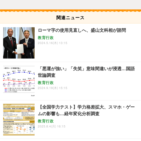
関連ニュース
ローマ字の使用見直しへ、盛山文科相が諮問
教育行政
2024.5.16(木) 13:15
「悪運が強い」「失笑」意味間違いが浸透…国語
世論調査
教育行政
2024.9.19(木) 15:15
【全国学力テスト】学力格差拡大、スマホ・ゲー
ムの影響も…経年変化分析調査
教育行政
2025.8.4(月) 16:15