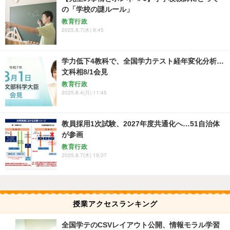
の「学校の謎ルール」
教育行政
2025.8.7(木) 9:45
学力低下4教科で、全国学力テスト経年変化分析…
文科相8/1会見
教育行政
2025.8.4(月) 11:45
教員採用1次試験、2027年度共通化へ…51自治体
が参画
教育行政
2025.8.7(木) 19:37
授業アクセスランキング
全国学テのCSVレイアウト公開、情報モラル学習