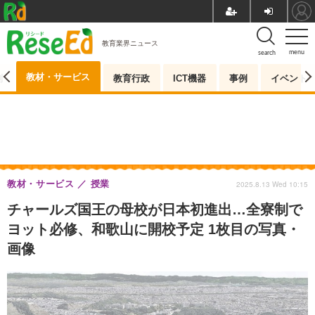
教育業界ニュース
menu
search
教材・サービス
測
教育行政
ICT機器
事例
イベント
教材・サービス
授業
2025.8.13 Wed 10:15
チャールズ国王の母校が日本初進出…全寮制で
ヨット必修、和歌山に開校予定 1枚目の写真・
画像