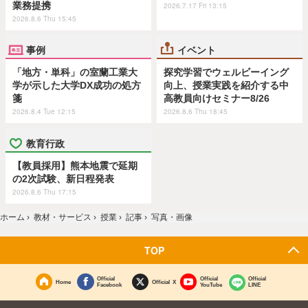
業務提携
2026.7.17 Fri 13:15
2026.8.6 Thu 15:45
事例
イベント
「地方・単科」の室蘭工業大
探究学習でウェルビーイング
学が示した大学DX成功の処方
向上、授業実践を紹介する中
箋
高教員向けセミナー8/26
2026.8.4 Tue 12:15
2026.8.6 Thu 18:45
教育行政
【教員採用】熊本地震で延期
の2次試験、新日程発表
2026.8.6 Thu 17:15
ホーム
›
教材・サービス
›
授業
›
記事
›
写真・画像
TOP
Official
Official
Official
Home
Official X
Facebook
YouTube
LINE