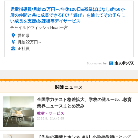
児童指導員/月給22万円～/年休120日&残業ほぼなし/約50か
所の仲間と共に成長できるFC/「遊び」を通じてその子らし
い成長を支援/放課後等デイサービス
チャイルドウィッシュHeart一宮
愛知県
月給22万円～
正社員
Sponsored by
関連ニュース
全国学力テスト格差拡大、学校の謎ルール…教育
業界ニュースまとめ読み
教材・サービス
2025.8.12(火) 5:55
【先生の事情とホンネ ＃6】小学校教師にとって