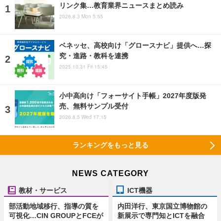
リンク集…教育業界ニュースまとめ読み
2026.8.3 Mon 5:55
ベネッセ、高校向け「グロースナビ」提供へ…探
究・進路・教科を連携
2025.10.31 Fri 15:45
小中高向け「フォーサイト手帳」2027年度版発
売、無料サンプル受付
2026.8.5 Wed 17:15
ランキングをもっと見る
NEWS CATEGORY
教材・サービス
ICT機器
部活動地域移行、指導の質を
内田洋行、東京国立博物館の
可視化…CIN GROUPとFCEが
新展示で専門知とICTを融合