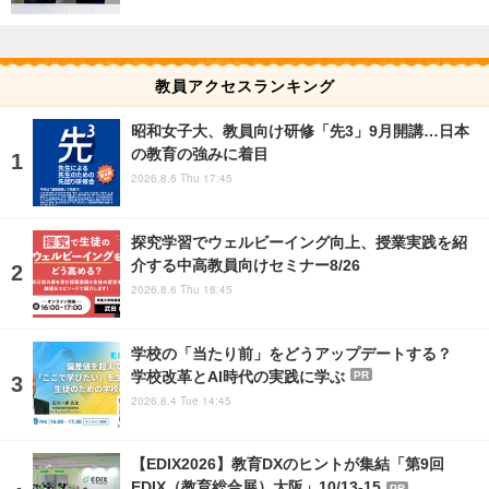
教員アクセスランキング
昭和女子大、教員向け研修「先3」9月開講…日本
の教育の強みに着目
2026.8.6 Thu 17:45
探究学習でウェルビーイング向上、授業実践を紹
介する中高教員向けセミナー8/26
2026.8.6 Thu 18:45
学校の「当たり前」をどうアップデートする？
学校改革とAI時代の実践に学ぶ
PR
2026.8.4 Tue 14:45
【EDIX2026】教育DXのヒントが集結「第9回
EDIX（教育総合展）大阪」10/13-15
PR