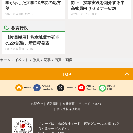
学が示した大学DX成功の処方
向上、授業実践を紹介する中
箋
高教員向けセミナー8/26
2026.8.4 Tue 12:15
2026.8.6 Thu 18:45
教育行政
【教員採用】熊本地震で延期
の2次試験、新日程発表
2026.8.6 Thu 17:15
ホーム
›
イベント
›
教員
›
記事
›
写真・画像
TOP
Official
Official
Official
Home
Official X
Facebook
YouTube
LINE
お問合せ
広告掲載
会社概要
リシードについて
個人情報保護方針
リシードは、株式会社イード（東証グロース上場）の運
営するサービスです。