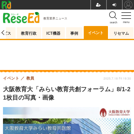
教育業界ニュース
menu
search
イベント
ービス
教育行政
ICT機器
事例
リセマム
イベント
教員
2025.7.18 Fri 19:30
大阪教育大「みらい教育共創フォーラム」8/1-2
1枚目の写真・画像