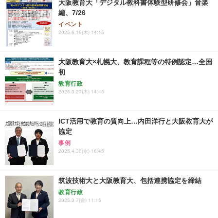
大阪教育大「デジタル教科書体験型研修会」音楽
編、7/26
イベント
2025.6.19(木) 14:15
大阪教育大×札幌大、教育課程等の特例認定…全国
初
教育行政
2025.3.27(木) 14:45
ICT活用で教育の質向上…内田洋行と大阪教育大が
協定
事例
2025.4.30(水) 16:45
筑波技術大と大阪教育大、包括連携協定を締結
教育行政
2025.3.7(金) 11:15