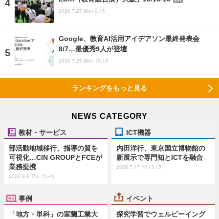
2026.7.27 Mon 9:15
Google、教育AI活用アイデアソン最終発表会
8/7…最優秀9人が登壇
2026.7.27 Mon 16:15
ランキングをもっと見る
NEWS CATEGORY
教材・サービス
ICT機器
部活動地域移行、指導の質を
内田洋行、東京国立博物館の
可視化…CIN GROUPとFCEが
新展示で専門知とICTを融合
業務提携
2026.7.17 Fri 13:15
2026.8.6 Thu 15:45
事例
イベント
「地方・単科」の室蘭工業大
探究学習でウェルビーイング