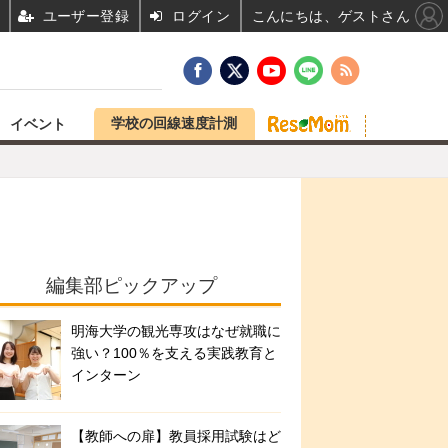
ユーザー登録
ログイン
こんにちは、ゲストさん
学校の回線速度計測
イベント
編集部ピックアップ
明海大学の観光専攻はなぜ就職に
強い？100％を支える実践教育と
インターン
【教師への扉】教員採用試験はど