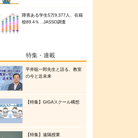
障害ある学生5万9,377人、在籍
校89.4％…JASSO調査
特集・連載
平井聡一郎先生と語る、教室
の今と近未来
【特集】GIGAスクール構想
【特集】遠隔授業