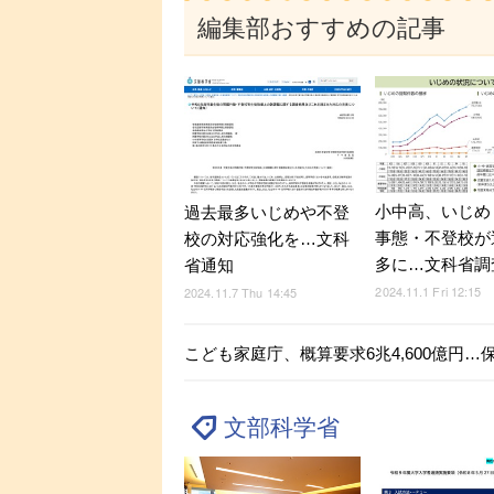
編集部おすすめの記事
小中高、いじめ
過去最多いじめや不登
事態・不登校が
校の対応強化を…文科
多に…文科省調
省通知
2024.11.1 Fri 12:15
2024.11.7 Thu 14:45
こども家庭庁、概算要求6兆4,600億円
文部科学省