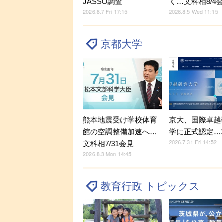
JASSO調査
く…文科相8/4
2026.8.7 Fri 17:15
2026.8.5 Wed 11:15
京都大学
熊本地震受け学校体育
京大、国際卓越
館の空調整備加速へ…
学に正式認定…
2026.7.31 Fri 14:52
文科相7/31会見
2026.8.3 Mon 14:45
教育行政 トピックス