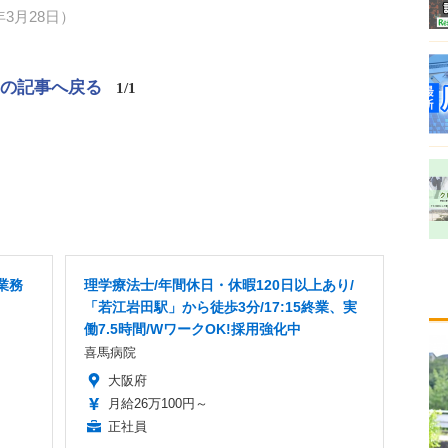
3月28日）
この記事へ戻る
1/1
業務
理学療法士/年間休日・休暇120日以上あり/
「若江岩田駅」から徒歩3分/17:15終業、実
働7.5時間/WワークOK!採用強化中
喜馬病院
大阪府
月給26万100円～
正社員