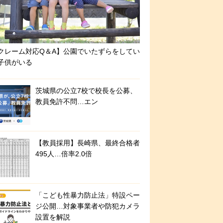
クレーム対応Q＆A】公園でいたずらをしてい
子供がいる
茨城県の公立7校で校長を公募、
教員免許不問…エン
【教員採用】長崎県、最終合格者
495人…倍率2.0倍
「こども性暴力防止法」特設ペー
ジ公開…対象事業者や防犯カメラ
設置を解説