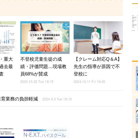
・重大
不登校児童生徒の成
【クレーム対応Q＆A】
過去最
績・評価問題…現場教
先生の指導が原因で不
査
員68%が賛成
登校に
2024.10.22 Tue 18:15
2024.10.11 Fri 19:45
…保育業務の負担軽減
2024.9.3 Tue 18:15