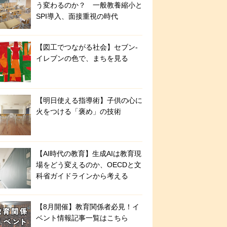
う変わるのか？ 一般教養縮小と
SPI導入、面接重視の時代
【図工でつながる社会】セブン‐
イレブンの色で、まちを見る
【明日使える指導術】子供の心に
火をつける「褒め」の技術
【AI時代の教育】生成AIは教育現
場をどう変えるのか、OECDと文
科省ガイドラインから考える
【8月開催】教育関係者必見！イ
ベント情報記事一覧はこちら