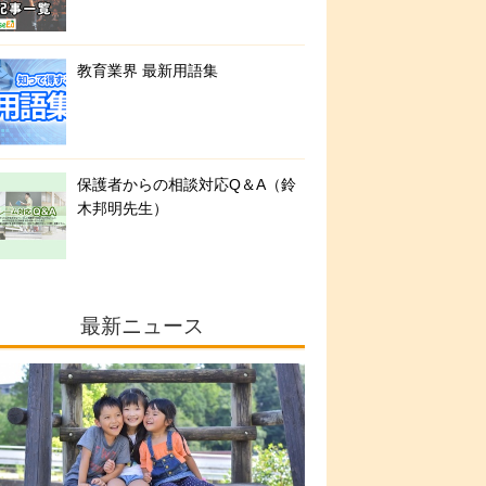
教育業界 最新用語集
保護者からの相談対応Q＆A（鈴
木邦明先生）
最新ニュース