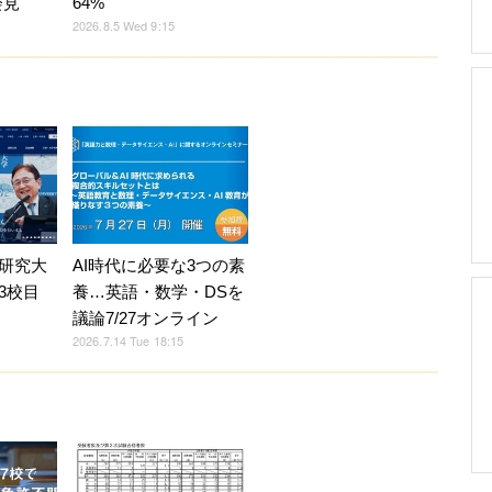
会見
64%
2026.8.5 Wed 9:15
研究大
AI時代に必要な3つの素
3校目
養…英語・数学・DSを
議論7/27オンライン
2026.7.14 Tue 18:15