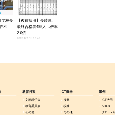
校で校長
【教員採用】長崎県、
許不
最終合格者495人…倍率
2.0倍
2026.8.7 Fri 18:45
務
教育行政
ICT機器
事例
文部科学省
授業
ICT活用
教育委員会
校務
SDGs
その他
その他
グローバ