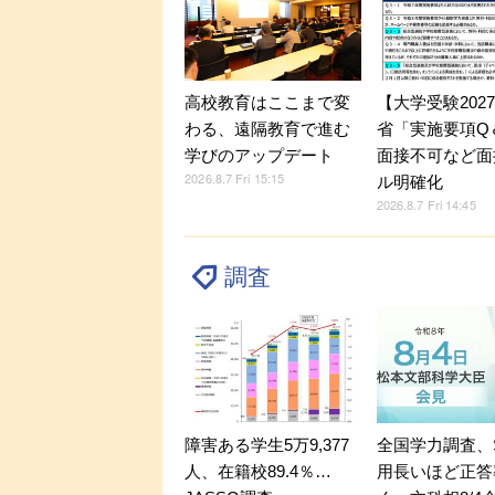
【大学受験202
高校教育はここまで変
省「実施要項Q＆
わる、遠隔教育で進む
面接不可など面
学びのアップデート
2026.8.7 Fri 15:15
ル明確化
2026.8.7 Fri 14:45
調査
障害ある学生5万9,377
全国学力調査、
人、在籍校89.4％…
用長いほど正答