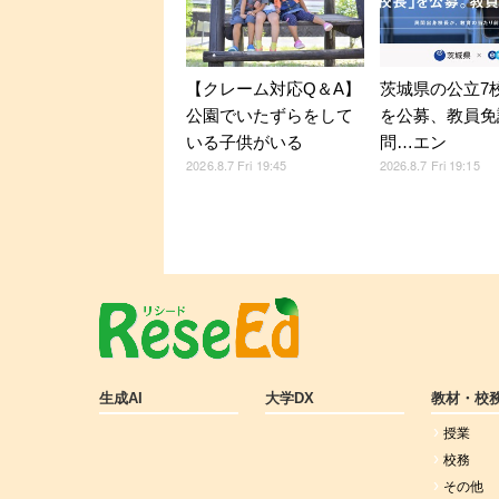
【クレーム対応Q＆A】
茨城県の公立7
公園でいたずらをして
を公募、教員免
いる子供がいる
問…エン
2026.8.7 Fri 19:45
2026.8.7 Fri 19:15
生成AI
大学DX
教材・校
授業
校務
その他