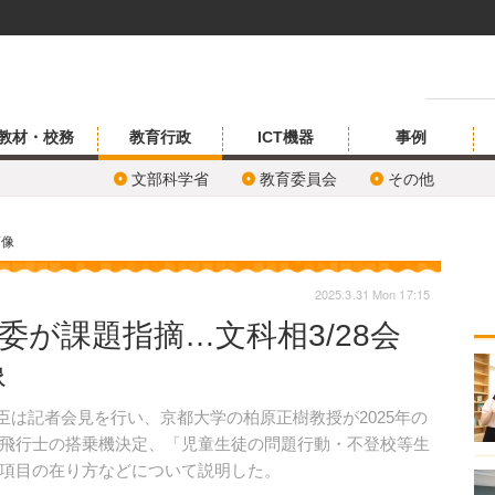
教材・校務
教育行政
ICT機器
事例
文部科学省
教育委員会
その他
画像
2025.3.31 Mon 17:15
委が課題指摘…文科相3/28会
像
大臣は記者会見を行い、京都大学の柏原正樹教授が2025年の
飛行士の搭乗機決定、「児童生徒の問題行動・不登校等生
項目の在り方などについて説明した。