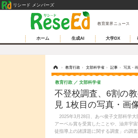
リシード メンバーズ
教育業界ニュース
ホーム
生成AI
大学DX
ホーム
›
教育行政
›
文部科学省
›
記事
›
写真・
教育行政
文部科学省
不登校調査、6割の教
見 1枚目の写真・画
2025年3月28日、あべ俊子文部科学
アーベル賞を受賞したことや、油井宇宙
徒指導上の諸課題に関する調査」の調査