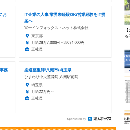
にお
IT企業の人事/業界未経験OK/営業経験をIT提
案へ
富士インフォックス・ネット株式会社
【
東京都
る
月給28万7,000円～39万4,000円
正社員
報事務
柔道整復師/八潮市/埼玉県
ひまわり中央整骨院 八潮駅前院
埼玉県
月給22万円～
正社員
Sponsored by