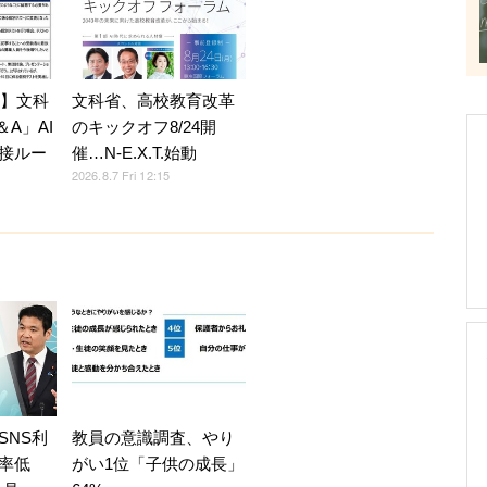
7】文科
文科省、高校教育改革
A」AI
のキックオフ8/24開
接ルー
催…N-E.X.T.始動
2026.8.7 Fri 12:15
SNS利
教員の意識調査、やり
率低
がい1位「子供の成長」