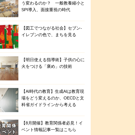
う変わるのか？ 一般教養縮小と
SPI導入、面接重視の時代
【図工でつながる社会】セブン‐
イレブンの色で、まちを見る
【明日使える指導術】子供の心に
火をつける「褒め」の技術
【AI時代の教育】生成AIは教育現
場をどう変えるのか、OECDと文
科省ガイドラインから考える
【8月開催】教育関係者必見！イ
ベント情報記事一覧はこちら