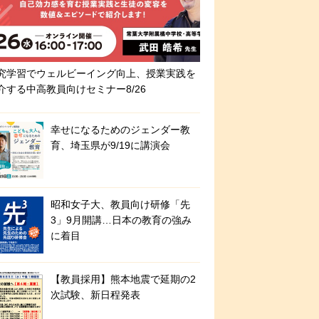
究学習でウェルビーイング向上、授業実践を
介する中高教員向けセミナー8/26
幸せになるためのジェンダー教
育、埼玉県が9/19に講演会
昭和女子大、教員向け研修「先
3」9月開講…日本の教育の強み
に着目
【教員採用】熊本地震で延期の2
次試験、新日程発表