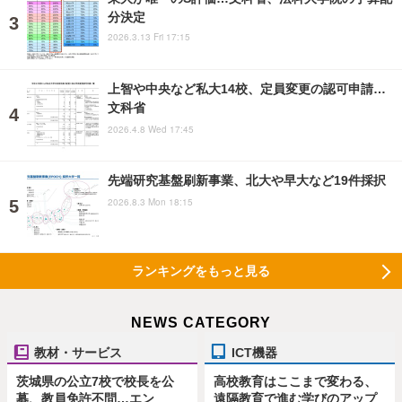
分決定
2026.3.13 Fri 17:15
上智や中央など私大14校、定員変更の認可申請…
文科省
2026.4.8 Wed 17:45
先端研究基盤刷新事業、北大や早大など19件採択
2026.8.3 Mon 18:15
ランキングをもっと見る
NEWS CATEGORY
教材・サービス
ICT機器
茨城県の公立7校で校長を公
高校教育はここまで変わる、
募、教員免許不問…エン
遠隔教育で進む学びのアップ