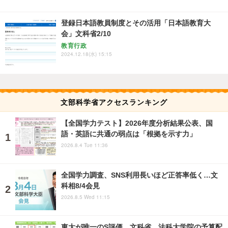
登録日本語教員制度とその活用「日本語教育大
会」文科省2/10
教育行政
2024.12.18(水) 15:15
文部科学省アクセスランキング
【全国学力テスト】2026年度分析結果公表、国
語・英語に共通の弱点は「根拠を示す力」
2026.8.4 Tue 11:36
全国学力調査、SNS利用長いほど正答率低く…文
科相8/4会見
2026.8.5 Wed 11:15
東大が唯一のS評価…文科省、法科大学院の予算配