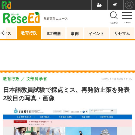
教育業界ニュース
menu
search
教育行政
ービス
ICT機器
事例
イベント
リセマム
教育行政
文部科学省
2025.1.20 Mon 11:15
日本語教員試験で採点ミス、再発防止策を発表
2枚目の写真・画像