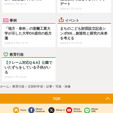
デート
2026.8.7 Fri 19:15
2026.8.7 Fri 15:15
事例
イベント
「地方・単科」の室蘭工業大
まちのこども財団設立記念シ
学が示した大学DX成功の処方
ンポ9/6…創造性と探究の未来
箋
を考える
2026.8.4 Tue 12:15
2026.8.7 Fri 16:15
教育行政
【クレーム対応Q＆A】公園で
いたずらをしている子供がい
る
2026.8.7 Fri 19:45
ホーム
›
教育行政
›
文部科学省
›
記事
›
写真・画像
TOP
Official
Official
Official
Home
Official X
Facebook
YouTube
LINE