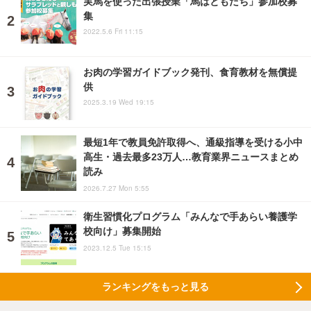
実馬を使った出張授業「馬はともだち」参加校募
集
2022.5.6 Fri 11:15
お肉の学習ガイドブック発刊、食育教材を無償提
供
2025.3.19 Wed 19:15
最短1年で教員免許取得へ、通級指導を受ける小中
高生・過去最多23万人…教育業界ニュースまとめ
読み
2026.7.27 Mon 5:55
衛生習慣化プログラム「みんなで手あらい養護学
校向け」募集開始
2023.12.5 Tue 15:15
ランキングをもっと見る