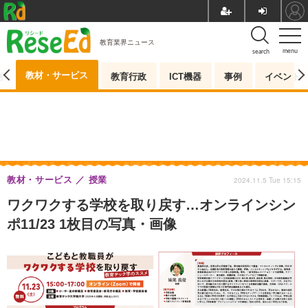
教育業界ニュース
menu
search
教材・サービス
測
教育行政
ICT機器
事例
イベント
教材・サービス
授業
2024.11.5 Tue 15:15
ワクワクする学校を取り戻す…オンラインシン
ポ11/23 1枚目の写真・画像