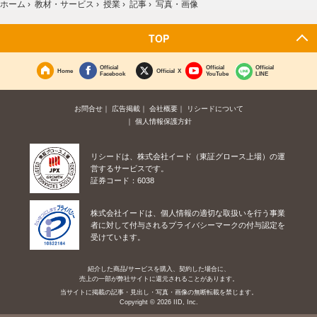
ホーム
›
教材・サービス
›
授業
›
記事
›
写真・画像
TOP
Official
Official
Official
Home
Official X
Facebook
YouTube
LINE
お問合せ
広告掲載
会社概要
リシードについて
個人情報保護方針
リシードは、株式会社イード（東証グロース上場）の運
営するサービスです。
証券コード：6038
株式会社イードは、個人情報の適切な取扱いを行う事業
者に対して付与されるプライバシーマークの付与認定を
受けています。
紹介した商品/サービスを購入、契約した場合に、
売上の一部が弊社サイトに還元されることがあります。
当サイトに掲載の記事・見出し・写真・画像の無断転載を禁じます。
Copyright © 2026 IID, Inc.