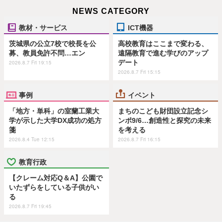
NEWS CATEGORY
教材・サービス
ICT機器
茨城県の公立7校で校長を公
高校教育はここまで変わる、
募、教員免許不問…エン
遠隔教育で進む学びのアップ
デート
2026.8.7 Fri 19:15
2026.8.7 Fri 15:15
事例
イベント
「地方・単科」の室蘭工業大
まちのこども財団設立記念シ
学が示した大学DX成功の処方
ンポ9/6…創造性と探究の未来
箋
を考える
2026.8.4 Tue 12:15
2026.8.7 Fri 16:15
教育行政
【クレーム対応Q＆A】公園で
いたずらをしている子供がい
る
2026.8.7 Fri 19:45