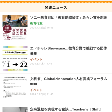
関連ニュース
ソニー教育財団「教育助成論文」みらい賞を新設
教育行政
2024.7.12(金) 16:45
エドチャレShowcase…教育分野で挑戦する団体
募集
イベント
2024.8.1(木) 14:45
文科省、Global×Innovation人材育成フォーラム
8/30
イベント
2024.8.22(木) 11:45
定時退勤を実現する秘訣…Teacher's［Shift］