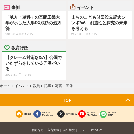
事例
イベント
「地方・単科」の室蘭工業大
まちのこども財団設立記念シ
学が示した大学DX成功の処方
ンポ9/6…創造性と探究の未来
箋
を考える
2026.8.4 Tue 12:15
2026.8.7 Fri 16:15
教育行政
【クレーム対応Q＆A】公園で
いたずらをしている子供がい
る
2026.8.7 Fri 19:45
ホーム
›
イベント
›
教員
›
記事
›
写真・画像
TOP
Official
Official
Official
Home
Official X
Facebook
YouTube
LINE
お問合せ
広告掲載
会社概要
リシードについて