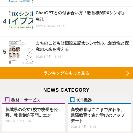
ChatGPTとの付き合い方「教育機関DXシンポ」
4/21
2023.4.18 Tue 11:15
まちのこども財団設立記念シンポ9/6…創造性と探
究の未来を考える
2026.8.7 Fri 16:15
ランキングをもっと見る
NEWS CATEGORY
教材・サービス
ICT機器
茨城県の公立7校で校長を公
高校教育はここまで変わる、
募、教員免許不問…エン
遠隔教育で進む学びのアップ
デート
2026.8.7 Fri 19:15
2026.8.7 Fri 15:15