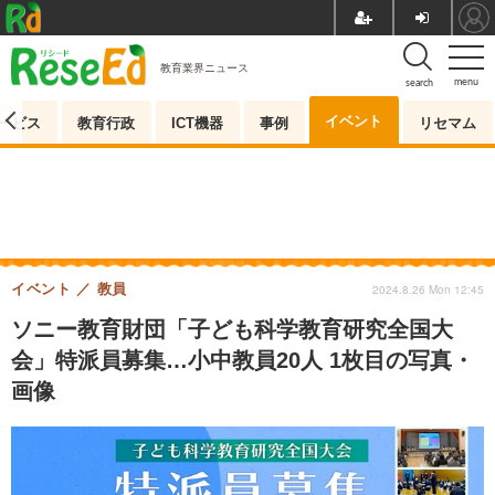
教育業界ニュース
menu
search
イベント
ービス
教育行政
ICT機器
事例
リセマム
イベント
教員
2024.8.26 Mon 12:45
ソニー教育財団「子ども科学教育研究全国大
会」特派員募集…小中教員20人 1枚目の写真・
画像