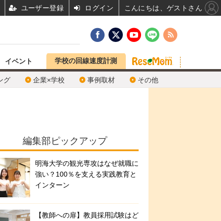
ユーザー登録
ログイン
こんにちは、ゲストさん
学校の回線速度計測
イベント
ング
企業×学校
事例取材
その他
編集部ピックアップ
明海大学の観光専攻はなぜ就職に
強い？100％を支える実践教育と
インターン
【教師への扉】教員採用試験はど