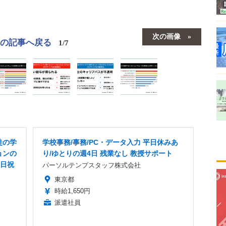
次の画像
この記事へ戻る
1/7
徒の学
学校事務/事務/PC・データ入力 平日休みあ
ョンの
り/ゆとりの週4日 残業なし 教授サポート
土日祝
パーソルテンプスタッフ株式会社
東京都
時給1,650円
派遣社員