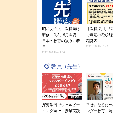
昭和女子大、教員向け
【教員採用】熊
研修「先3」9月開講…
で延期の2次試
日本の教育の強みに着
程発表
2026.8.6 Thu 17:15
目
2026.8.6 Thu 17:45
教員（先生）
探究学習でウェルビー
幸せになるため
イング向上、授業実践
ンダー教育、埼