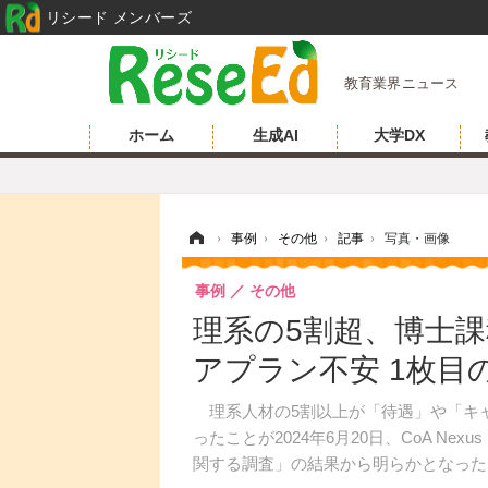
リシード メンバーズ
教育業界ニュース
ホーム
生成AI
大学DX
ホーム
›
事例
›
その他
›
記事
›
写真・画像
事例
その他
理系の5割超、博士
アプラン不安 1枚目
理系人材の5割以上が「待遇」や「キ
ったことが2024年6月20日、CoA N
関する調査」の結果から明らかとなった