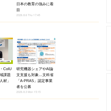
日本の教育の強みに着
目
2026.8.6 Thu 17:45
CoIU
研究機器シェアやAI論
域課題
文支援も対象…文科省
人材」
「A-PRAS」認定事業
者を公募
2026.8.3 Mon 15:15