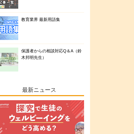
教育業界 最新用語集
保護者からの相談対応Q＆A（鈴
木邦明先生）
最新ニュース