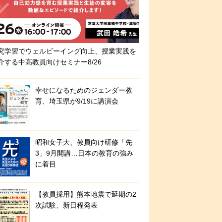
究学習でウェルビーイング向上、授業実践を
介する中高教員向けセミナー8/26
幸せになるためのジェンダー教
育、埼玉県が9/19に講演会
昭和女子大、教員向け研修「先
3」9月開講…日本の教育の強み
に着目
【教員採用】熊本地震で延期の2
次試験、新日程発表