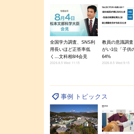
全国学力調査、SNS利
教員の意識調査
用長いほど正答率低
がい1位「子供
く…文科相8/4会見
64%
2026.8.5 Wed 11:15
2026.8.5 Wed 9:15
事例 トピックス