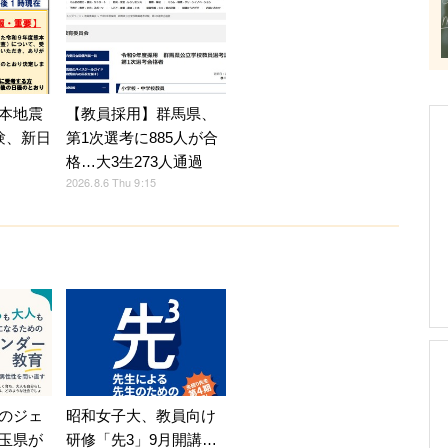
【教員採用】群馬県、
本地震
第1次選考に885人が合
験、新日
格…大3生273人通過
2026.8.6 Thu 9:15
のジェ
昭和女子大、教員向け
玉県が
研修「先3」9月開講…