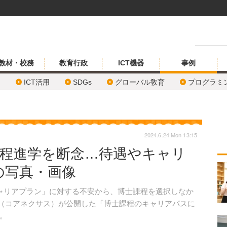
教材・校務
教育行政
ICT機器
事例
ICT活用
SDGs
グローバル敎育
プログラミ
2024.6.24 Mon 13:15
課程進学を断念…待遇やキャリ
の写真・画像
ャリアプラン」に対する不安から、博士課程を選択しなか
exus（コアネクサス）が公開した「博士課程のキャリアパスに
。