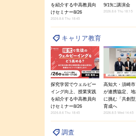
を紹介する中高教員向
9/19に講演会
2026.8.6 Thu 18:15
けセミナー8/26
2026.8.6 Thu 18:45
キャリア教育
探究学習でウェルビー
高知大・須崎市・
イング向上、授業実践
が連携協定、地
を紹介する中高教員向
に挑む「共創型
けセミナー8/26
育成へ
2026.8.6 Thu 18:45
2026.8.5 Wed 14:45
調査