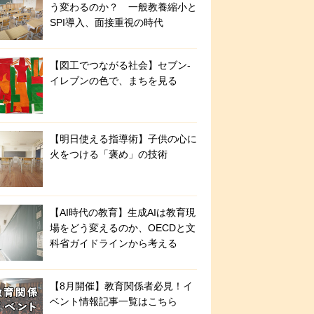
う変わるのか？ 一般教養縮小と
SPI導入、面接重視の時代
【図工でつながる社会】セブン‐
イレブンの色で、まちを見る
【明日使える指導術】子供の心に
火をつける「褒め」の技術
【AI時代の教育】生成AIは教育現
場をどう変えるのか、OECDと文
科省ガイドラインから考える
【8月開催】教育関係者必見！イ
ベント情報記事一覧はこちら