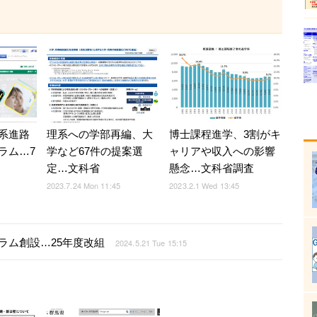
系進路
博士課程進学、3割がキ
理系への学部再編、大
ラム…7
ャリアや収入への影響
学など67件の提案選
懸念…文科省調査
定…文科省
2023.2.1 Wed 13:45
2023.7.24 Mon 11:45
ラム創設…25年度改組
2024.5.21 Tue 15:15