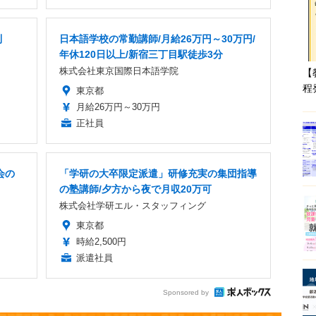
制
日本語学校の常勤講師/月給26万円～30万円/
年休120日以上/新宿三丁目駅徒歩3分
株式会社東京国際日本語学院
【
程
東京都
月給26万円～30万円
正社員
会の
「学研の大卒限定派遣」研修充実の集団指導
の塾講師/夕方から夜で月収20万可
株式会社学研エル・スタッフィング
東京都
時給2,500円
派遣社員
Sponsored by