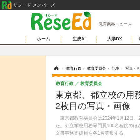
リシード メンバーズ
教育業界ニュース
ホーム
生成AI
大学DX
ホーム
›
教育行政
›
教育委員会
›
記事
›
写真・
教育行政
教育委員会
東京都、都立校の用務
2枚目の写真・画像
東京都教育委員会は2024年1月12日、
た。都立学校用務専門員100名程度の
文書事務支援員を各1名募集する。