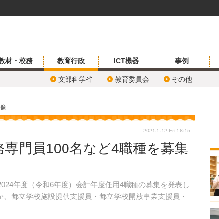
教材・校務
教育行政
ICT機器
事例
文部科学省
教育委員会
その他
画像
2024.1.12 Fri 16:15
専門員100名など4職種を募集
2024年度（令和6年度）会計年度任用4職種の募集を発表し
ほか、都立学校施設提供支援員・都立学校開放事業支援員・