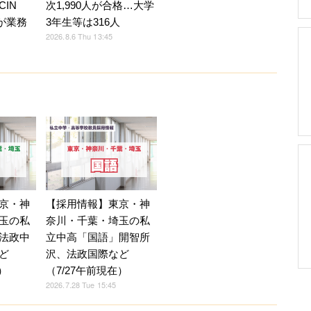
IN
次1,990人が合格…大学
Eが業務
3年生等は316人
2026.8.6 Thu 13:45
京・神
【採用情報】東京・神
玉の私
奈川・千葉・埼玉の私
法政中
立中高「国語」開智所
ど
沢、法政国際など
）
（7/27午前現在）
2026.7.28 Tue 15:45