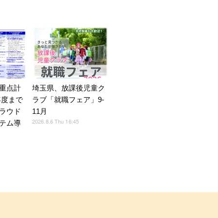
重点計
埼玉県、放課後児童ク
9年度まで
ラブ「就職フェア」9-
ラウド
11月
2026.8.6 Thu 16:45
テム導