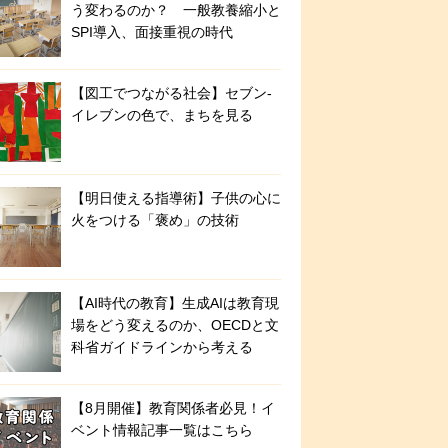
う変わるのか？ 一般教養縮小と
SPI導入、面接重視の時代
【図工でつながる社会】セブン‐
イレブンの色で、まちを見る
【明日使える指導術】子供の心に
火をつける「褒め」の技術
【AI時代の教育】生成AIは教育現
場をどう変えるのか、OECDと文
科省ガイドラインから考える
【8月開催】教育関係者必見！イ
ベント情報記事一覧はこちら