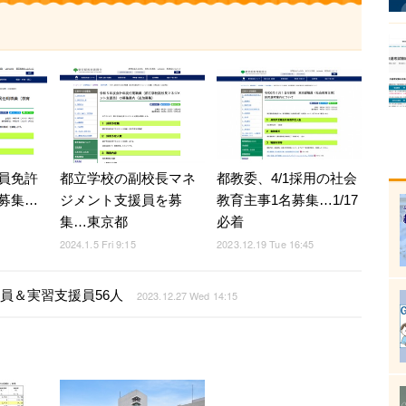
員免許
都立学校の副校長マネ
都教委、4/1採用の社会
募集…
ジメント支援員を募
教育主事1名募集…1/17
集…東京都
必着
2024.1.5 Fri 9:15
2023.12.19 Tue 16:45
導員＆実習支援員56人
2023.12.27 Wed 14:15