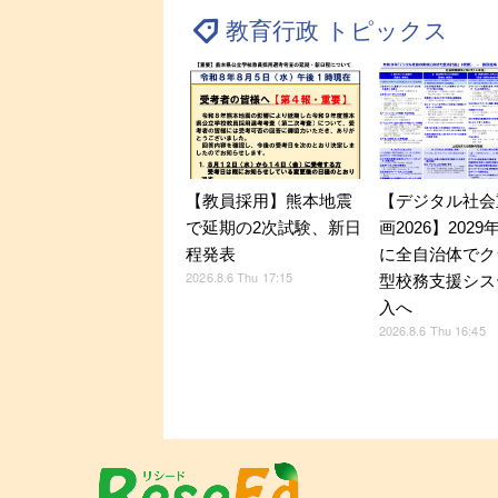
教育行政 トピックス
【デジタル社会
【教員採用】熊本地震
画2026】202
で延期の2次試験、新日
に全自治体でク
程発表
2026.8.6 Thu 17:15
型校務支援シス
入へ
2026.8.6 Thu 16:45