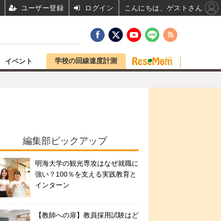
ユーザー登録
ログイン
こんにちは、ゲストさん
学校の回線速度計測
イベント
編集部ピックアップ
明海大学の観光専攻はなぜ就職に
強い？100％を支える実践教育と
インターン
【教師への扉】教員採用試験はど