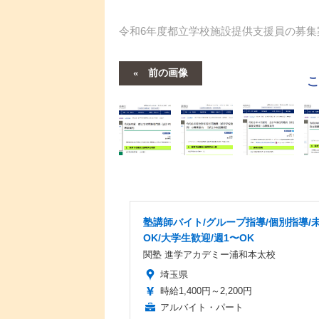
令和6年度都立学校施設提供支援員の募集
前の画像
塾講師バイト/グループ指導/個別指導/
OK/大学生歓迎/週1〜OK
関塾 進学アカデミー浦和本太校
埼玉県
時給1,400円～2,200円
アルバイト・パート