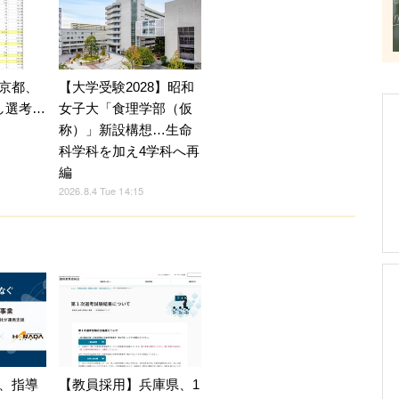
京都、
【大学受験2028】昭和
し選考…
女子大「食理学部（仮
称）」新設構想…生命
科学科を加え4学科へ再
編
2026.8.4 Tue 14:15
、指導
【教員採用】兵庫県、1