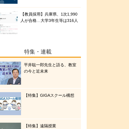
【教員採用】兵庫県、1次1,990
人が合格…大学3年生等は316人
特集・連載
平井聡一郎先生と語る、教室
の今と近未来
【特集】GIGAスクール構想
【特集】遠隔授業