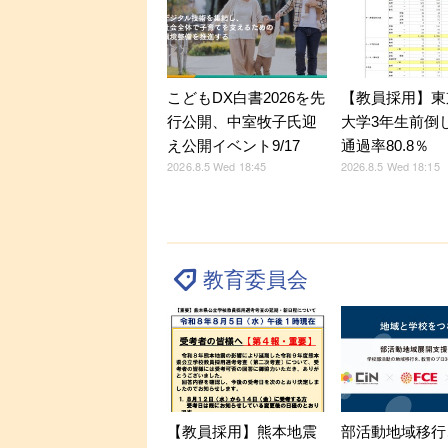
こどもDX白書2026を先
【教員採用】東
行公開、中室牧子氏迎
大学3年生前倒
え公開イベント9/17
通過率80.8％
2026.8.5 Wed 18:45
2026.8.5 Wed 18:15
教育委員会
部活動地域移行
【教員採用】熊本地震