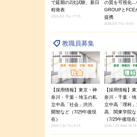
の質を可視化…C
で延期の2次試験、新日
GROUPとFC
程発表
2026.8.6 Thu 17:15
提携
2026.8.6 Thu 15:45
教職員募集
【採用情報】東京・神
【採用情報】東
奈川・千葉・埼玉の私
奈川・千葉・埼
立中高「社会」渋渋、
立中高「理科」
開智など（7/29午後現
高、関東学院な
在）
（7/29午後現在
2026.7.30 Thu 9:15
2026.7.29 Wed 16:15